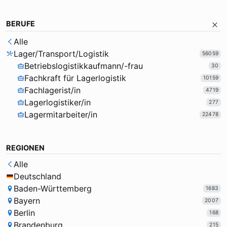
BERUFE
Alle
Lager/Transport/Logistik
56059
Betriebslogistikkaufmann/-frau
30
Fachkraft für Lagerlogistik
10159
Fachlagerist/in
4719
Lagerlogistiker/in
277
Lagermitarbeiter/in
22478
REGIONEN
Alle
Deutschland
Baden-Württemberg
1683
Bayern
2007
Berlin
168
Brandenburg
215