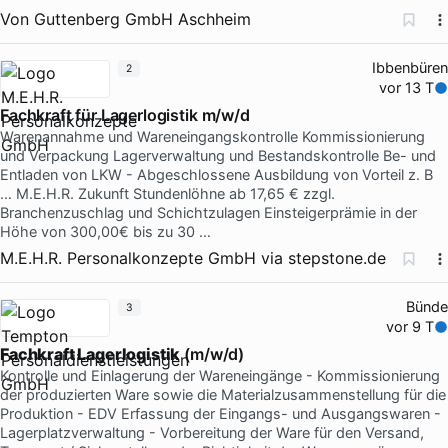
Von Guttenberg GmbH Aschheim
Ibbenbüren
2
vor 13 T
Fachkraft für Lagerlogistik m/w/d
Warenannahme und Wareneingangskontrolle Kommissionierung
und Verpackung Lagerverwaltung und Bestandskontrolle Be- und
Entladen von LKW - Abgeschlossene Ausbildung von Vorteil z. B
… M.E.H.R. Zukunft Stundenlöhne ab 17,65 € zzgl.
Branchenzuschlag und Schichtzulagen Einsteigerprämie in der
Höhe von 300,00€ bis zu 30 …
M.E.H.R. Personalkonzepte GmbH
via
stepstone.de
Bünde
3
vor 9 T
Fachkraft Lagerlogistik
(m/w/d)
Kontrolle und Einlagerung der Wareneingänge - Kommissionierung
der produzierten Ware sowie die Materialzusammenstellung für die
Produktion - EDV Erfassung der Eingangs- und Ausgangswaren -
Lagerplatzverwaltung - Vorbereitung der Ware für den Versand,