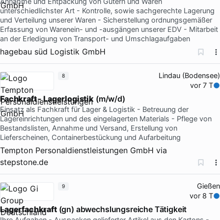
Annahme und Entpackung von Gütern und Waren
unterschiedlichster Art - Kontrolle, sowie sachgerechte Lagerung
und Verteilung unserer Waren - Sicherstellung ordnungsgemäßer
Erfassung von Warenein- und -ausgängen unserer EDV - Mitarbeit
an der Erledigung von Transport- und Umschlagaufgaben
hagebau süd Logistik GmbH
Lindau (Bodensee)
8
vor 7 T
Fachkraft - Lagerlogistik
(m/w/d)
Einsatz als Fachkraft für Lager & Logistik - Betreuung der
Lagereinrichtungen und des eingelagerten Materials - Pflege von
Bestandslisten, Annahme und Versand, Erstellung von
Lieferscheinen, Containerbestückung und Aufarbeitung
Tempton Personaldienstleistungen GmbH
via
stepstone.de
Gießen
9
vor 8 T
Lagerfachkraft
(gn) abwechslungsreiche Tätigkeit
Ihre Aufgaben - Auspacken gelieferter Artikel aus den Kartons -