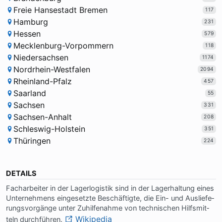
Freie Hansestadt Bremen
117
Hamburg
231
Hessen
579
Mecklenburg-Vorpommern
118
Niedersachsen
1174
Nordrhein-Westfalen
2094
Rheinland-Pfalz
457
Saarland
55
Sachsen
331
Sachsen-Anhalt
208
Schleswig-Holstein
351
Thüringen
224
DETAILS
Fach­ar­bei­ter in der La­ger­lo­gi­stik sind in der La­ger­hal­tung ei­nes
Un­ter­neh­mens ein­ge­setz­te Be­schäf­tig­te, die Ein- und Aus­lie­fe­
rungs­vor­gän­ge un­ter Zu­hil­fe­nah­me von tech­ni­schen Hilfs­mit­
Wikipedia
teln durch­füh­ren.