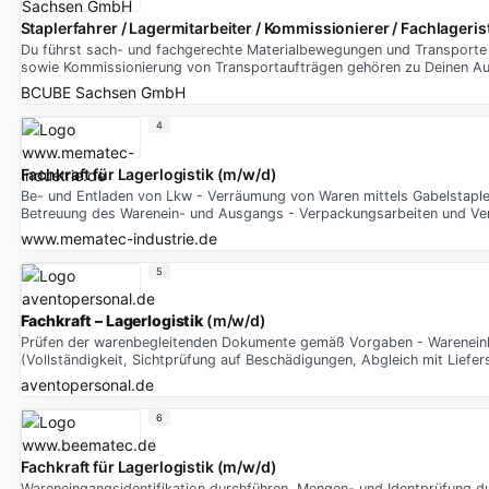
Staplerfahrer / Lagermitarbeiter / Kommissionierer / Fachlagerist
Du führst sach- und fachgerechte Materialbewegungen und Transporte 
sowie Kommissionierung von Transportaufträgen gehören zu Deinen A
BCUBE Sachsen GmbH
4
Fachkraft für Lagerlogistik (m/w/d)
Be- und Entladen von Lkw - Verräumung von Waren mittels Gabelstapl
Betreuung des Warenein- und Ausgangs - Verpackungsarbeiten und Ve
www.mematec-industrie.de
5
Fachkraft – Lagerlogistik
(m/w/d)
Prüfen der warenbegleitenden Dokumente gemäß Vorgaben - Wareneinl
(Vollständigkeit, Sichtprüfung auf Beschädigungen, Abgleich mit Liefer
aventopersonal.de
6
Fachkraft für Lagerlogistik (m/w/d)
Wareneingangsidentifikation durchführen, Mengen- und Identprüfung du