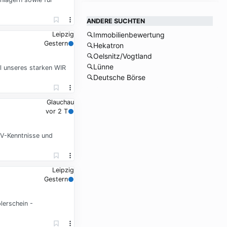
ANDERE SUCHTEN
Immobilienbewertung
Leipzig
Gestern
Hekatron
Oelsnitz/Vogtland
Lünne
il unseres starken WIR
Deutsche Börse
Glauchau
vor 2 T
DV-Kenntnisse und
Leipzig
Gestern
lerschein -