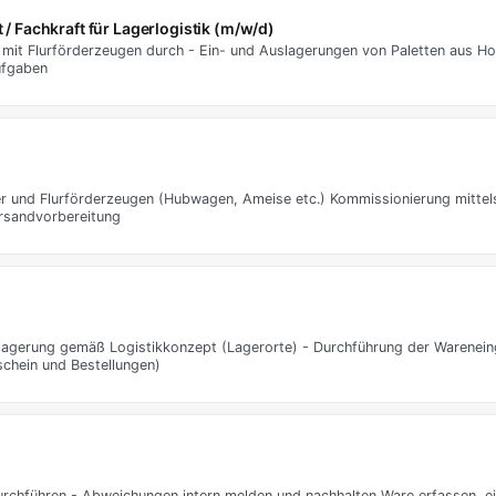
 / Fachkraft für Lagerlogistik (m/w/d)
mit Flurförderzeugen durch - Ein- und Auslagerungen von Paletten aus Ho
ufgaben
er und Flurförderzeugen (Hubwagen, Ameise etc.) Kommissionierung mitte
rsandvorbereitung
agerung gemäß Logistikkonzept (Lagerorte) - Durchführung der Warenein
schein und Bestellungen)
rchführen - Abweichungen intern melden und nachhalten Ware erfassen, ei