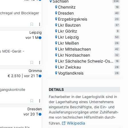
Sachsen
334
Chemnitz
19
Dresden
chregal und Blocklager
40
Erzgebirgskreis
20
Lkr Bautzen
37
Lkr Görlitz
9
Leipzig
Lkr Leipzig
50
vor 1 M
Lkr Meißen
26
Lkr Mittelsachsen
42
ls MDE-Gerät -
Lkr Nordsachsen
32
Lkr Sächsische Schweiz-Osterzgebirge
18
Lkr Zwickau
28
Grimma
Vogtlandkreis
28
€ 2.510 | vor 21 T
gangskontrolle
DETAILS
Fach­ar­bei­ter in der La­ger­lo­gi­stik sind in
der La­ger­hal­tung ei­nes Un­ter­neh­mens
ein­ge­setz­te Be­schäf­tig­te, die Ein- und
Dresden
Aus­lie­fe­rungs­vor­gän­ge un­ter Zu­hil­fe­nah­
vor 20 T
me von tech­ni­schen Hilfs­mit­teln durch­
Wikipedia
füh­ren.
nlagern sowie für