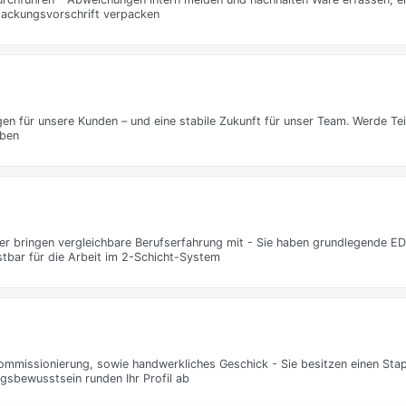
packungsvorschrift verpacken
gen für unsere Kunden – und eine stabile Zukunft für unser Team. Werde Te
aben
oder bringen vergleichbare Berufserfahrung mit - Sie haben grundlegende E
astbar für die Arbeit im 2-Schicht-System
ommissionierung, sowie handwerkliches Geschick - Sie besitzen einen Stap
ngsbewusstsein runden Ihr Profil ab