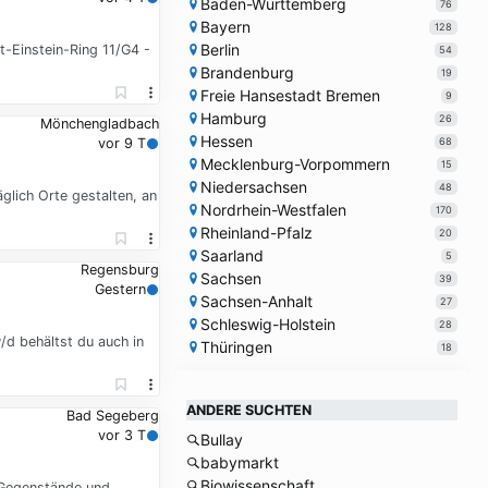
Baden-Württemberg
76
Bayern
128
Berlin
t-Einstein-Ring 11/G4 -
54
Brandenburg
19
Freie Hansestadt Bremen
9
Hamburg
26
Mönchengladbach
Hessen
68
vor 9 T
Mecklenburg-Vorpommern
15
Niedersachsen
48
glich Orte gestalten, an
Nordrhein-Westfalen
170
Rheinland-Pfalz
20
Saarland
5
Regensburg
Sachsen
39
Gestern
Sachsen-Anhalt
27
Schleswig-Holstein
28
/d behältst du auch in
Thüringen
18
ANDERE SUCHTEN
Bad Segeberg
vor 3 T
Bullay
babymarkt
Biowissenschaft
e Gegenstände und