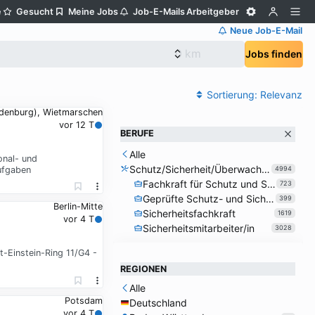
e
Gesucht
Meine Jobs
Job-E-Mails
Arbeitgeber
Neue Job-E-Mail
Jobs finden
Sortierung:
Relevanz
denburg), Wietmarschen
vor 12 T
BERUFE
Alle
onal- und
Schutz/Sicherheit/Überwachung
ufgaben
4994
Fachkraft für Schutz und Sicherheit
723
Geprüfte Schutz- und Sicherheitskraft
399
Berlin-Mitte
Sicherheitsfachkraft
1619
vor 4 T
Sicherheitsmitarbeiter/in
3028
t-Einstein-Ring 11/G4 -
REGIONEN
Alle
Potsdam
Deutschland
vor 4 T