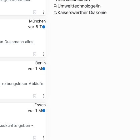
Umwelttechnologe/in
Kaiserswerther Diakonie
München
vor 8 T
von Dussmann alles
Berlin
vor 1 M
g reibungsloser Abläufe
Essen
vor 1 M
Auskünfte geben -