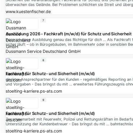
überwachen das Gelände. Bei Problemen schlichten sie Streit und überg
www.kuestenfischer.de
7
Ausbildung 2026 - Fachkraft (m/w/d) für Schutz und Sicherheit
Dann ist diese Ausbildung genau das Richtige für dich … Als Fachkraft
sicher läuft – ob in Bürogebäuden, im Bahnverkehr oder in sensiblen B
Dussmann Service Deutschland GmbH
8
Fachkraft für Schutz- und Sicherheit (m/w/d)
direkter Ansprechpartner für den Kunden - regelmäßiges Reporting an 
und Vorgaben - Das bringst du mit … erweitertes Führungszeugnis ohn
stoelting-karriere.ps-ats.com
9
Fachkraft für Schutz- und Sicherheit (m/w/d)
Zusammenarbeit mit Feuerwehr, Polizei und Rettungskräften im Bedarfs
Unterstützung der Kundenbetreuer - Das bringst du mit … bahntechnis
stoelting-karriere.ps-ats.com