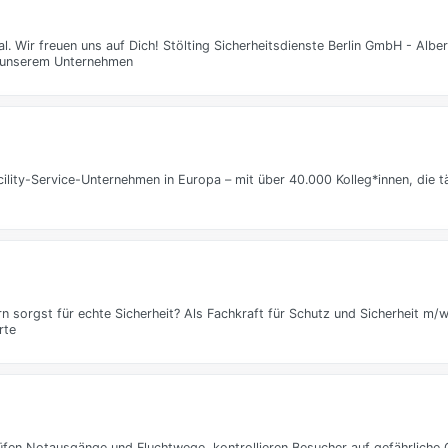
. Wir freuen uns auf Dich! Stölting Sicherheitsdienste Berlin GmbH - Alber
u unserem Unternehmen
ility-Service-Unternehmen in Europa – mit über 40.000 Kolleg*innen, die tä
rn sorgst für echte Sicherheit? Als Fachkraft für Schutz und Sicherheit m/w
rte
prüfen Notausgänge und Fluchtwege, kontrollieren Besucher auf gefährlich