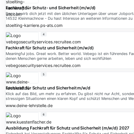
Fachkraft für Schutz- und Sicherheit (m/w/d)
Dann bewirb dich jetzt mit den üblichen Unterlagen über unser Jobportal
14532 Kleinmachnow - Du hast Interesse an weiteren Informationen z
stoelting-karriere.ps-ats.com
4
Fachkraft für Schutz und Sicherheit (m/w/d)
Meaningful jobs. Great work. Better world. Vebego ist ein führendes Fac
denen Menschen gerne arbeiten, leben und sich wohlfühlen
vebegosecurityservices.recruitee.com
5
Fachkraft für Schutz und Sicherheit m/w/d
Klick auf das Bild, um mehr zu erfahren. Du gibst nicht nur Acht, sonde
stressigen Situationen einen klaren Kopf und schützt Menschen und We
www.deine-lehrstelle.de
6
Ausbildung Fachkraft für Schutz und Sicherheit (m/w/d) 2027
Sicherheit bei Veranstaltungen: Fachkräfte für Schutz und Sicherheit 