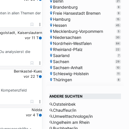
Berlin
21
Brandenburg
9
Freie Hansestadt Bremen
ten in allen Themen der
9
Hamburg
15
Hessen
45
Mecklenburg-Vorpommern
5
golstadt, Kaiserslautern
Niedersachsen
30
vor 11 T
Nordrhein-Westfalen
84
Rheinland-Pfalz
22
u analysierst die
Saarland
7
Sachsen
29
Sachsen-Anhalt
10
Bernkastel-Kues
Schleswig-Holstein
11
vor 22 T
Thüringen
8
s Kompetenzfeld
ANDERE SUCHTEN
Oststeinbek
Nidda
Chauffeur/in
vor 4 T
Umwelttechnologe/in
Ingelheim am Rhein
Buchhalter/in
istungsgeschäfts -