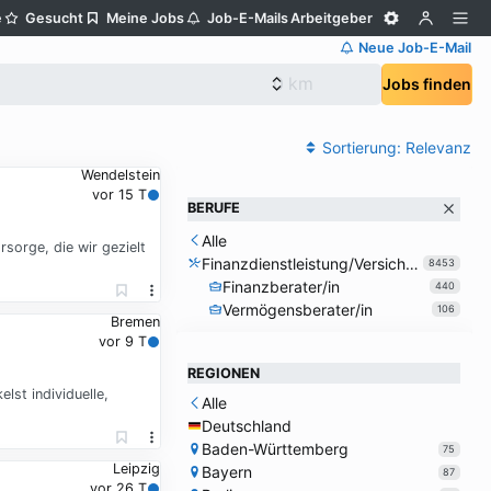
e
Gesucht
Meine Jobs
Job-E-Mails
Arbeitgeber
Neue Job-E-Mail
Jobs finden
Sortierung:
Relevanz
Wendelstein
vor 15 T
BERUFE
Alle
sorge, die wir gezielt
Finanzdienstleistung/Versicherung
8453
Finanzberater/in
440
Vermögensberater/in
106
Bremen
vor 9 T
REGIONEN
lst individuelle,
Alle
Deutschland
Baden-Württemberg
75
Leipzig
Bayern
87
vor 26 T