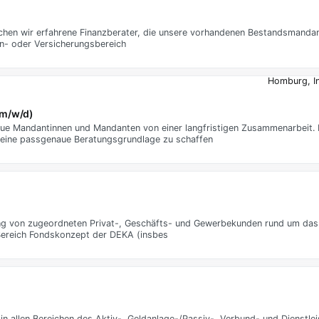
chen wir erfahrene Finanzberater, die unsere vorhandenen Bestandsmandan
en- oder Versicherungsbereich
Homburg, In
(m/w/d)
e Mandantinnen und Mandanten von einer langfristigen Zusammenarbeit. D
 um eine passgenaue Beratungsgrundlage zu schaffen
ng von zugeordneten Privat-, Geschäfts- und Gewerbekunden rund um da
Bereich Fondskonzept der DEKA (insbes
n allen Bereichen des Aktiv-, Geldanlage-/Passiv-, Verbund- und Dienstle