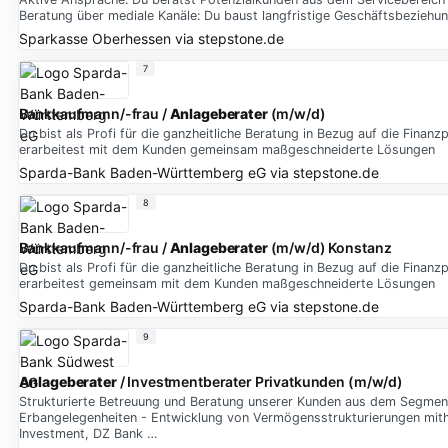
Beratung über mediale Kanäle: Du baust langfristige Geschäftsbeziehu
Sparkasse Oberhessen
via
stepstone.de
7
Bankkaufmann/-frau /
Anlageberater
(m/w/d)
Du bist als Profi für die ganzheitliche Beratung in Bezug auf die Fin
erarbeitest mit dem Kunden gemeinsam maßgeschneiderte Lösungen
Sparda-Bank Baden-Württemberg eG
via
stepstone.de
8
Bankkaufmann/-frau /
Anlageberater
(m/w/d) Konstanz
Du bist als Profi für die ganzheitliche Beratung in Bezug auf die Fin
erarbeitest gemeinsam mit dem Kunden maßgeschneiderte Lösungen
Sparda-Bank Baden-Württemberg eG
via
stepstone.de
9
Anlageberater
/ Investmentberater Privatkunden (m/w/d)
Strukturierte Betreuung und Beratung unserer Kunden aus dem Segme
Erbangelegenheiten - Entwicklung von Vermögensstrukturierungen mith
Investment, DZ Bank …