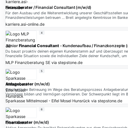
Finanzberater
/ Financial Consultant (m/w/d)
Für den Ausbau und die Weiterentwicklung unserer Geschäftsstellen su
Finanzdienstleistungen betreuen … Breit angelegte Kenntnisse im Bank
karriere.asi-online.de
4
Junior
Financial Consultant
- Kundenaufbau / Finanzkonzepte 
Du baust proaktiv deinen eigenen Kundenstamm auf und überzeugst neu
finanzielle Situation sowie die individuellen Ziele deiner Kundschaft,
MLP Finanzberatung SE
via
stepstone.de
5
Anlageberater
(m/w/d)
Ganzheitliche Betreuung im Wege des Beratungsprozess Anlageberatu
Vermögen bilden und Vermögen optimieren. Der Schwerpunkt liegt im 
Sparkasse Mittelmosel - Eifel Mosel Hunsrück
via
stepstone.de
6
Finanzberater
(m/w/d)
Aktive Ansprache: Du berätst Potenzialkunden aus dem Servicebereich i