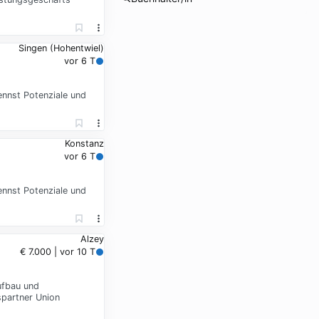
Singen (Hohentwiel)
vor 6 T
ennst Potenziale und
Konstanz
vor 6 T
ennst Potenziale und
Alzey
€ 7.000 | vor 10 T
ufbau und
spartner Union