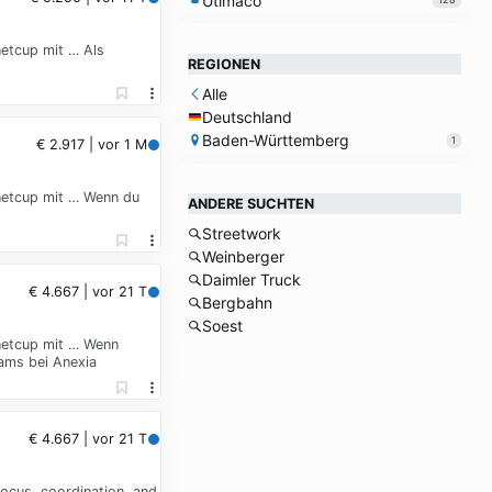
Utimaco
etcup mit … Als
REGIONEN
Alle
Deutschland
Baden-Württemberg
1
€ 2.917 | vor 1 M
netcup mit … Wenn du
ANDERE SUCHTEN
Streetwork
Weinberger
Daimler Truck
€ 4.667 | vor 21 T
Bergbahn
Soest
netcup mit … Wenn
ams bei Anexia
€ 4.667 | vor 21 T
focus, coordination, and