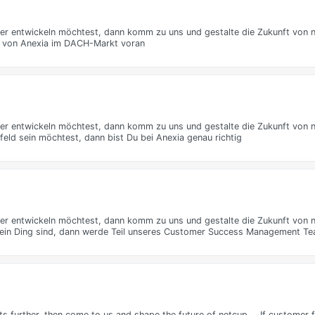
er entwickeln möchtest, dann komm zu uns und gestalte die Zukunft von n
m von Anexia im DACH-Markt voran
ter entwickeln möchtest, dann komm zu uns und gestalte die Zukunft von 
feld sein möchtest, dann bist Du bei Anexia genau richtig
ter entwickeln möchtest, dann komm zu uns und gestalte die Zukunft von 
ein Ding sind, dann werde Teil unseres Customer Success Management Te
ts further, then come to us and shape the future of netcup … If customer 