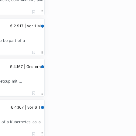
€ 2.917 | vor 1 M
o be part of a
€ 4.167 | Gestern
netcup mit …
€ 4.167 | vor 6 T
t of a Kubernetes-as-a-