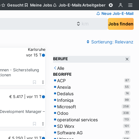
e
Gesucht
Meine Jobs
Job-E-Mails
Arbeitgeber
Neue Job-E-Mail
Jobs finden
Sortierung:
Relevanz
Karlsruhe
vor 15 T
BERUFE
Alle
nnen - Sicherstellung
BEGRIFFE
tionen
ACP
87
Anexia
55
Dedalus
74
€ 5.417 | vor 11 T
Infoniqa
99
Microsoft
258
s Development Manager –
Odoo
338
operational services
113
SD Worx
101
Software AG
77
€ 5.250 | vor 11 T
128