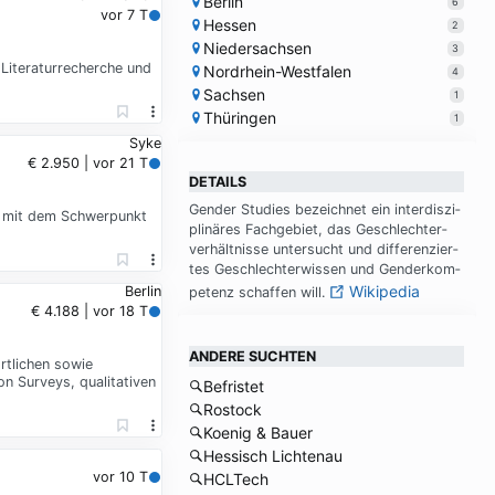
Berlin
6
vor 7 T
Hessen
2
Niedersachsen
3
Literaturrecherche und
Nordrhein-Westfalen
4
Sachsen
1
Thüringen
1
Syke
€ 2.950 | vor 21 T
DETAILS
Gen­der Stu­dies be­zeich­net ein in­ter­dis­zi­
ät mit dem Schwerpunkt
pli­näres Fach­ge­biet, das Ge­schlech­ter­
ver­hält­nis­se un­ter­sucht und dif­fe­ren­zier­
tes Ge­schlech­ter­wis­sen und Gen­der­kom­
Wikipedia
Berlin
pe­tenz schaf­fen will.
€ 4.188 | vor 18 T
ANDERE SUCHTEN
rtlichen sowie
 Surveys, qualitativen
Befristet
Rostock
Koenig & Bauer
Hessisch Lichtenau
vor 10 T
HCLTech