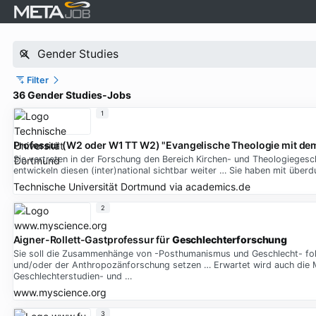
Filter
36 Gender Studies-Jobs
1
Professur (W2 oder W1 TT W2) "Evangelische Theologie mit de
Sie vertreten in der Forschung den Bereich Kirchen- und Theologiegesc
entwickeln diesen (inter)national sichtbar weiter … Sie haben mit über
Technische Universität Dortmund
via
academics.de
2
Aigner-Rollett-Gastprofessur für
Geschlechterforschung
Sie soll die Zusammenhänge von -Posthumanismus und Geschlecht- fo
und/oder der Anthropozänforschung setzen … Erwartet wird auch die M
Geschlechterstudien- und …
www.myscience.org
3