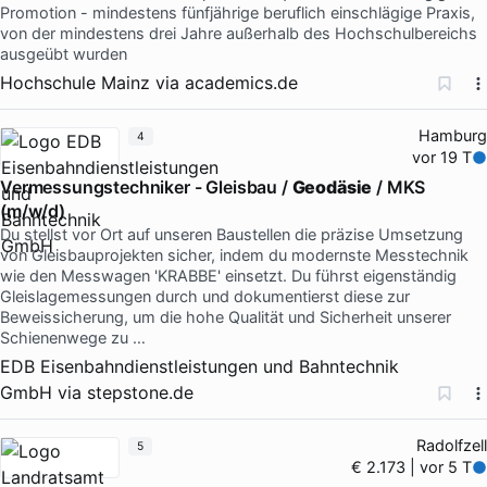
Promotion - mindestens fünfjährige beruflich einschlägige Praxis,
von der mindestens drei Jahre außerhalb des Hochschulbereichs
ausgeübt wurden
Hochschule Mainz
via
academics.de
Hamburg
4
vor 19 T
Vermessungstechniker - Gleisbau /
Geodäsie
/ MKS
(m/w/d)
Du stellst vor Ort auf unseren Baustellen die präzise Umsetzung
von Gleisbauprojekten sicher, indem du modernste Messtechnik
wie den Messwagen 'KRABBE' einsetzt. Du führst eigenständig
Gleislagemessungen durch und dokumentierst diese zur
Beweissicherung, um die hohe Qualität und Sicherheit unserer
Schienenwege zu …
EDB Eisenbahndienstleistungen und Bahntechnik
GmbH
via
stepstone.de
Radolfzell
5
€ 2.173 | vor 5 T