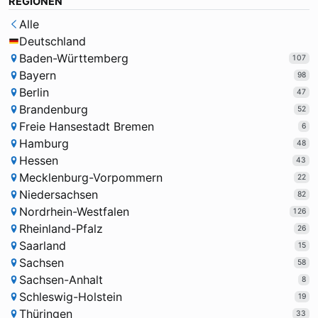
REGIONEN
Alle
Deutschland
Baden-Württemberg
107
Bayern
98
Berlin
47
Brandenburg
52
Freie Hansestadt Bremen
6
Hamburg
48
Hessen
43
Mecklenburg-Vorpommern
22
Niedersachsen
82
Nordrhein-Westfalen
126
Rheinland-Pfalz
26
Saarland
15
Sachsen
58
Sachsen-Anhalt
8
Schleswig-Holstein
19
Thüringen
33