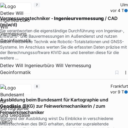
Ulm
7
vor 4 T
Vermessungstechniker -
Ingenieurvermessung
/ CAD
(m/w/d)
Sie verantworten die eigenständige Durchführung von Ingenieur-,
Entwurfs- und Bauvermessungen im Außendienst und nutzen
dabei modernste Technik wie Robotic-Totalstationen und GNSS-
Systeme. Im Anschluss werten Sie die erfassten Daten präzise mit
der Berechnungssoftware KIVID aus und bereiten diese für die
weitere …
Detlev Will Ingenieurbüro Will Vermessung
Geoinformatik
Frankfurt
8
vor 9 T
Ausbildung beim Bundesamt für Kartographie und
Geodäsie
(BKG) zur Feinwerkmechanikerin / zum
Feinwerkmechaniker
Während der Ausbildung wirst Du Einblicke in verschiedene
Messtechniken des BKG erhalten, darunter supraleitende