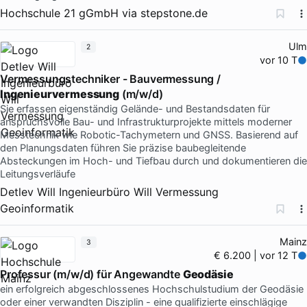
Hochschule 21 gGmbH
via
stepstone.de
Ulm
2
vor 10 T
Vermessungstechniker - Bauvermessung /
Ingenieurvermessung
(m/w/d)
Sie erfassen eigenständig Gelände- und Bestandsdaten für
anspruchsvolle Bau- und Infrastrukturprojekte mittels moderner
Messtechnik wie Robotic-Tachymetern und GNSS. Basierend auf
den Planungsdaten führen Sie präzise baubegleitende
Absteckungen im Hoch- und Tiefbau durch und dokumentieren die
Leitungsverläufe
Detlev Will Ingenieurbüro Will Vermessung
Geoinformatik
Mainz
3
€ 6.200 | vor 12 T
Professur (m/w/d) für Angewandte
Geodäsie
ein erfolgreich abgeschlossenes Hochschulstudium der Geodäsie
oder einer verwandten Disziplin - eine qualifizierte einschlägige