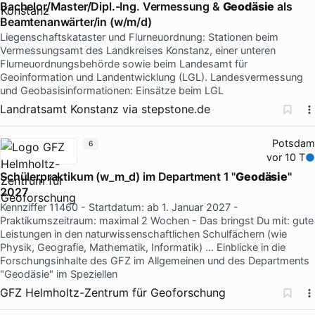
Bachelor/Master/Dipl.-Ing. Vermessung &
Geodäsie
als
Beamtenanwärter/in (w/m/d)
Liegenschaftskataster und Flurneuordnung: Stationen beim
Vermessungsamt des Landkreises Konstanz, einer unteren
Flurneuordnungsbehörde sowie beim Landesamt für
Geoinformation und Landentwicklung (LGL). Landesvermessung
und Geobasisinformationen: Einsätze beim LGL
Landratsamt Konstanz
via
stepstone.de
Potsdam
6
vor 10 T
Schülerpraktikum (w_m_d) im Department 1 "
Geodäsie
"
2027
Kennziffer 11460 - Startdatum: ab 1. Januar 2027 -
Praktikumszeitraum: maximal 2 Wochen - Das bringst Du mit: gute
Leistungen in den naturwissenschaftlichen Schulfächern (wie
Physik, Geografie, Mathematik, Informatik) … Einblicke in die
Forschungsinhalte des GFZ im Allgemeinen und des Departments
"Geodäsie" im Speziellen
GFZ Helmholtz-Zentrum für Geoforschung