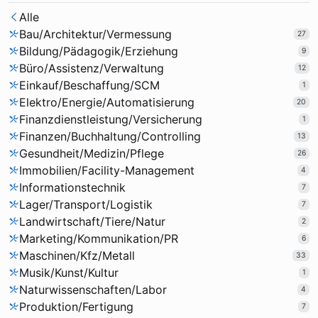
Alle
Bau/Architektur/Vermessung
27
Bildung/Pädagogik/Erziehung
9
Büro/Assistenz/Verwaltung
12
Einkauf/Beschaffung/SCM
1
Elektro/Energie/Automatisierung
20
Finanzdienstleistung/Versicherung
1
Finanzen/Buchhaltung/Controlling
13
Gesundheit/Medizin/Pflege
26
Immobilien/Facility-Management
4
Informationstechnik
7
Lager/Transport/Logistik
7
Landwirtschaft/Tiere/Natur
2
Marketing/Kommunikation/PR
6
Maschinen/Kfz/Metall
33
Musik/Kunst/Kultur
1
Naturwissenschaften/Labor
4
Produktion/Fertigung
7