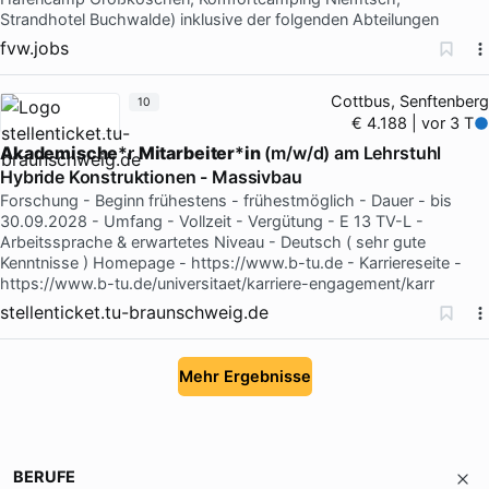
Strandhotel Buchwalde) inklusive der folgenden Abteilungen
fvw.jobs
Cottbus, Senftenberg
10
€ 4.188 | vor 3 T
Akademische
*r
Mitarbeiter
*
in
(m/w/d) am Lehrstuhl
Hybride Konstruktionen - Massivbau
Forschung - Beginn frühestens - frühestmöglich - Dauer - bis
30.09.2028 - Umfang - Vollzeit - Vergütung - E 13 TV-L -
Arbeitssprache & erwartetes Niveau - Deutsch ( sehr gute
Kenntnisse ) Homepage - https://www.b-tu.de - Karriereseite -
https://www.b-tu.de/universitaet/karriere-engagement/karr
stellenticket.tu-braunschweig.de
Mehr Ergebnisse
BERUFE