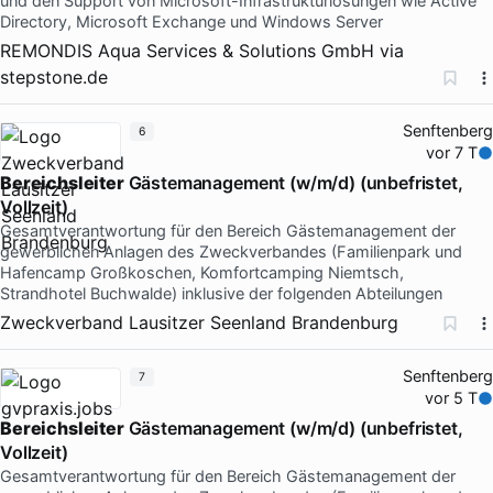
und den Support von Microsoft-Infrastrukturlösungen wie Active
Directory, Microsoft Exchange und Windows Server
REMONDIS Aqua Services & Solutions GmbH
via
stepstone.de
Senftenberg
6
vor 7 T
Bereichsleiter
Gästemanagement (w/m/d) (unbefristet,
Vollzeit)
Gesamtverantwortung für den Bereich Gästemanagement der
gewerblichen Anlagen des Zweckverbandes (Familienpark und
Hafencamp Großkoschen, Komfortcamping Niemtsch,
Strandhotel Buchwalde) inklusive der folgenden Abteilungen
Zweckverband Lausitzer Seenland Brandenburg
Senftenberg
7
vor 5 T
Bereichsleiter
Gästemanagement (w/m/d) (unbefristet,
Vollzeit)
Gesamtverantwortung für den Bereich Gästemanagement der