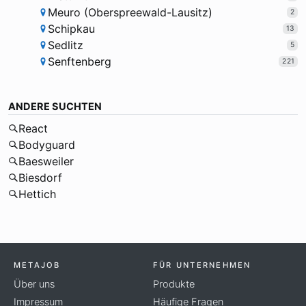
Meuro (Oberspreewald-Lausitz)
2
Schipkau
13
Sedlitz
5
Senftenberg
221
ANDERE SUCHTEN
React
Bodyguard
Baesweiler
Biesdorf
Hettich
METAJOB
FÜR UNTERNEHMEN
Über uns
Produkte
Impressum
Häufige Fragen