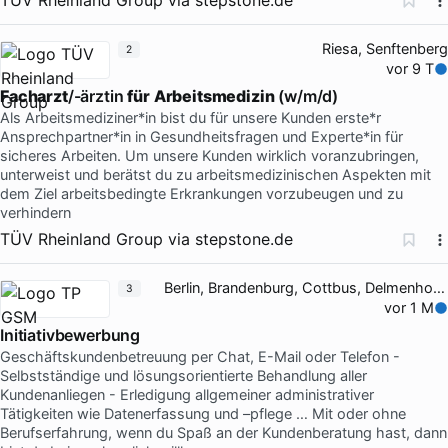
Riesa, Senftenberg
2
vor 9 T
Facharzt
/-ärztin
für
Arbeitsmedizin
(w/m/d)
Als Arbeitsmediziner*in bist du für unsere Kunden erste*r
Ansprechpartner*in in Gesundheitsfragen und Experte*in für
sicheres Arbeiten. Um unsere Kunden wirklich voranzubringen,
unterweist und berätst du zu arbeitsmedizinischen Aspekten mit
dem Ziel arbeitsbedingte Erkrankungen vorzubeugen und zu
verhindern
TÜV Rheinland Group
via
stepstone.de
Berlin, Brandenburg, Cottbus, Delmenhorst
3
vor 1 M
Initiativbewerbung
Geschäftskundenbetreuung per Chat, E-Mail oder Telefon -
Selbstständige und lösungsorientierte Behandlung aller
Kundenanliegen - Erledigung allgemeiner administrativer
Tätigkeiten wie Datenerfassung und –pflege … Mit oder ohne
Berufserfahrung, wenn du Spaß an der Kundenberatung hast, dann