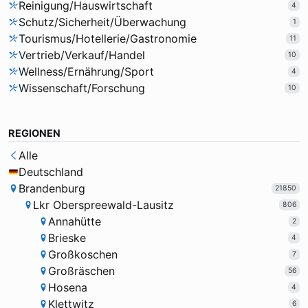
Reinigung/Hauswirtschaft
4
Schutz/Sicherheit/Überwachung
1
Tourismus/Hotellerie/Gastronomie
11
Vertrieb/Verkauf/Handel
10
Wellness/Ernährung/Sport
4
Wissenschaft/Forschung
10
REGIONEN
Alle
Deutschland
Brandenburg
21850
Lkr Oberspreewald-Lausitz
806
Annahütte
2
Brieske
4
Großkoschen
7
Großräschen
56
Hosena
4
Klettwitz
6