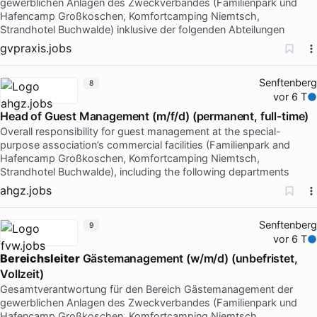
gewerblichen Anlagen des Zweckverbandes (Familienpark und
Hafencamp Großkoschen, Komfortcamping Niemtsch,
Strandhotel Buchwalde) inklusive der folgenden Abteilungen
gvpraxis.jobs
Senftenberg
8
vor 6 T
Head of Guest Management (m/f/d) (permanent, full-time)
Overall responsibility for guest management at the special-
purpose association’s commercial facilities (Familienpark and
Hafencamp Großkoschen, Komfortcamping Niemtsch,
Strandhotel Buchwalde), including the following departments
ahgz.jobs
Senftenberg
9
vor 6 T
Bereichsleiter
Gästemanagement (w/m/d) (unbefristet,
Vollzeit)
Gesamtverantwortung für den Bereich Gästemanagement der
gewerblichen Anlagen des Zweckverbandes (Familienpark und
Hafencamp Großkoschen, Komfortcamping Niemtsch,