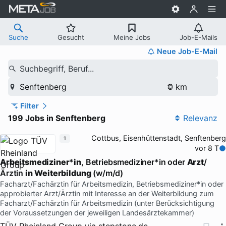
Suche
Gesucht
Meine Jobs
Job-E-Mails
Neue Job-E-Mail
Suchbegriff, Beruf...
Senftenberg
Filter
199 Jobs in Senftenberg
Relevanz
Cottbus, Eisenhüttenstadt, Senftenberg
1
vor 8 T
Arbeitsmediziner
*
in
, Betriebsmediziner*in oder
Arzt
/
Ärztin
in
Weiterbildung
(w/m/d)
Facharzt/Fachärztin für Arbeitsmedizin, Betriebsmediziner*in oder
approbierter Arzt/Ärztin mit Interesse an der Weiterbildung zum
Facharzt/Fachärztin für Arbeitsmedizin (unter Berücksichtigung
der Voraussetzungen der jeweiligen Landesärztekammer)
TÜV Rheinland Group
via
stepstone.de