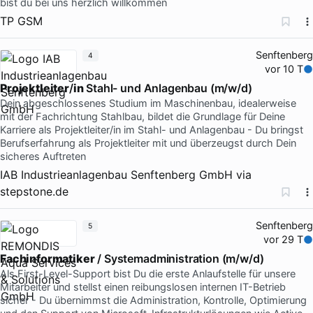
bist du bei uns herzlich willkommen
TP GSM
Senftenberg
4
vor 10 T
Projektleiter
/
in
Stahl- und Anlagenbau (m/w/d)
Dein abgeschlossenes Studium im Maschinenbau, idealerweise
mit der Fachrichtung Stahlbau, bildet die Grundlage für Deine
Karriere als Projektleiter/in im Stahl- und Anlagenbau - Du bringst
Berufserfahrung als Projektleiter mit und überzeugst durch Dein
sicheres Auftreten
IAB Industrieanlagenbau Senftenberg GmbH
via
stepstone.de
Senftenberg
5
vor 29 T
Fachinformatiker
/ Systemadministration (m/w/d)
Als First-Level-Support bist Du die erste Anlaufstelle für unsere
Mitarbeiter und stellst einen reibungslosen internen IT-Betrieb
sicher - Du übernimmst die Administration, Kontrolle, Optimierung