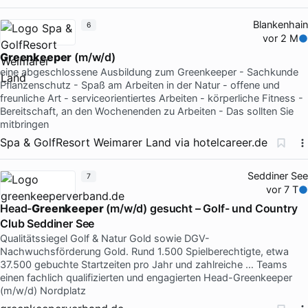
Blankenhain
6
vor 2 M
Greenkeeper
(m/w/d)
eine abgeschlossene Ausbildung zum Greenkeeper - Sachkunde
Pflanzenschutz - Spaß am Arbeiten in der Natur - offene und
freunliche Art - serviceorientiertes Arbeiten - körperliche Fitness -
Bereitschaft, an den Wochenenden zu Arbeiten - Das sollten Sie
mitbringen
Spa & GolfResort Weimarer Land
via
hotelcareer.de
Seddiner See
7
vor 7 T
Head-
Greenkeeper
(m/w/d) gesucht – Golf- und Country
Club Seddiner See
Qualitätssiegel Golf & Natur Gold sowie DGV-
Nachwuchsförderung Gold. Rund 1.500 Spielberechtigte, etwa
37.500 gebuchte Startzeiten pro Jahr und zahlreiche … Teams
einen fachlich qualifizierten und engagierten Head-Greenkeeper
(m/w/d) Nordplatz