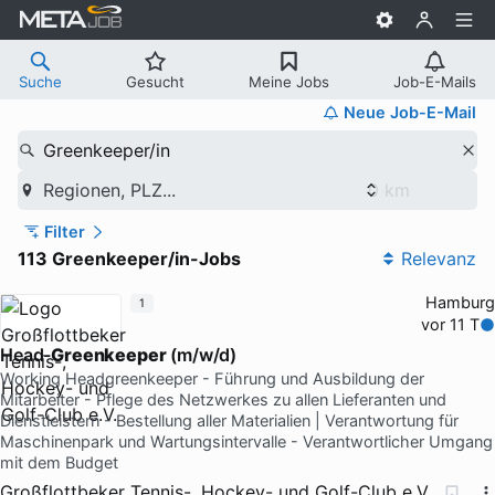
Suche
Gesucht
Meine Jobs
Job-E-Mails
Neue Job-E-Mail
Greenkeeper/in
Regionen, PLZ...
Filter
113 Greenkeeper/in-Jobs
Relevanz
Hamburg
1
vor 11 T
Head-
Greenkeeper
(m/w/d)
Working Headgreenkeeper - Führung und Ausbildung der
Mitarbeiter - Pflege des Netzwerkes zu allen Lieferanten und
Dienstleistern - Bestellung aller Materialien | Verantwortung für
Maschinenpark und Wartungsintervalle - Verantwortlicher Umgang
mit dem Budget
Großflottbeker Tennis-, Hockey- und Golf-Club e.V.