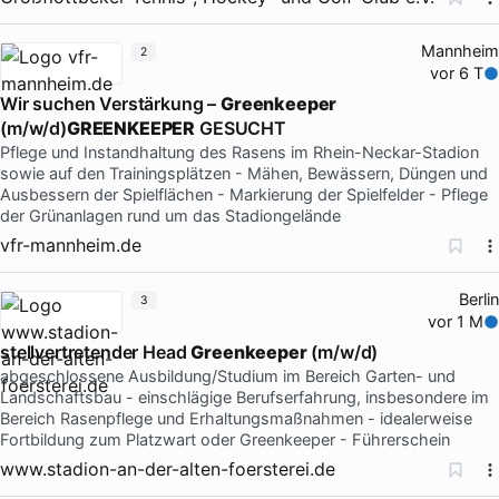
Mannheim
2
vor 6 T
Wir suchen Verstärkung –
Greenkeeper
(m/w/d)
GREENKEEPER
GESUCHT
Pflege und Instandhaltung des Rasens im Rhein-Neckar-Stadion
sowie auf den Trainingsplätzen - Mähen, Bewässern, Düngen und
Ausbessern der Spielflächen - Markierung der Spielfelder - Pflege
der Grünanlagen rund um das Stadiongelände
vfr-mannheim.de
Berlin
3
vor 1 M
stellvertretender Head
Greenkeeper
(m/w/d)
abgeschlossene Ausbildung/Studium im Bereich Garten- und
Landschaftsbau - einschlägige Berufserfahrung, insbesondere im
Bereich Rasenpflege und Erhaltungsmaßnahmen - idealerweise
Fortbildung zum Platzwart oder Greenkeeper - Führerschein
www.stadion-an-der-alten-foersterei.de