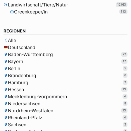
Landwirtschaft/Tiere/Natur
12163
Greenkeeper/in
113
REGIONEN
Alle
Deutschland
Baden-Württemberg
22
Bayern
17
Berlin
5
Brandenburg
6
Hamburg
2
Hessen
13
Mecklenburg-Vorpommern
4
Niedersachsen
8
Nordrhein-Westfalen
13
Rheinland-Pfalz
4
Sachsen
2