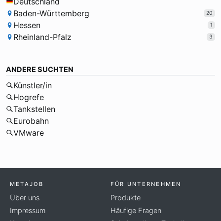
Deutschland
Baden-Württemberg
20
Hessen
1
Rheinland-Pfalz
3
ANDERE SUCHTEN
Künstler/in
Hogrefe
Tankstellen
Eurobahn
VMware
METAJOB
FÜR UNTERNEHMEN
Über uns
Produkte
Impressum
Häufige Fragen