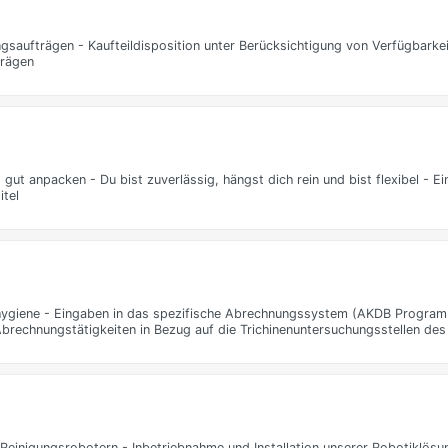
saufträgen - Kaufteildisposition unter Berücksichtigung von Verfügbarkeit
trägen
gut anpacken - Du bist zuverlässig, hängst dich rein und bist flexibel - Ei
itel
hygiene - Eingaben in das spezifische Abrechnungssystem (AKDB Program
brechnungstätigkeiten in Bezug auf die Trichinenuntersuchungsstellen des
Reinigungsrobotern - Inbetriebnahme und Installation unserer Robotiklös