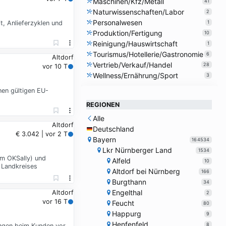
Maschinen/Kfz/Metall
41
Naturwissenschaften/Labor
2
Personalwesen
, Anlieferzyklen und
1
Produktion/Fertigung
10
Reinigung/Hauswirtschaft
1
Tourismus/Hotellerie/Gastronomie
6
Altdorf
Vertrieb/Verkauf/Handel
28
vor 10 T
Wellness/Ernährung/Sport
3
nen gültigen EU-
REGIONEN
Alle
Altdorf
Deutschland
€ 3.042 | vor 2 T
Bayern
164534
Lkr Nürnberger Land
1534
m OKSally) und
Alfeld
10
 Landkreises
Altdorf bei Nürnberg
166
Burgthann
34
Engelthal
Altdorf
2
vor 16 T
Feucht
80
Happurg
9
Henfenfeld
8
ungen beim Kunden vor