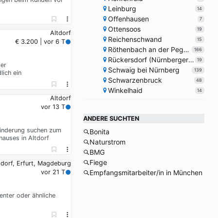
Leinburg
14
Offenhausen
7
Ottensoos
19
Altdorf
Reichenschwand
15
€ 3.200 | vor 6 T
Röthenbach an der Pegnitz
166
Rückersdorf (Nürnberger Land)
19
der
Schwaig bei Nürnberg
139
lich ein
Schwarzenbruck
48
Winkelhaid
14
Altdorf
vor 13 T
ANDERE SUCHTEN
ehinderung suchen zum
Bonita
hauses in Altdorf
Naturstrom
BMG
Fiege
tdorf, Erfurt, Magdeburg
vor 21 T
Empfangsmitarbeiter/in in München
enter oder ähnliche