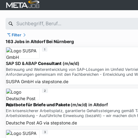
Filter
163 Jobs in Altdorf Bei Nürnberg
1
SAP SD & ABAP
Consultant
(m/w/d)
Betreuung und Weiterentwicklung von SAP-Lösungen im Umfeld Vertrieb
Anforderungen gemeinsam mit den Fachbereichen - Entwicklung und W
SUSPA GmbH
via
stepstone.de
2
Postbote
für
Briefe
und
Pakete
(m/w/d) in Altdorf
Ein krisensicherer Arbeitsplatz, garantierte Gehaltssteigerung gemäß T
Arbeitskleidung - Ausführliche Einweisung (bezahlt) – wir machen dich
Deutsche Post AG
via
stepstone.de
3