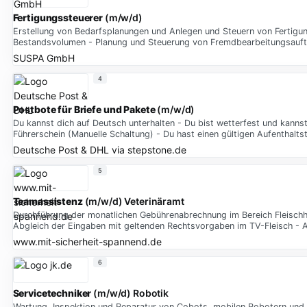
Fertigungssteuerer
(m/w/d)
Erstellung von Bedarfsplanungen und Anlegen und Steuern von Fertigung
Bestandsvolumen - Planung und Steuerung von Fremdbearbeitungsauf
SUSPA GmbH
4
Postbote
für
Briefe
und
Pakete
(m/w/d)
Du kannst dich auf Deutsch unterhalten - Du bist wetterfest und kannst 
Führerschein (Manuelle Schaltung) - Du hast einen gültigen Aufenthaltst
Deutsche Post & DHL
via
stepstone.de
5
Teamassistenz
(m/w/d) Veterinäramt
Durchführung der monatlichen Gebührenabrechnung im Bereich Fleisch
Abgleich der Eingaben mit geltenden Rechtsvorgaben im TV-Fleisch - A
www.mit-sicherheit-spannend.de
6
Servicetechniker
(m/w/d) Robotik
Wartung, Inspektion und Reparatur von Cobots, mobilen Robotern und 