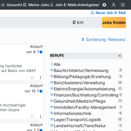
e
Gesucht
Meine Jobs
Job-E-Mails
Arbeitgeber
Neue Job-E-Mail
Jobs finden
Sortierung:
Relevanz
Altdorf
vor 8 T
BERUFE
Alle
g fachlicher
Bau/Architektur/Vermessung
 auf Basis von ABAP
8
Bildung/Pädagogik/Erziehung
3
Büro/Assistenz/Verwaltung
14
Altdorf
Elektro/Energie/Automatisierung
17
vor 15 T
Finanzen/Buchhaltung/Controlling
5
Gesundheit/Medizin/Pflege
17
on hochwertiger
Immobilien/Facility-Management
1
eiten (bspw
Informationstechnik
6
Lager/Transport/Logistik
15
Altdorf
Landwirtschaft/Tiere/Natur
2
vor 7 T