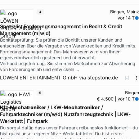
Bingen, Mainz
4
vor 14 T
Spezialist Forderungsmanagement im Recht & Credit
Management (m|w|d)
Bonitätsprüfung: Sie prüfen die Bonität unserer Kunden und
entscheiden über die Vergabe von Warenkrediten und Kreditlimits.
Forderungsmanagement: Das Mahnwesen wird von Ihnen
eigenverantwortlich gesteuert und überwacht.
Verhandlungsführung: Sie stimmen Maßnahmen zur Absicherung
von Forderungen ab und entwickeln …
LÖWEN ENTERTAINMENT GmbH
via
stepstone.de
Bingen
5
€ 4.500 | vor 10 T
Kfz
-
Mechatroniker
/ LKW-
Mechatroniker
/
Fuhrparktechniker (m/w/d) Nutzfahrzeugtechnik | LKW-
Werkstatt | Fuhrpark
Du sorgst dafür, dass unser Fuhrpark reibungslos funktioniert – du
bist quasi unser eigener Nfz - Werkstattleiter. Du bist erster