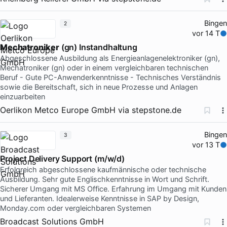
Bingen
2
vor 14 T
Mechatroniker
(gn) Instandhaltung
Abgeschlossene Ausbildung als Energieanlagenelektroniker (gn),
Mechatroniker (gn) oder in einem vergleichbaren technischen
Beruf - Gute PC-Anwenderkenntnisse - Technisches Verständnis
sowie die Bereitschaft, sich in neue Prozesse und Anlagen
einzuarbeiten
Oerlikon Metco Europe GmbH
via
stepstone.de
Bingen
3
vor 13 T
Project Delivery Support (m/w/d)
Erfolgreich abgeschlossene kaufmännische oder technische
Ausbildung. Sehr gute Englischkenntnisse in Wort und Schrift.
Sicherer Umgang mit MS Office. Erfahrung im Umgang mit Kunden
und Lieferanten. Idealerweise Kenntnisse in SAP by Design,
Monday.com oder vergleichbaren Systemen
Broadcast Solutions GmbH