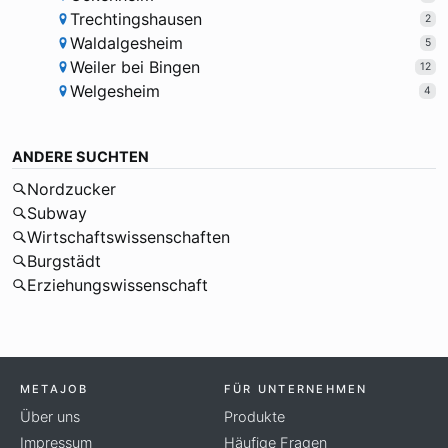
Trechtingshausen
2
Waldalgesheim
5
Weiler bei Bingen
12
Welgesheim
4
ANDERE SUCHTEN
Nordzucker
Subway
Wirtschaftswissenschaften
Burgstädt
Erziehungswissenschaft
METAJOB
FÜR UNTERNEHMEN
Über uns
Produkte
Impressum
Häufige Fragen