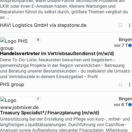
Ansprechpartner, wenn unsere Fahrer technische Probleme am
LKW oder ihren E-Ameisen haben. Kleinere Wartungen und
Reparaturen führst du selbst durch, größere Themen vergibst du
an …
HAVI Logistics GmbH
via
stepstone.de
Bingen
6
vor 7 T
Handelsvertreter
im Vertriebsaußendienst (m/w/d)
Deine To-Do-Liste: Neukunden besuchen und begeistern -
gemeinnützige Projekte in der Region verwirklichen - Betreuung
und Beratung unserer Bestandskunden - du realisierst die Umsatz-
und Vertriebsziele in deinem Einsatzgebiet - Profil
PHS group
Bingen
7
vor 6 T
Treasury Specialist*/ Finanzplanung (m/w/d)
Unterstützung bei der Erstellung und Pflege von kurz-, mittel- und
langfristigen Liquiditätsplanungen. Durchführung von Cashflow-
Analysen sowie Aufbereitung relevanter Finanzdaten. Mitwirkung