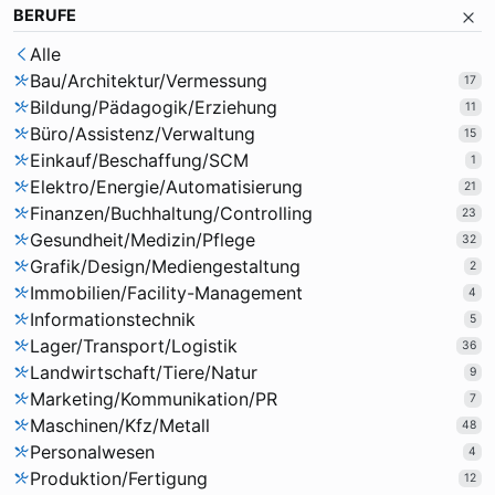
BERUFE
Alle
Bau/Architektur/Vermessung
17
Bildung/Pädagogik/Erziehung
11
Büro/Assistenz/Verwaltung
15
Einkauf/Beschaffung/SCM
1
Elektro/Energie/Automatisierung
21
Finanzen/Buchhaltung/Controlling
23
Gesundheit/Medizin/Pflege
32
Grafik/Design/Mediengestaltung
2
Immobilien/Facility-Management
4
Informationstechnik
5
Lager/Transport/Logistik
36
Landwirtschaft/Tiere/Natur
9
Marketing/Kommunikation/PR
7
Maschinen/Kfz/Metall
48
Personalwesen
4
Produktion/Fertigung
12