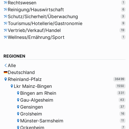
Rechtswesen
1
Reinigung/Hauswirtschaft
6
Schutz/Sicherheit/Überwachung
3
Tourismus/Hotellerie/Gastronomie
9
Vertrieb/Verkauf/Handel
19
Wellness/Ernährung/Sport
1
REGIONEN
Alle
Deutschland
Rheinland-Pfalz
36499
Lkr Mainz-Bingen
1550
Bingen am Rhein
331
Gau-Algesheim
43
Gensingen
37
Grolsheim
16
Münster-Sarmsheim
11
Ockenheim
7