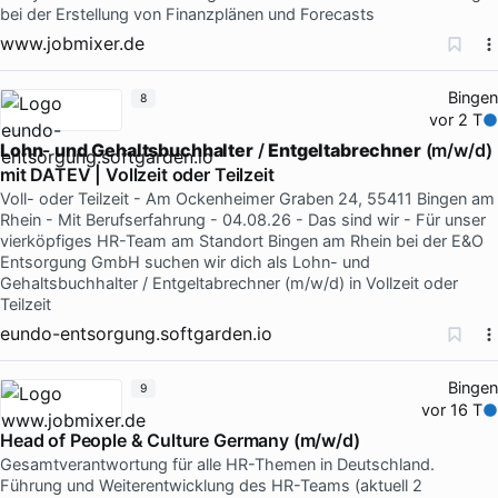
bei der Erstellung von Finanzplänen und Forecasts
www.jobmixer.de
Bingen
8
vor 2 T
Lohn
-
und
Gehaltsbuchhalter
/
Entgeltabrechner
(m/w/d)
mit DATEV | Vollzeit oder Teilzeit
Voll- oder Teilzeit - Am Ockenheimer Graben 24, 55411 Bingen am
Rhein - Mit Berufserfahrung - 04.08.26 - Das sind wir - Für unser
vierköpfiges HR-Team am Standort Bingen am Rhein bei der E&O
Entsorgung GmbH suchen wir dich als Lohn- und
Gehaltsbuchhalter / Entgeltabrechner (m/w/d) in Vollzeit oder
Teilzeit
eundo-entsorgung.softgarden.io
Bingen
9
vor 16 T
Head of People & Culture Germany (m/w/d)
Gesamtverantwortung für alle HR-Themen in Deutschland.
Führung und Weiterentwicklung des HR-Teams (aktuell 2