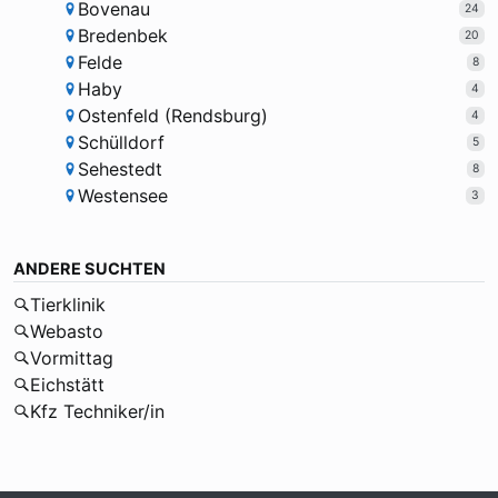
Bovenau
24
Bredenbek
20
Felde
8
Haby
4
Ostenfeld (Rendsburg)
4
Schülldorf
5
Sehestedt
8
Westensee
3
ANDERE SUCHTEN
Tierklinik
Webasto
Vormittag
Eichstätt
Kfz Techniker/in