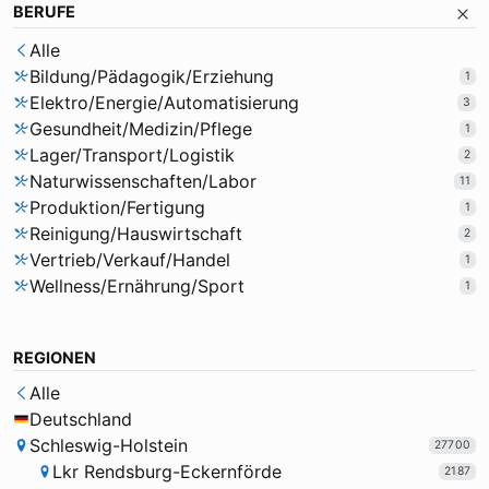
BERUFE
Alle
Bildung/Pädagogik/Erziehung
1
Elektro/Energie/Automatisierung
3
Gesundheit/Medizin/Pflege
1
Lager/Transport/Logistik
2
Naturwissenschaften/Labor
11
Produktion/Fertigung
1
Reinigung/Hauswirtschaft
2
Vertrieb/Verkauf/Handel
1
Wellness/Ernährung/Sport
1
REGIONEN
Alle
Deutschland
Schleswig-Holstein
27700
Lkr Rendsburg-Eckernförde
2187