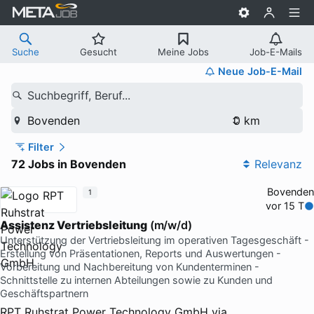
Suche
Gesucht
Meine Jobs
Job-E-Mails
Neue Job-E-Mail
Suchbegriff, Beruf...
Bovenden
Filter
72 Jobs in Bovenden
Relevanz
Bovenden
1
vor 15 T
Assistenz
Vertriebsleitung
(m/w/d)
Unterstützung der Vertriebsleitung im operativen Tagesgeschäft -
Erstellung von Präsentationen, Reports und Auswertungen -
Vorbereitung und Nachbereitung von Kundenterminen -
Schnittstelle zu internen Abteilungen sowie zu Kunden und
Geschäftspartnern
RPT Ruhstrat Power Technology GmbH
via