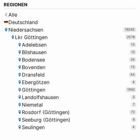
REGIONEN
Alle
Deutschland
Niedersachsen
76263
Lkr Göttingen
2578
Adelebsen
13
Bilshausen
12
Bodensee
24
Bovenden
73
Dransfeld
44
Ebergötzen
4
Göttingen
1962
Landolfshausen
3
Niemetal
7
Rosdorf (Göttingen)
72
Seeburg (Göttingen)
6
Seulingen
4