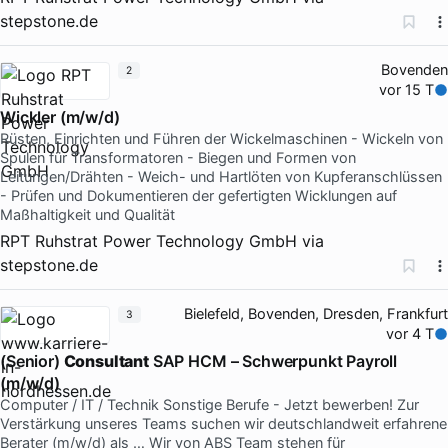
stepstone.de
Bovenden
2
vor 15 T
Wickler (m/w/d)
Rüsten, Einrichten und Führen der Wickelmaschinen - Wickeln von
Spulen für Transformatoren - Biegen und Formen von
Leitungen/Drähten - Weich- und Hartlöten von Kupferanschlüssen
- Prüfen und Dokumentieren der gefertigten Wicklungen auf
Maßhaltigkeit und Qualität
RPT Ruhstrat Power Technology GmbH
via
stepstone.de
Bielefeld, Bovenden, Dresden, Frankfurt
3
vor 4 T
(Senior)
Consultant
SAP HCM – Schwerpunkt Payroll
(m/w/d)
Computer / IT / Technik Sonstige Berufe - Jetzt bewerben! Zur
Verstärkung unseres Teams suchen wir deutschlandweit erfahrene
Berater (m/w/d) als … Wir von ABS Team stehen für