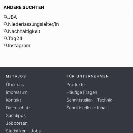
ANDERE SUCHTEN
JBA
Niederlassungsleiter/in
Nachhaltigkeit
Tag24
Instagram
METAJOB
FÜR UNTERNEHMEN
Über uns
Produkte
Impressum
Häufige Fragen
Kontakt
Schnittstellen - Technik
Datenschutz
Schnittstellen - Inhalt
Suchtipps
Jobbörsen
Statistiken - Jobs