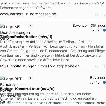
qualitätsorientierte IT-Unternehmensberatung und innovative SAP
Personalmanagement-Software
www.karriere-in-nordhessen.de
Bovenden, Göttingen
4
vor 9 T
Tiefbaufacharbeiter
(m/w/d)
Durchführung aller üblichen Arbeiten im Tiefbau - Erd- und
Aushubarbeiten - Verlegen von Leitungen und Rohren - Herstellen
von Gräben, Baugruben und Fundamenten - Bedienung und Pflege
von Baumaschinen und -geräten - Mitarbeit bei Bauprojekten für
Gewerbekunden sowie die öffentliche Hand
MS Dienstleistungen GmbH
via
stepstone.de
Bovenden
5
vor 15 T
Elektro
-
Konstrukteur
(m/w/d)
Seit der Firmengründung im Jahre 1888 haben sich beide
Unternehmen als Lieferant von Spitzentechnologien etabliert. ·
Elektrische Konstruktion von Schaltanlagen für transformatorische