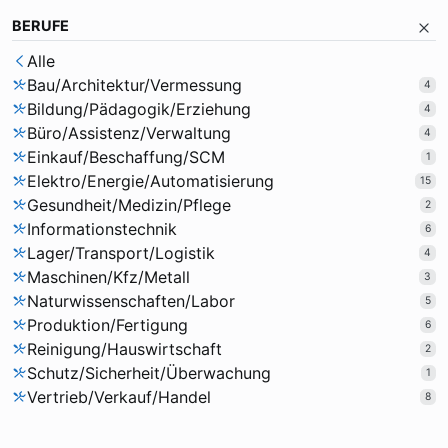
BERUFE
Alle
Bau/Architektur/Vermessung
4
Bildung/Pädagogik/Erziehung
4
Büro/Assistenz/Verwaltung
4
Einkauf/Beschaffung/SCM
1
Elektro/Energie/Automatisierung
15
Gesundheit/Medizin/Pflege
2
Informationstechnik
6
Lager/Transport/Logistik
4
Maschinen/Kfz/Metall
3
Naturwissenschaften/Labor
5
Produktion/Fertigung
6
Reinigung/Hauswirtschaft
2
Schutz/Sicherheit/Überwachung
1
Vertrieb/Verkauf/Handel
8