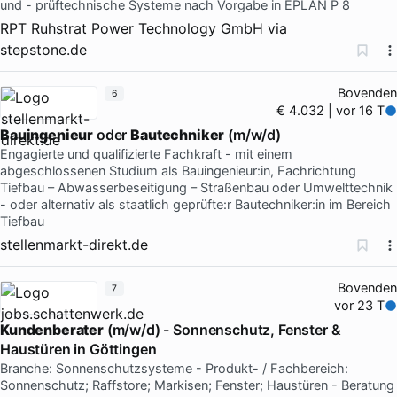
und - prüftechnische Systeme nach Vorgabe in EPLAN P 8
RPT Ruhstrat Power Technology GmbH
via
stepstone.de
Bovenden
6
€ 4.032 | vor 16 T
Bauingenieur
oder
Bautechniker
(m/w/d)
Engagierte und qualifizierte Fachkraft - mit einem
abgeschlossenen Studium als Bauingenieur:in, Fachrichtung
Tiefbau – Abwasserbeseitigung – Straßenbau oder Umwelttechnik
- oder alternativ als staatlich geprüfte:r Bautechniker:in im Bereich
Tiefbau
stellenmarkt-direkt.de
Bovenden
7
vor 23 T
Kundenberater
(m/w/d) - Sonnenschutz, Fenster &
Haustüren in Göttingen
Branche: Sonnenschutzsysteme - Produkt- / Fachbereich:
Sonnenschutz; Raffstore; Markisen; Fenster; Haustüren - Beratung