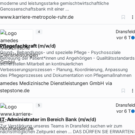
moderne und leistungsstarke gemischtwirtschaftliche
Genossenschaftsbank mit einer …
www.karriere-metropole-ruhr.de
Dransfeld
4
vor 6 T
Pflegefachkraft
(m/w/d)
Grund-, Behandlungs- und spezielle Pflege - Psychosoziale
Betreuung der Patient*innen und Angehörigen - Qualitätsstandards
sicherstellen Mitarbeit an kontinuierlichen
Verbesserungsprozessen - Planung, Koordinierung, Anpassung
des Pflegeprozesses und Dokumentation von Pflegemaßnahmen
amedes Medizinische Dienstleistungen GmbH
via
stepstone.de
Dransfeld
5
vor 6 T
IT
-
Administrator
im Bereich Bank (m/w/d)
Zur Verstärkung unseres Teams in Dransfeld suchen wir zum
nächstmöglichen Zeitpunkt einen … DAS DÜRFEN SIE ERWARTEN: