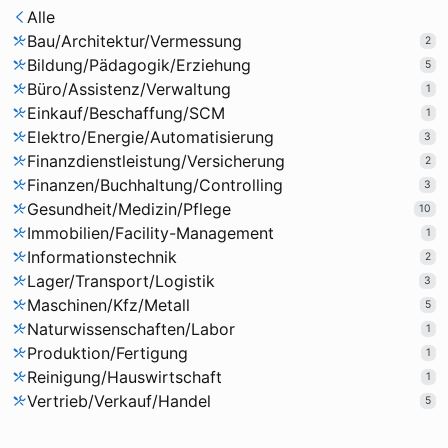
Alle
Bau/Architektur/Vermessung
2
Bildung/Pädagogik/Erziehung
5
Büro/Assistenz/Verwaltung
1
Einkauf/Beschaffung/SCM
1
Elektro/Energie/Automatisierung
3
Finanzdienstleistung/Versicherung
2
Finanzen/Buchhaltung/Controlling
3
Gesundheit/Medizin/Pflege
10
Immobilien/Facility-Management
1
Informationstechnik
2
Lager/Transport/Logistik
3
Maschinen/Kfz/Metall
5
Naturwissenschaften/Labor
1
Produktion/Fertigung
1
Reinigung/Hauswirtschaft
1
Vertrieb/Verkauf/Handel
5