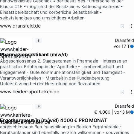
handwerkliches Geschick • der Besitz des Führerscheins der
Klasse C1E • möglichst der Besitz eines Kettensägescheins •
Einsatzbereitschaft und körperliche Belastbarkeit •
selbstständiges und umsichtiges Arbeiten
www.dransfeld.de
Dransfeld
8
vor 17 T
Pharmaziepraktikant
(m/w/d)
Abgeschlossenes 2. Staatsexamen in Pharmazie - Interesse an
praktischer Erfahrung in der Apotheke - Lernbereitschaft und
Engagement - Gute Kommunikationsfähigkeit und Teamgeist -
Verantwortlichkeiten - Mitarbeit in der Kundenberatung -
Unterstützung bei der Herstellung von Rezepturen
www.heider-apotheken.de
Dransfeld
9
€ 4.000 | vor 3 M
Ergotherapeut
/
in
(m/w/d) 4000 € PRO MONAT
abgeschlossene Berufsausbildung im Bereich Ergotherapie -
Berufsanfänger sind ebenfalls herzlich willkommen - souveränes