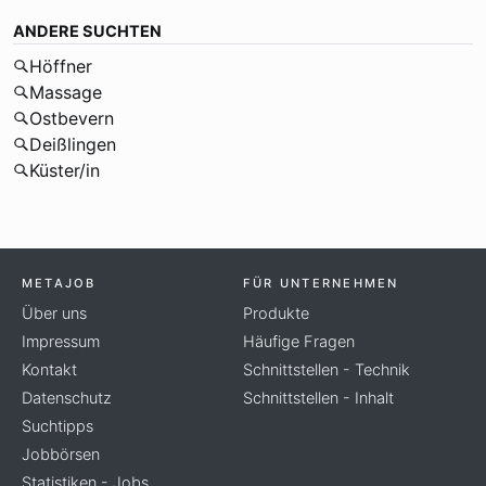
ANDERE SUCHTEN
Höffner
Massage
Ostbevern
Deißlingen
Küster/in
METAJOB
FÜR UNTERNEHMEN
Über uns
Produkte
Impressum
Häufige Fragen
Kontakt
Schnittstellen - Technik
Datenschutz
Schnittstellen - Inhalt
Suchtipps
Jobbörsen
Statistiken - Jobs