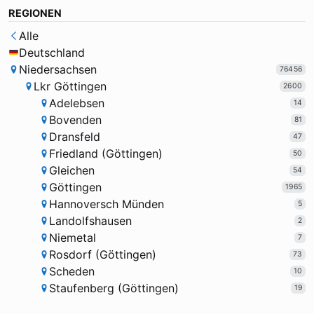
REGIONEN
Alle
Deutschland
Niedersachsen
76456
Lkr Göttingen
2600
Adelebsen
14
Bovenden
81
Dransfeld
47
Friedland (Göttingen)
50
Gleichen
54
Göttingen
1965
Hannoversch Münden
5
Landolfshausen
2
Niemetal
7
Rosdorf (Göttingen)
73
Scheden
10
Staufenberg (Göttingen)
19