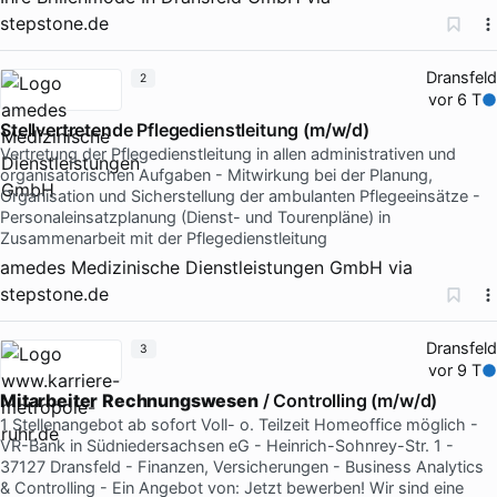
stepstone.de
Dransfeld
2
vor 6 T
Stellvertretende Pflegedienstleitung (m/w/d)
Vertretung der Pflegedienstleitung in allen administrativen und
organisatorischen Aufgaben - Mitwirkung bei der Planung,
Organisation und Sicherstellung der ambulanten Pflegeeinsätze -
Personaleinsatzplanung (Dienst- und Tourenpläne) in
Zusammenarbeit mit der Pflegedienstleitung
amedes Medizinische Dienstleistungen GmbH
via
stepstone.de
Dransfeld
3
vor 9 T
Mitarbeiter
Rechnungswesen
/ Controlling (m/w/d)
1 Stellenangebot ab sofort Voll- o. Teilzeit Homeoffice möglich -
VR-Bank in Südniedersachsen eG - Heinrich-Sohnrey-Str. 1 -
37127 Dransfeld - Finanzen, Versicherungen - Business Analytics
& Controlling - Ein Angebot von: Jetzt bewerben! Wir sind eine