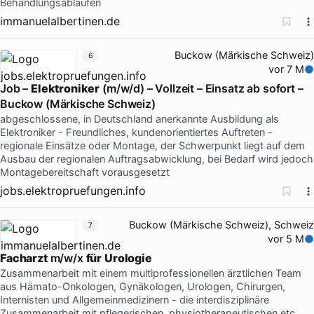
Behandlungsabläufen
immanuelalbertinen.de
Buckow (Märkische Schweiz)
6
vor 7 M
Job –
Elektroniker
(m/w/d) – Vollzeit – Einsatz ab sofort –
Buckow (Märkische Schweiz)
abgeschlossene, in Deutschland anerkannte Ausbildung als
Elektroniker - Freundliches, kundenorientiertes Auftreten -
regionale Einsätze oder Montage, der Schwerpunkt liegt auf dem
Ausbau der regionalen Auftragsabwicklung, bei Bedarf wird jedoch
Montagebereitschaft vorausgesetzt
jobs.elektropruefungen.info
Buckow (Märkische Schweiz), Schweiz
7
vor 5 M
Facharzt
m/w/x
für
Urologie
Zusammenarbeit mit einem multiprofessionellen ärztlichen Team
aus Hämato-Onkologen, Gynäkologen, Urologen, Chirurgen,
Internisten und Allgemeinmedizinern - die interdisziplinäre
Zusammenarbeit mit pflegerischen, physiotherapeutischen etc