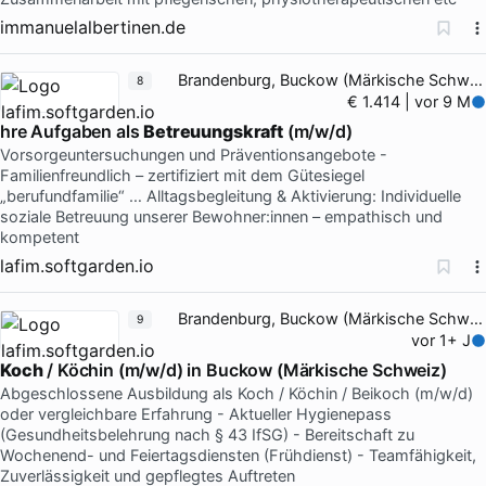
immanuelalbertinen.de
Brandenburg, Buckow (Märkische Schweiz)
8
€ 1.414 | vor 9 M
hre Aufgaben als
Betreuungskraft
(m/w/d)
Vorsorgeuntersuchungen und Präventionsangebote -
Familienfreundlich – zertifiziert mit dem Gütesiegel
„berufundfamilie“ … Alltagsbegleitung & Aktivierung: Individuelle
soziale Betreuung unserer Bewohner:innen – empathisch und
kompetent
lafim.softgarden.io
Brandenburg, Buckow (Märkische Schweiz)
9
vor 1+ J
Koch
/ Köchin (m/w/d) in Buckow (Märkische Schweiz)
Abgeschlossene Ausbildung als Koch / Köchin / Beikoch (m/w/d)
oder vergleichbare Erfahrung - Aktueller Hygienepass
(Gesundheitsbelehrung nach § 43 IfSG) - Bereitschaft zu
Wochenend- und Feiertagsdiensten (Frühdienst) - Teamfähigkeit,
Zuverlässigkeit und gepflegtes Auftreten