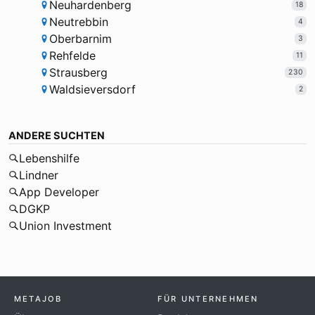
Neuhardenberg
18
Neutrebbin
4
Oberbarnim
3
Rehfelde
11
Strausberg
230
Waldsieversdorf
2
ANDERE SUCHTEN
Lebenshilfe
Lindner
App Developer
DGKP
Union Investment
METAJOB
FÜR UNTERNEHMEN