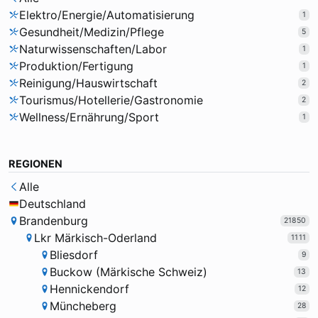
Elektro/Energie/Automatisierung
1
Gesundheit/Medizin/Pflege
5
Naturwissenschaften/Labor
1
Produktion/Fertigung
1
Reinigung/Hauswirtschaft
2
Tourismus/Hotellerie/Gastronomie
2
Wellness/Ernährung/Sport
1
REGIONEN
Alle
Deutschland
Brandenburg
21850
Lkr Märkisch-Oderland
1111
Bliesdorf
9
Buckow (Märkische Schweiz)
13
Hennickendorf
12
Müncheberg
28