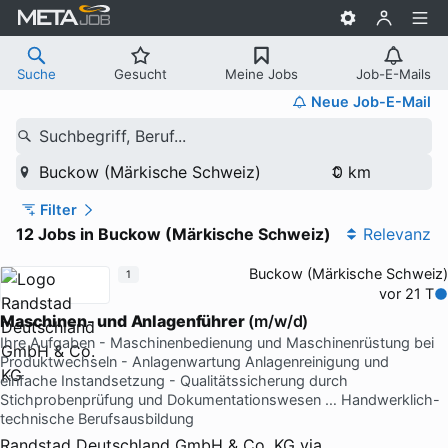
Suche
Gesucht
Meine Jobs
Job-E-Mails
Neue Job-E-Mail
Suchbegriff, Beruf...
Buckow (Märkische Schweiz)
Filter
12 Jobs in Buckow (Märkische Schweiz)
Relevanz
Buckow (Märkische Schweiz)
1
vor 21 T
Maschinen
-
und
Anlagenführer
(m/w/d)
Ihre Aufgaben - Maschinenbedienung und Maschinenrüstung bei
Produktwechseln - Anlagenwartung Anlagenreinigung und
einfache Instandsetzung - Qualitätssicherung durch
Stichprobenprüfung und Dokumentationswesen … Handwerklich-
technische Berufsausbildung
Randstad Deutschland GmbH & Co. KG
via