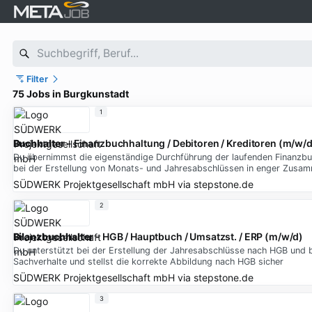
Filter
75 Jobs in Burgkunstadt
1
Buchhalter
- Finanzbuchhaltung / Debitoren / Kreditoren (m/w/d
Du übernimmst die eigenständige Durchführung der laufenden Finanzbuc
bei der Erstellung von Monats- und Jahresabschlüssen in enger Zusam
SÜDWERK Projektgesellschaft mbH
via
stepstone.de
2
Bilanzbuchhalter
- HGB / Hauptbuch / Umsatzst. / ERP (m/w/d)
Du unterstützt bei der Erstellung der Jahresabschlüsse nach HGB und bi
Sachverhalte und stellst die korrekte Abbildung nach HGB sicher
SÜDWERK Projektgesellschaft mbH
via
stepstone.de
3