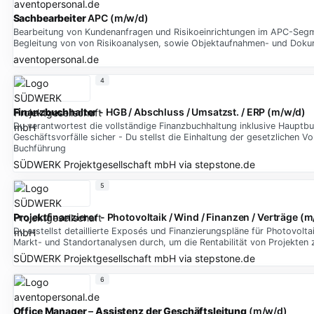
Sachbearbeiter
APC (m/w/d)
Bearbeitung von Kundenanfragen und Risikoeinrichtungen im APC-Segme
Begleitung von von Risikoanalysen, sowie Objektaufnahmen- und Doku
aventopersonal.de
4
Finanzbuchhalter
- HGB / Abschluss / Umsatzst. / ERP (m/w/d)
Du verantwortest die vollständige Finanzbuchhaltung inklusive Hauptbu
Geschäftsvorfälle sicher - Du stellst die Einhaltung der gesetzlichen
Buchführung
SÜDWERK Projektgesellschaft mbH
via
stepstone.de
5
Projektfinanzierer - Photovoltaik / Wind / Finanzen / Verträge (
Du erstellst detaillierte Exposés und Finanzierungspläne für Photovoltai
Markt- und Standortanalysen durch, um die Rentabilität von Projekten
SÜDWERK Projektgesellschaft mbH
via
stepstone.de
6
Office
Manager
–
Assistenz
der
Geschäftsleitung
(m/w/d)