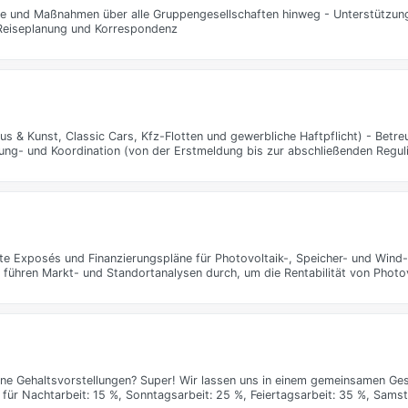
kte und Maßnahmen über alle Gruppengesellschaften hinweg - Unterstützun
 Reiseplanung und Korrespondenz
s & Kunst, Classic Cars, Kfz-Flotten und gewerbliche Haftpflicht) - Bet
ung- und Koordination (von der Erstmeldung bis zur abschließenden Regul
rte Exposés und Finanzierungspläne für Photovoltaik-, Speicher- und Wind-P
e führen Markt- und Standortanalysen durch, um die Rentabilität von Photo
igene Gehaltsvorstellungen? Super! Wir lassen uns in einem gemeinsamen G
 für Nachtarbeit: 15 %, Sonntagsarbeit: 25 %, Feiertagsarbeit: 35 %, Sams