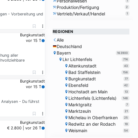
Personalwesen
1
Produktion/Fertigung
2
Vertrieb/Verkauf/Handel
gen - Vorbereitung und
1
REGIONEN
Burgkunstadt
Alle
vor 15 T
Deutschland
Bayern
163900
hung aller
Lkr Lichtenfels
774
hvollziehbare
Altenkunstadt
43
Bad Staffelstein
156
Burgkunstadt
77
Burgkunstadt
Ebensfeld
42
vor 15 T
Hochstadt am Main
13
Lichtenfels (Lichtenfels)
148
r Analysen - Du führst
Marktgraitz
7
Marktzeuln
21
Michelau in Oberfranken
25
Burgkunstadt
Redwitz an der Rodach
19
€ 2.800 | vor 26 T
Weismain
54