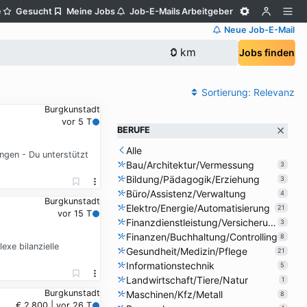
e
Gesucht
Meine Jobs
Job-E-Mails
Arbeitgeber
Neue Job-E-Mail
Jobs finden
Sortierung:
Relevanz
Burgkunstadt
vor 5 T
BERUFE
Alle
ngen - Du unterstützt
Bau/Architektur/Vermessung
3
Bildung/Pädagogik/Erziehung
3
Büro/Assistenz/Verwaltung
4
Burgkunstadt
Elektro/Energie/Automatisierung
21
vor 15 T
Finanzdienstleistung/Versicherung
3
Finanzen/Buchhaltung/Controlling
8
exe bilanzielle
Gesundheit/Medizin/Pflege
21
Informationstechnik
5
Landwirtschaft/Tiere/Natur
1
Burgkunstadt
Maschinen/Kfz/Metall
8
€ 2.800 | vor 26 T