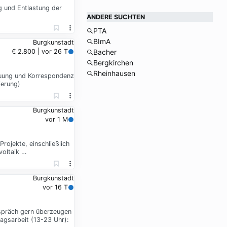
g und Entlastung der
ANDERE SUCHTEN
PTA
BImA
Burgkunstadt
€ 2.800 | vor 26 T
Bacher
Bergkirchen
Rheinhausen
reuung und Korrespondenz
ierung)
Burgkunstadt
vor 1 M
rojekte, einschließlich
voltaik …
Burgkunstadt
vor 16 T
espräch gern überzeugen
tagsarbeit (13-23 Uhr):