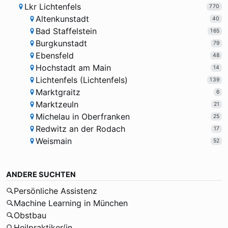
Lkr Lichtenfels
770
Altenkunstadt
40
Bad Staffelstein
165
Burgkunstadt
79
Ebensfeld
48
Hochstadt am Main
14
Lichtenfels (Lichtenfels)
139
Marktgraitz
6
Marktzeuln
21
Michelau in Oberfranken
25
Redwitz an der Rodach
17
Weismain
52
ANDERE SUCHTEN
Persönliche Assistenz
Machine Learning in München
Obstbau
Heilpraktiker/in