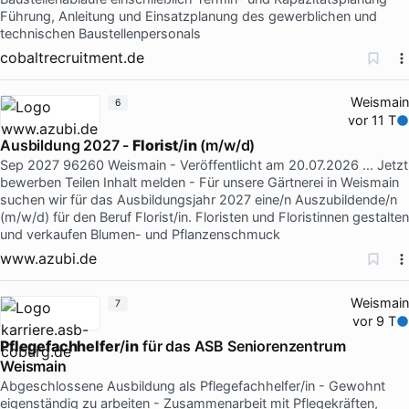
Führung, Anleitung und Einsatzplanung des gewerblichen und
technischen Baustellenpersonals
cobaltrecruitment.de
Weismain
6
vor 11 T
Ausbildung 2027 -
Florist
/
in
(m/w/d)
Sep 2027 96260 Weismain - Veröffentlicht am 20.07.2026 … Jetzt
bewerben Teilen Inhalt melden - Für unsere Gärtnerei in Weismain
suchen wir für das Ausbildungsjahr 2027 eine/n Auszubildende/n
(m/w/d) für den Beruf Florist/in. Floristen und Floristinnen gestalten
und verkaufen Blumen- und Pflanzenschmuck
www.azubi.de
Weismain
7
vor 9 T
Pflegefachhelfer
/
in
für das ASB Seniorenzentrum
Weismain
Abgeschlossene Ausbildung als Pflegefachhelfer/in - Gewohnt
eigenständig zu arbeiten - Zusammenarbeit mit Pflegekräften,