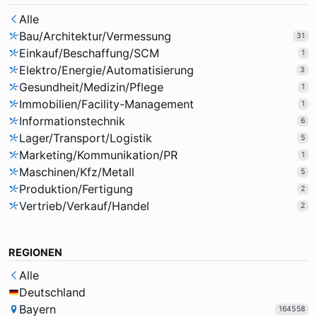
Alle
Bau/Architektur/Vermessung
31
Einkauf/Beschaffung/SCM
1
Elektro/Energie/Automatisierung
3
Gesundheit/Medizin/Pflege
1
Immobilien/Facility-Management
1
Informationstechnik
6
Lager/Transport/Logistik
5
Marketing/Kommunikation/PR
1
Maschinen/Kfz/Metall
5
Produktion/Fertigung
2
Vertrieb/Verkauf/Handel
2
REGIONEN
Alle
Deutschland
Bayern
164558