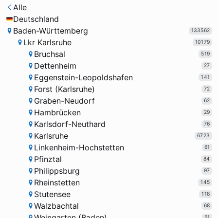
Alle
Deutschland
Baden-Württemberg
133562
Lkr Karlsruhe
10179
Bruchsal
519
Dettenheim
27
Eggenstein-Leopoldshafen
141
Forst (Karlsruhe)
72
Graben-Neudorf
62
Hambrücken
29
Karlsdorf-Neuthard
76
Karlsruhe
6723
Linkenheim-Hochstetten
61
Pfinztal
84
Philippsburg
97
Rheinstetten
145
Stutensee
118
Walzbachtal
68
Weingarten (Baden)
51