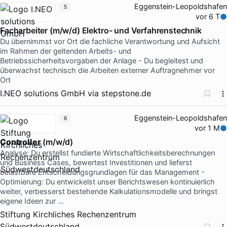
Eggenstein-Leopoldshafen
5
vor 6 T
Facharbeiter (m/w/d) Elektro- und Verfahrenstechnik
Du übernimmst vor Ort die fachliche Verantwortung und Aufsicht
im Rahmen der geltenden Arbeits- und
Betriebssicherheitsvorgaben der Anlage - Du begleitest und
überwachst technisch die Arbeiten externer Auftragnehmer vor
Ort
I.NEO solutions GmbH
via
stepstone.de
Eggenstein-Leopoldshafen
6
vor 1 M
Controller
(m/w/d)
Analyse: Du erstellst fundierte Wirtschaftlichkeitsberechnungen
und Business Cases, bewertest Investitionen und lieferst
belastbare Entscheidungsgrundlagen für das Management -
Optimierung: Du entwickelst unser Berichtswesen kontinuierlich
weiter, verbesserst bestehende Kalkulationsmodelle und bringst
eigene Ideen zur …
Stiftung Kirchliches Rechenzentrum
Südwestdeutschland