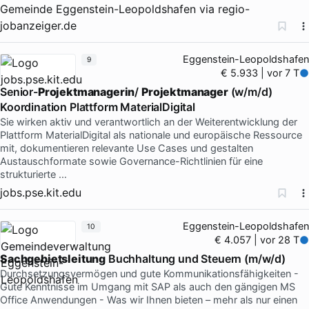
Gemeinde Eggenstein-Leopoldshafen
via
regio-
jobanzeiger.de
Eggenstein-Leopoldshafen
9
€ 5.933 | vor 7 T
Senior-
Projektmanagerin
/
Projektmanager
(w/m/d)
Koordination Plattform MaterialDigital
Sie wirken aktiv und verantwortlich an der Weiterentwicklung der
Plattform MaterialDigital als nationale und europäische Ressource
mit, dokumentieren relevante Use Cases und gestalten
Austauschformate sowie Governance-Richtlinien für eine
strukturierte …
jobs.pse.kit.edu
Eggenstein-Leopoldshafen
10
€ 4.057 | vor 28 T
Sachgebietsleitung
Buchhaltung und Steuern (m/w/d)
Durchsetzungsvermögen und gute Kommunikationsfähigkeiten -
Gute Kenntnisse im Umgang mit SAP als auch den gängigen MS
Office Anwendungen - Was wir Ihnen bieten – mehr als nur einen