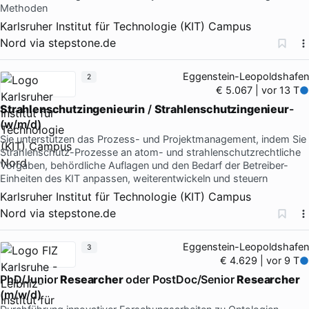
Methoden
Karlsruher Institut für Technologie (KIT) Campus
Nord
via
stepstone.de
Eggenstein-Leopoldshafen
2
€ 5.067 | vor 13 T
Strahlenschutzingenieurin
/
Strahlenschutzingenieur
-
(w/m/d)
Sie unterstützen das Prozess- und Projektmanagement, indem Sie
Strahlenschutz-Prozesse an atom- und strahlenschutzrechtliche
Vorgaben, behördliche Auflagen und den Bedarf der Betreiber-
Einheiten des KIT anpassen, weiterentwickeln und steuern
Karlsruher Institut für Technologie (KIT) Campus
Nord
via
stepstone.de
Eggenstein-Leopoldshafen
3
€ 4.629 | vor 9 T
PhD/Junior
Researcher
oder PostDoc/Senior
Researcher
(m/w/d)