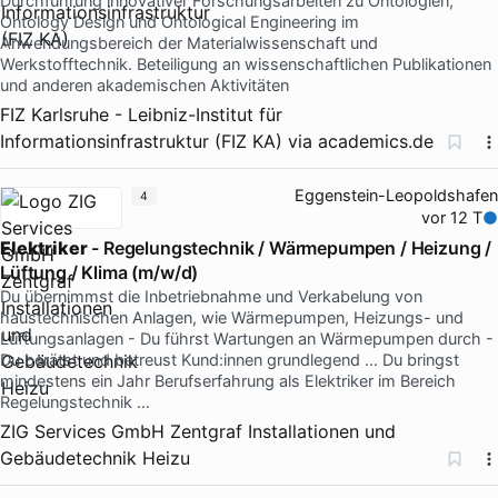
Durchführung innovativer Forschungsarbeiten zu Ontologien,
Ontology Design und Ontological Engineering im
Anwendungsbereich der Materialwissenschaft und
Werkstofftechnik. Beteiligung an wissenschaftlichen Publikationen
und anderen akademischen Aktivitäten
FIZ Karlsruhe - Leibniz-Institut für
Informationsinfrastruktur (FIZ KA)
via
academics.de
Eggenstein-Leopoldshafen
4
vor 12 T
Elektriker
- Regelungstechnik / Wärmepumpen / Heizung /
Lüftung / Klima (m/w/d)
Du übernimmst die Inbetriebnahme und Verkabelung von
haustechnischen Anlagen, wie Wärmepumpen, Heizungs- und
Lüftungsanlagen - Du führst Wartungen an Wärmepumpen durch -
Du berätst und betreust Kund:innen grundlegend … Du bringst
mindestens ein Jahr Berufserfahrung als Elektriker im Bereich
Regelungstechnik …
ZIG Services GmbH Zentgraf Installationen und
Gebäudetechnik Heizu