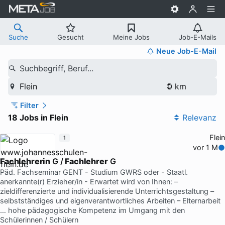
Suche
Gesucht
Meine Jobs
Job-E-Mails
Neue Job-E-Mail
Suchbegriff, Beruf...
Flein
Filter
18 Jobs in Flein
Relevanz
Flein
1
vor 1 M
Fachlehrerin
G /
Fachlehrer
G
Päd. Fachseminar GENT - Studium GWRS oder - Staatl.
anerkannte(r) Erzieher/in - Erwartet wird von Ihnen: –
zieldifferenzierte und individualisierende Unterrichtsgestaltung –
selbstständiges und eigenverantwortliches Arbeiten – Elternarbeit
… hohe pädagogische Kompetenz im Umgang mit den
Schülerinnen / Schülern