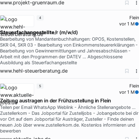
www.projekt-gruenraum.de
Flein
4
vor 1 M
Steuerfachangestellte
/r (m/w/d)
Bearbeitung von Mandantenbuchhaltungen: OPOS, Kostenstellen,
SKR 04, SKR 03 - Bearbeitung von Einkommensteuererklärungen -
Bearbeitung von Gewinnermittlungen und Jahresabschlüssen -
Arbeit mit den Programmen der DATEV … Abgeschlossene
Ausbildung als Steuerfachangestellte
www.hehl-steuerberatung.de
Flein
5
vor 1 M
Zeitung austragen in der Frühzustellung in Flein
Teilen per Email WhatsApp Weblink - Ähnliche Stellenangebote …
Zustellerkom - Das Jobportal für Zustelljobs - Jobangebote bei dir
vor Ort auf dem Jobportal für Austräger, Zusteller - Finde deinen
neuen Job über www.zustellerkom.de. Kostenlos informieren und
bewerben
www.aktuelle-jobs.de