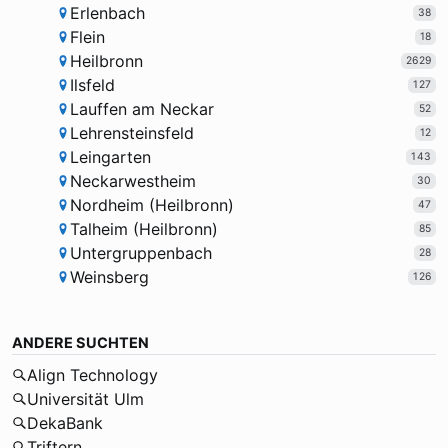
Erlenbach
38
Flein
18
Heilbronn
2629
Ilsfeld
127
Lauffen am Neckar
52
Lehrensteinsfeld
12
Leingarten
143
Neckarwestheim
30
Nordheim (Heilbronn)
47
Talheim (Heilbronn)
85
Untergruppenbach
28
Weinsberg
126
ANDERE SUCHTEN
Align Technology
Universität Ulm
DekaBank
Triftern