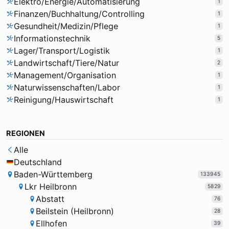
Elektro/Energie/Automatisierung
1
Finanzen/Buchhaltung/Controlling
1
Gesundheit/Medizin/Pflege
1
Informationstechnik
5
Lager/Transport/Logistik
1
Landwirtschaft/Tiere/Natur
2
Management/Organisation
1
Naturwissenschaften/Labor
1
Reinigung/Hauswirtschaft
1
REGIONEN
Alle
Deutschland
Baden-Württemberg
133945
Lkr Heilbronn
5829
Abstatt
76
Beilstein (Heilbronn)
28
Ellhofen
39