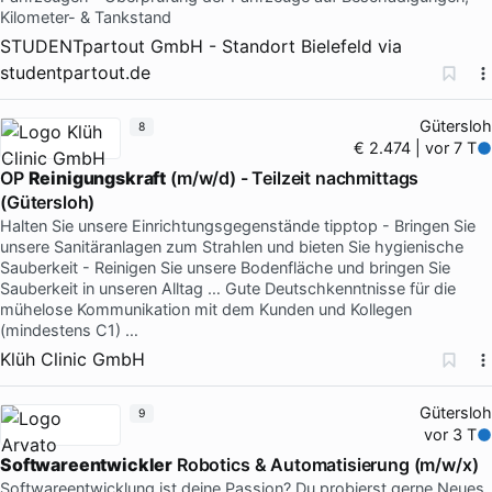
Kilometer- & Tankstand
STUDENTpartout GmbH - Standort Bielefeld
via
studentpartout.de
Gütersloh
8
€ 2.474 | vor 7 T
OP
Reinigungskraft
(m/w/d) - Teilzeit nachmittags
(Gütersloh)
Halten Sie unsere Einrichtungsgegenstände tipptop - Bringen Sie
unsere Sanitäranlagen zum Strahlen und bieten Sie hygienische
Sauberkeit - Reinigen Sie unsere Bodenfläche und bringen Sie
Sauberkeit in unseren Alltag … Gute Deutschkenntnisse für die
mühelose Kommunikation mit dem Kunden und Kollegen
(mindestens C1) …
Klüh Clinic GmbH
Gütersloh
9
vor 3 T
Softwareentwickler
Robotics & Automatisierung (m/w/x)
Softwareentwicklung ist deine Passion? Du probierst gerne Neues