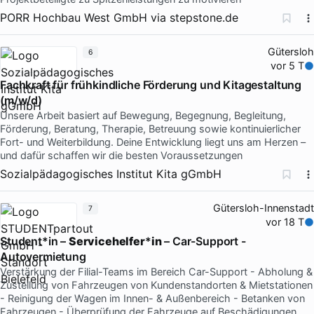
PORR Hochbau West GmbH
via
stepstone.de
Gütersloh
6
vor 5 T
Fachkraft für frühkindliche Förderung und Kitagestaltung
(m/w/d)
Unsere Arbeit basiert auf Bewegung, Begegnung, Begleitung,
Förderung, Beratung, Therapie, Betreuung sowie kontinuierlicher
Fort- und Weiterbildung. Deine Entwicklung liegt uns am Herzen –
und dafür schaffen wir die besten Voraussetzungen
Sozialpädagogisches Institut Kita gGmbH
Gütersloh-Innenstadt
7
vor 18 T
Student*in –
Servicehelfer
*
in
– Car-Support -
Autovermietung
Verstärkung der Filial-Teams im Bereich Car-Support - Abholung &
Zustellung von Fahrzeugen von Kundenstandorten & Mietstationen
- Reinigung der Wagen im Innen- & Außenbereich - Betanken von
Fahrzeugen - Überprüfung der Fahrzeuge auf Beschädigungen,