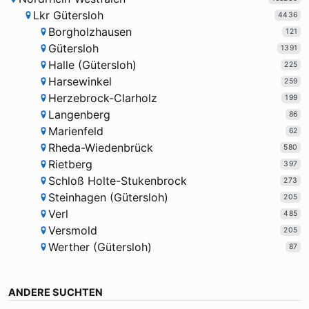
Lkr Gütersloh
4436
Borgholzhausen
121
Gütersloh
1391
Halle (Gütersloh)
225
Harsewinkel
259
Herzebrock-Clarholz
199
Langenberg
86
Marienfeld
62
Rheda-Wiedenbrück
580
Rietberg
397
Schloß Holte-Stukenbrock
273
Steinhagen (Gütersloh)
205
Verl
485
Versmold
205
Werther (Gütersloh)
87
ANDERE SUCHTEN