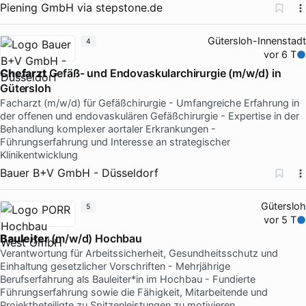
Piening GmbH
via
stepstone.de
Gütersloh-Innenstadt
4
vor 6 T
Chefarzt
Gefäß- und Endovaskularchirurgie (m/w/d) in
Gütersloh
Facharzt (m/w/d) für Gefäßchirurgie - Umfangreiche Erfahrung in
der offenen und endovaskulären Gefäßchirurgie - Expertise in der
Behandlung komplexer aortaler Erkrankungen -
Führungserfahrung und Interesse an strategischer
Klinikentwicklung
Bauer B+V GmbH - Düsseldorf
Gütersloh
5
vor 5 T
Bauleiter
(m/w/d) Hochbau
Verantwortung für Arbeitssicherheit, Gesundheitsschutz und
Einhaltung gesetzlicher Vorschriften - Mehrjährige
Berufserfahrung als Bauleiter*in im Hochbau - Fundierte
Führungserfahrung sowie die Fähigkeit, Mitarbeitende und
Projektbeteiligte zu Spitzenleistungen zu motivieren