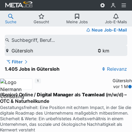
Suche
Gesucht
Meine Jobs
Job-E-Mails
Neue Job-E-Mail
Suchbegriff, Beruf...
Gütersloh
Filter
1.405 Jobs in Gütersloh
Relevanz
Gütersloh
1
vor 1 M
(Senior) Online /
Digital
Manager
als
Teamlead
(m/w/d) –
OTC & Naturheilkunde
Gestaltungsfreiheit: Eine Position mit echtem Impact, in der Sie die
digitale Roadmap des Unternehmens maßgeblich mitbestimmen.
Sicherheit & Werte: Ein unbefristetes Arbeitsverhältnis in einem
Unternehmen, das soziale und ökologische Nachhaltigkeit als
Kernwert versteht