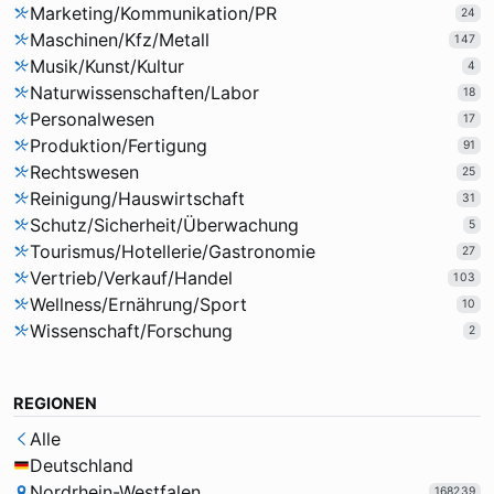
Marketing/Kommunikation/PR
24
Maschinen/Kfz/Metall
147
Musik/Kunst/Kultur
4
Naturwissenschaften/Labor
18
Personalwesen
17
Produktion/Fertigung
91
Rechtswesen
25
Reinigung/Hauswirtschaft
31
Schutz/Sicherheit/Überwachung
5
Tourismus/Hotellerie/Gastronomie
27
Vertrieb/Verkauf/Handel
103
Wellness/Ernährung/Sport
10
Wissenschaft/Forschung
2
REGIONEN
Alle
Deutschland
Nordrhein-Westfalen
168239