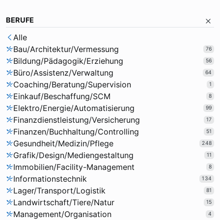
BERUFE
Alle
Bau/Architektur/Vermessung
76
Bildung/Pädagogik/Erziehung
56
Büro/Assistenz/Verwaltung
64
Coaching/Beratung/Supervision
1
Einkauf/Beschaffung/SCM
8
Elektro/Energie/Automatisierung
99
Finanzdienstleistung/Versicherung
17
Finanzen/Buchhaltung/Controlling
51
Gesundheit/Medizin/Pflege
248
Grafik/Design/Mediengestaltung
11
Immobilien/Facility-Management
8
Informationstechnik
134
Lager/Transport/Logistik
81
Landwirtschaft/Tiere/Natur
15
Management/Organisation
4