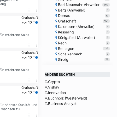
gang
Bad Neuenahr-Ahrweiler
262
Berg (Ahrweiler)
3
Dernau
12
Grafschaft
Grafschaft
153
vor 10 T
Kalenborn (Ahrweiler)
4
Kesseling
3
für erfahrene Sales
Königsfeld (Ahrweiler)
2
Rech
2
Remagen
132
Grafschaft
Schalkenbach
2
vor 10 T
Sinzig
75
für erfahrene Sales
ANDERE SUCHTEN
Crypto
Vishay
Grafschaft
vor 10 T
Innovation
Buchholz (Westerwald)
Business Analyst
für höchste Qualität und
er wachsen zu …