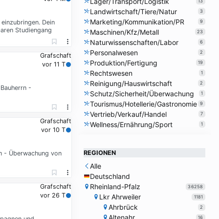
Lager/Transport/Logistik
13
Landwirtschaft/Tiere/Natur
3
Marketing/Kommunikation/PR
einzubringen. Dein
9
baren Studiengang
Maschinen/Kfz/Metall
23
Naturwissenschaften/Labor
6
Personalwesen
2
Grafschaft
Produktion/Fertigung
19
vor 11 T
Rechtswesen
1
Reinigung/Hauswirtschaft
2
 Bauherrn -
Schutz/Sicherheit/Überwachung
1
Tourismus/Hotellerie/Gastronomie
9
Vertrieb/Verkauf/Handel
7
Grafschaft
Wellness/Ernährung/Sport
1
vor 10 T
REGIONEN
rn - Überwachung von
Alle
Deutschland
Rheinland-Pfalz
Grafschaft
36258
vor 26 T
Lkr Ahrweiler
1181
Ahrbrück
2
Altenahr
16
mpagnen und