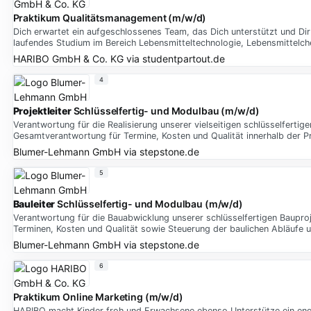
Praktikum Qualitätsmanagement (m/w/d)
Dich erwartet ein aufgeschlossenes Team, das Dich unterstützt und Dir
laufendes Studium im Bereich Lebensmitteltechnologie, Lebensmittelc
HARIBO GmbH & Co. KG
via
studentpartout.de
4
Projektleiter
Schlüsselfertig- und Modulbau (m/w/d)
Verantwortung für die Realisierung unserer vielseitigen schlüsselferti
Gesamtverantwortung für Termine, Kosten und Qualität innerhalb der P
Blumer-Lehmann GmbH
via
stepstone.de
5
Bauleiter
Schlüsselfertig- und Modulbau (m/w/d)
Verantwortung für die Bauabwicklung unserer schlüsselfertigen Baupr
Terminen, Kosten und Qualität sowie Steuerung der baulichen Abläufe u
Blumer-Lehmann GmbH
via
stepstone.de
6
Praktikum Online Marketing (m/w/d)
HARIBO macht Kinder froh und Erwachsene ebenso Unterstütze ein eng