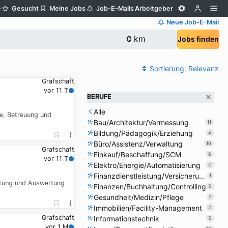
e
Gesucht
Meine Jobs
Job-E-Mails
Arbeitgeber
Neue Job-E-Mail
Jobs finden
Sortierung:
Relevanz
Grafschaft
vor 11 T
BERUFE
Alle
e, Betreuung und
Bau/Architektur/Vermessung
11
Bildung/Pädagogik/Erziehung
4
Büro/Assistenz/Verwaltung
10
Grafschaft
Einkauf/Beschaffung/SCM
6
vor 11 T
Elektro/Energie/Automatisierung
2
Finanzdienstleistung/Versicherung
1
chtung und Auswertung
Finanzen/Buchhaltung/Controlling
5
Gesundheit/Medizin/Pflege
7
Immobilien/Facility-Management
2
Grafschaft
Informationstechnik
5
vor 1 M