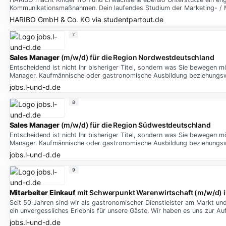
Kommunikationsmaßnahmen. Dein laufendes Studium der Marketing- / M
HARIBO GmbH & Co. KG
via
studentpartout.de
7
Sales
Manager
(m/w/d) für die Region Nordwestdeutschland
Entscheidend ist nicht Ihr bisheriger Titel, sondern was Sie bewegen m
Manager. Kaufmännische oder gastronomische Ausbildung beziehungs
jobs.l-und-d.de
8
Sales
Manager
(m/w/d) für die Region Südwestdeutschland
Entscheidend ist nicht Ihr bisheriger Titel, sondern was Sie bewegen m
Manager. Kaufmännische oder gastronomische Ausbildung beziehungs
jobs.l-und-d.de
9
Mitarbeiter
Einkauf
mit Schwerpunkt Warenwirtschaft (m/w/d) i
Seit 50 Jahren sind wir als gastronomischer Dienstleister am Markt un
ein unvergessliches Erlebnis für unsere Gäste. Wir haben es uns zur 
jobs.l-und-d.de