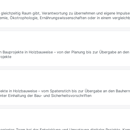
 gleichzeitig Raum gibt, Verantwortung zu übernehmen und eigene Impulse 
hemie, Ökotrophologie, Ernährungswissenschaften oder in einem vergleich
gen Bauprojekte in Holzbauweise – von der Planung bis zur Übergabe an den
rojekte
ojekte in Holzbauweise – vom Spatenstich bis zur Übergabe an den Bauher
nter Einhaltung der Bau- und Sicherheitsvorschriften
agiertes Team bei der Entwicklung und Umsetzung digitaler Projekte, Ka