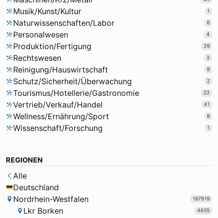
Musik/Kunst/Kultur
1
Naturwissenschaften/Labor
6
Personalwesen
4
Produktion/Fertigung
39
Rechtswesen
3
Reinigung/Hauswirtschaft
9
Schutz/Sicherheit/Überwachung
2
Tourismus/Hotellerie/Gastronomie
23
Vertrieb/Verkauf/Handel
41
Wellness/Ernährung/Sport
8
Wissenschaft/Forschung
1
REGIONEN
Alle
Deutschland
Nordrhein-Westfalen
167919
Lkr Borken
4655