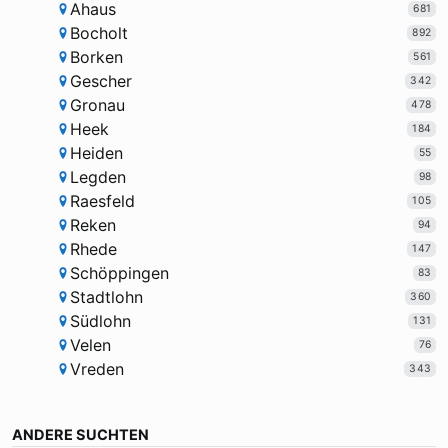
Ahaus
681
Bocholt
892
Borken
561
Gescher
342
Gronau
478
Heek
184
Heiden
55
Legden
98
Raesfeld
105
Reken
94
Rhede
147
Schöppingen
83
Stadtlohn
360
Südlohn
131
Velen
76
Vreden
343
ANDERE SUCHTEN