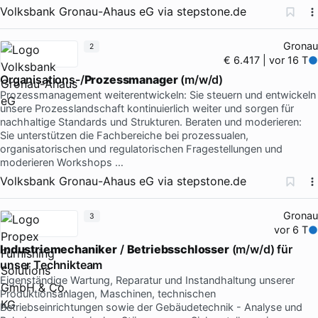
Volksbank Gronau-Ahaus eG
via
stepstone.de
Gronau
2
€ 6.417 | vor 16 T
Organisations-/
Prozessmanager
(m/w/d)
Prozessmanagement weiterentwickeln: Sie steuern und entwickeln
unsere Prozesslandschaft kontinuierlich weiter und sorgen für
nachhaltige Standards und Strukturen. Beraten und moderieren:
Sie unterstützen die Fachbereiche bei prozessualen,
organisatorischen und regulatorischen Fragestellungen und
moderieren Workshops …
Volksbank Gronau-Ahaus eG
via
stepstone.de
Gronau
3
vor 6 T
Industriemechaniker
/
Betriebsschlosser
(m/w/d) für
unser Technikteam
Eigenständige Wartung, Reparatur und Instandhaltung unserer
Produktionsanlagen, Maschinen, technischen
Betriebseinrichtungen sowie der Gebäudetechnik - Analyse und