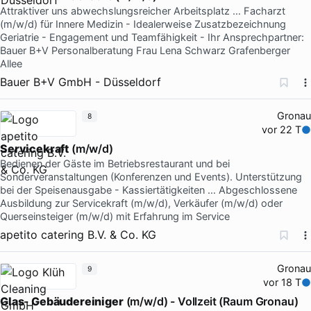
Attraktiver uns abwechslungsreicher Arbeitsplatz … Facharzt
(m/w/d) für Innere Medizin - Idealerweise Zusatzbezeichnung
Geriatrie - Engagement und Teamfähigkeit - Ihr Ansprechpartner:
Bauer B+V Personalberatung Frau Lena Schwarz Grafenberger
Allee
Bauer B+V GmbH - Düsseldorf
Gronau
8
vor 22 T
Servicekraft
(m/w/d)
Bedienen der Gäste im Betriebsrestaurant und bei
Sonderveranstaltungen (Konferenzen und Events). Unterstützung
bei der Speisenausgabe - Kassiertätigkeiten … Abgeschlossene
Ausbildung zur Servicekraft (m/w/d), Verkäufer (m/w/d) oder
Querseinsteiger (m/w/d) mit Erfahrung im Service
apetito catering B.V. & Co. KG
Gronau
9
vor 18 T
Glas
-
Gebäudereiniger
(m/w/d) - Vollzeit (Raum Gronau)