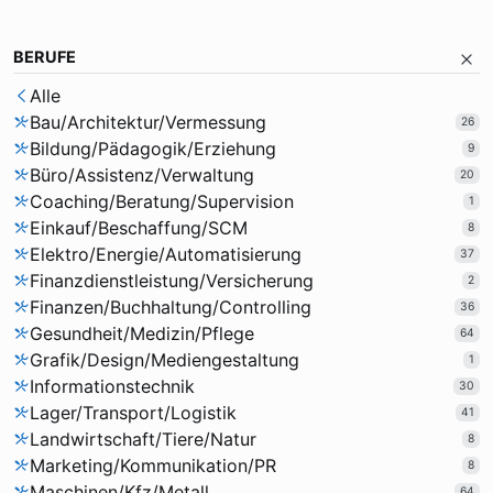
BERUFE
Alle
Bau/Architektur/Vermessung
26
Bildung/Pädagogik/Erziehung
9
Büro/Assistenz/Verwaltung
20
Coaching/Beratung/Supervision
1
Einkauf/Beschaffung/SCM
8
Elektro/Energie/Automatisierung
37
Finanzdienstleistung/Versicherung
2
Finanzen/Buchhaltung/Controlling
36
Gesundheit/Medizin/Pflege
64
Grafik/Design/Mediengestaltung
1
Informationstechnik
30
Lager/Transport/Logistik
41
Landwirtschaft/Tiere/Natur
8
Marketing/Kommunikation/PR
8
Maschinen/Kfz/Metall
64