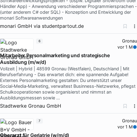
Softwareentwicklungsprojekten - (bspw. Digitaler Showroom oder
Händler App) - Anwendung verschiedener Programmiersprachen -
(unter anderem C# oder SQL) - Konzeption und Entwicklung der
monari Softwareanwendungen
monari GmbH
via
studentpartout.de
Gronau
6
vor 1 M
Mitarbeiter Personalmarketing und strategische
Ausbildung (m/w/d)
Vollzeit | Hybrid | 48599 Gronau (Westfalen), Deutschland | Mit
Berufserfahrung - Das erwartet dich: eine spannende Aufgabe!
Externes Personalmarketing gestalten: Du unterstützt unser
Social‑Media‑Marketing, verwaltest Businness-Netzwerke, pflegst
Schulkooperationen sowie organisierst und nimmst an
Ausbildungsmessen sowie …
Stadtwerke Gronau GmbH
Gronau
7
vor 1 M
Oberarzt
für Geriatrie (w/m/d)