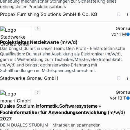
Behebung mechanischer Störungen zur Sicherstellung eines
reibungslosen Produktionsablaufs
Propex Furnishing Solutions GmbH & Co. KG
Gronau
4
vor 1 M
Projektleiter
Netzleitwarte (m/w/d)
Das bringst du mit in unser Team: Dein Profil - Elektrotechnische
Qualifikation: Du hast eine Ausbildung als Elektroniker (m/w/d),
gern mit Weiterbildung zum Techniker/Meister/Elektrofachkraft
(m/w/d) und bringst optimalerweise Erfahrung mit
Schalthandlungen im Mittelspannungsbereich mit
Stadtwerke Gronau GmbH
Gronau
5
vor 13 T
Duales Studium Informatik.Softwaresysteme +
Fachinformatiker
für
Anwendungsentwicklung
(m/w/d)
2027
DEIN DUALES STUDIUM - Mitarbeit an spannenden