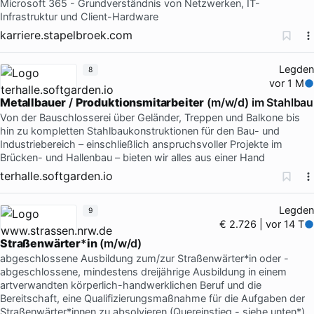
Microsoft 365 - Grundverständnis von Netzwerken, IT-
Infrastruktur und Client-Hardware
karriere.stapelbroek.com
Legden
8
vor 1 M
Metallbauer
/
Produktionsmitarbeiter
(m/w/d) im Stahlbau
Von der Bauschlosserei über Geländer, Treppen und Balkone bis
hin zu kompletten Stahlbaukonstruktionen für den Bau- und
Industriebereich – einschließlich anspruchsvoller Projekte im
Brücken- und Hallenbau – bieten wir alles aus einer Hand
terhalle.softgarden.io
Legden
9
€ 2.726 | vor 14 T
Straßenwärter
*
in
(m/w/d)
abgeschlossene Ausbildung zum/zur Straßenwärter*in oder -
abgeschlossene, mindestens dreijährige Ausbildung in einem
artverwandten körperlich-handwerklichen Beruf und die
Bereitschaft, eine Qualifizierungsmaßnahme für die Aufgaben der
Straßenwärter*innen zu absolvieren (Quereinstieg - siehe unten*)