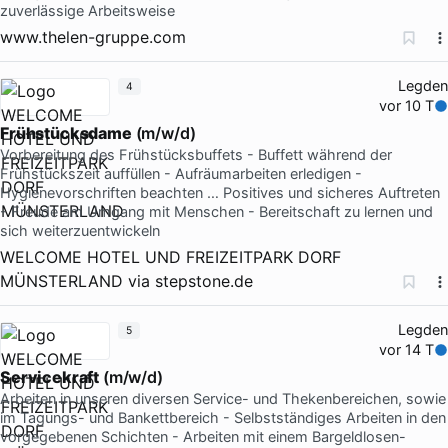
zuverlässige Arbeitsweise
www.thelen-gruppe.com
Legden
4
vor 10 T
Frühstücksdame
(m/w/d)
Vorbereitung des Frühstücksbuffets - Buffett während der
Frühstückszeit auffüllen - Aufräumarbeiten erledigen -
Hygienevorschriften beachten … Positives und sicheres Auftreten
- Freude am Umgang mit Menschen - Bereitschaft zu lernen und
sich weiterzuentwickeln
WELCOME HOTEL UND FREIZEITPARK DORF
MÜNSTERLAND
via
stepstone.de
Legden
5
vor 14 T
Servicekraft
(m/w/d)
Arbeiten in unseren diversen Service- und Thekenbereichen, sowie
im Tagungs- und Bankettbereich - Selbstständiges Arbeiten in den
vorgegebenen Schichten - Arbeiten mit einem Bargeldlosen-