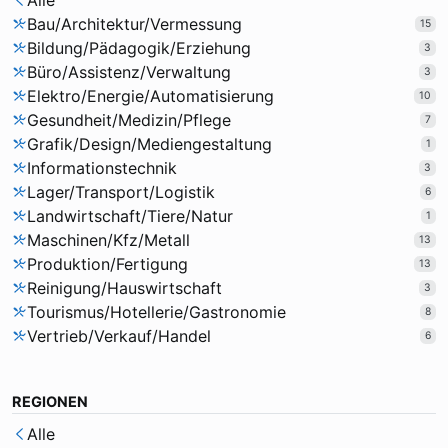
Alle
Bau/Architektur/Vermessung
15
Bildung/Pädagogik/Erziehung
3
Büro/Assistenz/Verwaltung
3
Elektro/Energie/Automatisierung
10
Gesundheit/Medizin/Pflege
7
Grafik/Design/Mediengestaltung
1
Informationstechnik
3
Lager/Transport/Logistik
6
Landwirtschaft/Tiere/Natur
1
Maschinen/Kfz/Metall
13
Produktion/Fertigung
13
Reinigung/Hauswirtschaft
3
Tourismus/Hotellerie/Gastronomie
8
Vertrieb/Verkauf/Handel
6
REGIONEN
Alle