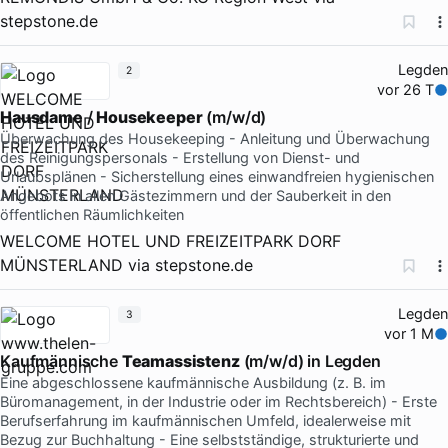
stepstone.de
Legden
2
vor 26 T
Hausdame
/
Housekeeper
(m/w/d)
Überwachung des Housekeeping - Anleitung und Überwachung
des Reinigungspersonals - Erstellung von Dienst- und
Urlaubsplänen - Sicherstellung eines einwandfreien hygienischen
Angebots in allen Gästezimmern und der Sauberkeit in den
öffentlichen Räumlichkeiten
WELCOME HOTEL UND FREIZEITPARK DORF
MÜNSTERLAND
via
stepstone.de
Legden
3
vor 1 M
Kaufmännische
Teamassistenz
(m/w/d) in Legden
Eine abgeschlossene kaufmännische Ausbildung (z. B. im
Büromanagement, in der Industrie oder im Rechtsbereich) - Erste
Berufserfahrung im kaufmännischen Umfeld, idealerweise mit
Bezug zur Buchhaltung - Eine selbstständige, strukturierte und