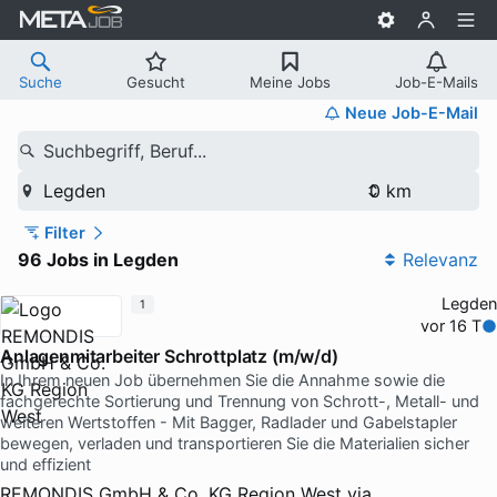
Suche
Gesucht
Meine Jobs
Job-E-Mails
Neue Job-E-Mail
Suchbegriff, Beruf...
Legden
Filter
96 Jobs in Legden
Relevanz
Legden
1
vor 16 T
Anlagenmitarbeiter Schrottplatz (m/w/d)
In Ihrem neuen Job übernehmen Sie die Annahme sowie die
fachgerechte Sortierung und Trennung von Schrott-, Metall- und
weiteren Wertstoffen - Mit Bagger, Radlader und Gabelstapler
bewegen, verladen und transportieren Sie die Materialien sicher
und effizient
REMONDIS GmbH & Co. KG Region West
via