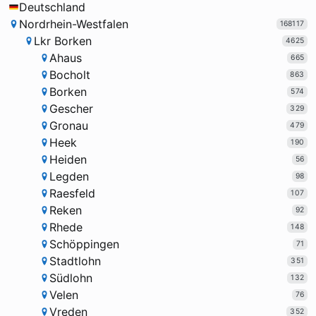
Deutschland
Nordrhein-Westfalen
168117
Lkr Borken
4625
Ahaus
665
Bocholt
863
Borken
574
Gescher
329
Gronau
479
Heek
190
Heiden
56
Legden
98
Raesfeld
107
Reken
92
Rhede
148
Schöppingen
71
Stadtlohn
351
Südlohn
132
Velen
76
Vreden
352