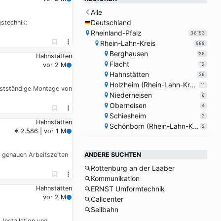
Alle
Deutschland
stechnik:
Rheinland-Pfalz
36153
Rhein-Lahn-Kreis
989
Berghausen
28
Hahnstätten
Flacht
12
vor 2 M
Hahnstätten
36
Holzheim (Rhein-Lahn-Kreis)
11
lbstständige Montage von
Niederneisen
6
Oberneisen
4
Schiesheim
2
Hahnstätten
Schönborn (Rhein-Lahn-Kreis)
2
€ 2.586 | vor 1 M
e genauen Arbeitszeiten
ANDERE SUCHTEN
Rottenburg an der Laaber
Kommunikation
Hahnstätten
ERNST Umformtechnik
vor 2 M
Callcenter
Seilbahn
Installation und