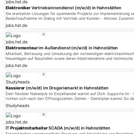
Elektroniker
Vertriebsinnendienst (m/w/d) in Hahnstätten
Sie erarbeiten Lösungen für spannende Projekte zur Implementierung 
Bedarfsaufnahme im Dialog mit Vertrieb und Kunden - Aktives Zusamm
jobs.hst.de
4
Elektromonteur
im Außendienst (m/w/d) in Hahnstätten
Mitarbeit, Betreuung und Umsetzung der notwendigen elektrotechnische
Neuanlagen auf Baustellen sowie deren Inbetriebnahme und technische
jobs.hst.de
5
Kassierer
(m/w/d) im Drogeriemarkt in Hahnstätten
Dein flexibler Nebenjob im Einzelhandel wartet auf Dich: Supporte im 
richten sich nach den Öffnungszeiten. Deinen - Dienstplan kannst Du üb
Studyheads
6
IT
Projektmitarbeiter
SCADA (m/w/d) in Hahnstätten
Eigenständige verantwortliche Beratung und Abwicklung von Projekten 