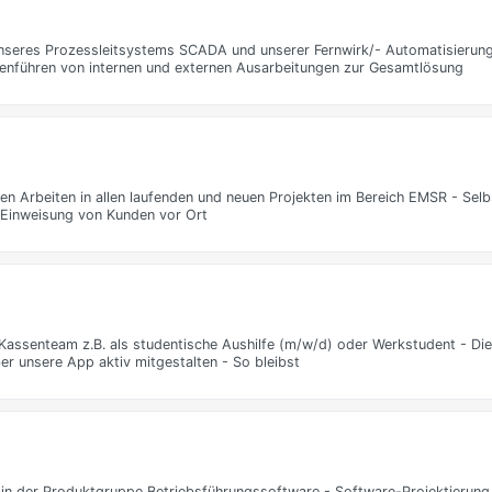
unseres Prozessleitsystems SCADA und unserer Fernwirk/- Automatisierung
enführen von internen und externen Ausarbeitungen zur Gesamtlösung
n Arbeiten in allen laufenden und neuen Projekten im Bereich EMSR - Se
 Einweisung von Kunden vor Ort
- Kassenteam z.B. als studentische Aushilfe (m/w/d) oder Werkstudent - Di
er unsere App aktiv mitgestalten - So bleibst
in der Produktgruppe Betriebsführungssoftware - Software-Projektierung, 