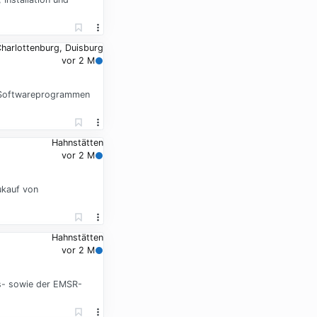
Charlottenburg, Duisburg
vor 2 M
on Softwareprogrammen
Hahnstätten
vor 2 M
ukauf von
Hahnstätten
vor 2 M
gs- sowie der EMSR-