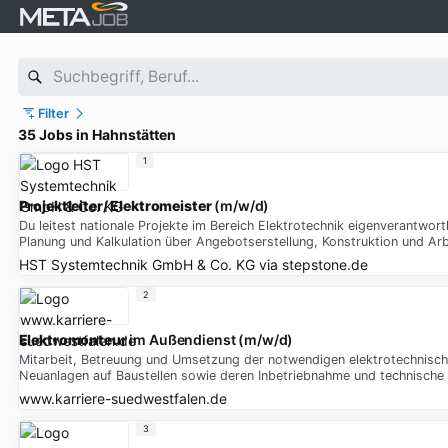
Filter
35 Jobs in Hahnstätten
1
Projektleiter
/
Elektromeister
(m/w/d)
Du leitest nationale Projekte im Bereich Elektrotechnik eigenverantwor
Planung und Kalkulation über Angebotserstellung, Konstruktion und Ar
HST Systemtechnik GmbH & Co. KG
via
stepstone.de
2
Elektromonteur
im Außendienst (m/w/d)
Mitarbeit, Betreuung und Umsetzung der notwendigen elektrotechnische
Neuanlagen auf Baustellen sowie deren Inbetriebnahme und technische
www.karriere-suedwestfalen.de
3