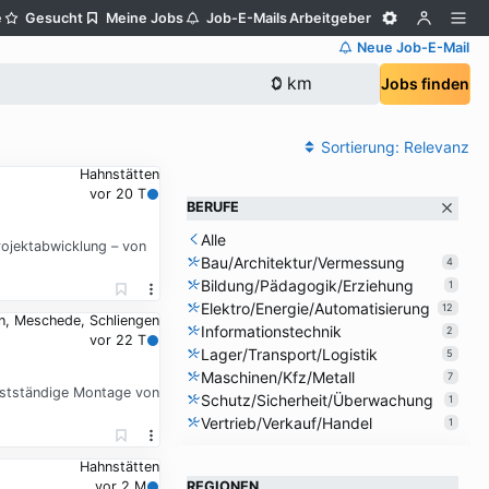
e
Gesucht
Meine Jobs
Job-E-Mails
Arbeitgeber
Neue Job-E-Mail
Jobs finden
Sortierung:
Relevanz
Hahnstätten
vor 20 T
BERUFE
Alle
Projektabwicklung – von
Bau/Architektur/Vermessung
4
Bildung/Pädagogik/Erziehung
1
Elektro/Energie/Automatisierung
12
n, Meschede, Schliengen
Informationstechnik
2
vor 22 T
Lager/Transport/Logistik
5
Maschinen/Kfz/Metall
7
lbstständige Montage von
Schutz/Sicherheit/Überwachung
1
Vertrieb/Verkauf/Handel
1
Hahnstätten
REGIONEN
vor 2 M