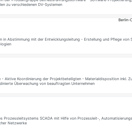
llen zu verschiedenen DV-Systemen
Berlin-
en in Abstimmung mit der Entwicklungsleitung - Erstellung und Pflege v
logien
Aktive Koordinierung der Projektbeteiligten - Materialdisposition inkl. Z
dinierte Überwachung von beauftragten Unternehmen
res Prozessleitsystems SCADA mit Hilfe von Prozessleit-, Automatisierun
scher Netzwerke