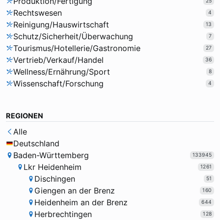
Produktion/Fertigung
25
Rechtswesen
4
Reinigung/Hauswirtschaft
13
Schutz/Sicherheit/Überwachung
7
Tourismus/Hotellerie/Gastronomie
27
Vertrieb/Verkauf/Handel
36
Wellness/Ernährung/Sport
8
Wissenschaft/Forschung
4
REGIONEN
Alle
Deutschland
Baden-Württemberg
133945
Lkr Heidenheim
1261
Dischingen
51
Giengen an der Brenz
160
Heidenheim an der Brenz
644
Herbrechtingen
128