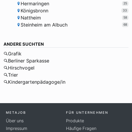
Hermaringen
25
Königsbronn
33
Nattheim
58
Steinheim am Albuch
68
ANDERE SUCHTEN
Grafik
Berliner Sparkasse
Hirschvogel
Trier
Kindergartenpädagoge/in
METAJOB
FÜR UNTERNEHMEN
Über uns
Produkte
Impressum
Häufige Fragen