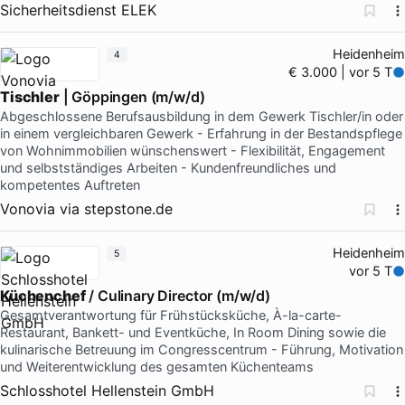
Sicherheitsdienst ELEK
Heidenheim
4
€ 3.000 | vor 5 T
Tischler
| Göppingen (m/w/d)
Abgeschlossene Berufsausbildung in dem Gewerk Tischler/in oder
in einem vergleichbaren Gewerk - Erfahrung in der Bestandspflege
von Wohnimmobilien wünschenswert - Flexibilität, Engagement
und selbstständiges Arbeiten - Kundenfreundliches und
kompetentes Auftreten
Vonovia
via
stepstone.de
Heidenheim
5
vor 5 T
Küchenchef
/ Culinary Director (m/w/d)
Gesamtverantwortung für Frühstücksküche, À-la-carte-
Restaurant, Bankett- und Eventküche, In Room Dining sowie die
kulinarische Betreuung im Congresscentrum - Führung, Motivation
und Weiterentwicklung des gesamten Küchenteams
Schlosshotel Hellenstein GmbH