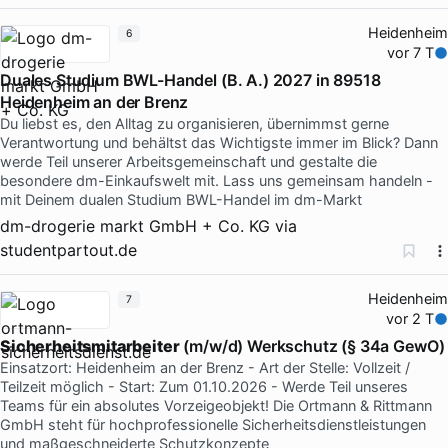
Heidenheim
6
vor 7 T
Duales Studium BWL-Handel (B. A.) 2027 in 89518
Heidenheim an der Brenz
Du liebst es, den Alltag zu organisieren, übernimmst gerne
Verantwortung und behältst das Wichtigste immer im Blick? Dann
werde Teil unserer Arbeitsgemeinschaft und gestalte die
besondere dm-Einkaufswelt mit. Lass uns gemeinsam handeln -
mit Deinem dualen Studium BWL-Handel im dm-Markt
dm-drogerie markt GmbH + Co. KG
via
studentpartout.de
Heidenheim
7
vor 2 T
Sicherheitsmitarbeiter
(m/w/d) Werkschutz (§ 34a GewO)
Einsatzort: Heidenheim an der Brenz - Art der Stelle: Vollzeit /
Teilzeit möglich - Start: Zum 01.10.2026 - Werde Teil unseres
Teams für ein absolutes Vorzeigeobjekt! Die Ortmann & Rittmann
GmbH steht für hochprofessionelle Sicherheitsdienstleistungen
und maßgeschneiderte Schutzkonzepte