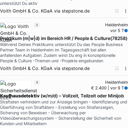
unterstützt Du aktiv
Voith GmbH & Co. KGaA
via
stepstone.de
Heidenheim
2
vor 5 T
Praktikum (m|w|d) im Bereich HR / People & Culture(78258)
Während Deines Praktikums unterstützt Du das People Business
Partner Team in Heidenheim im Tagesgeschäft bei allen
anfallenden Aufgaben. Zudem wirst Du eng in konzeptionelle
People & Culture -Themen und -Projekte eingebunden
Voith GmbH & Co. KGaA
via
stepstone.de
Heidenheim
3
€ 2.400 | vor 9 T
Kaufhausdetektiv
(w/m/d) – Vollzeit, Teilzeit oder Minijob
Straftaten verhindern und zur Anzeige bringen - Identifizierung und
Überführung von Straftätern - Erstellung von Strafanzeigen,
Sicherung von Beweisen - Überwachung per
Videoüberwachungssystem - Sicherstellung der Sicherheit von
Kunden und Mitarbeitern