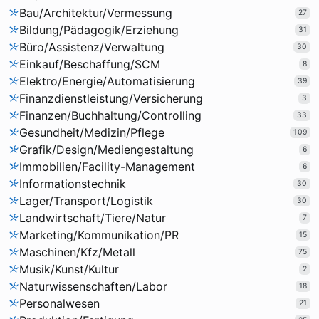
Bau/Architektur/Vermessung
27
Bildung/Pädagogik/Erziehung
31
Büro/Assistenz/Verwaltung
30
Einkauf/Beschaffung/SCM
8
Elektro/Energie/Automatisierung
39
Finanzdienstleistung/Versicherung
3
Finanzen/Buchhaltung/Controlling
33
Gesundheit/Medizin/Pflege
109
Grafik/Design/Mediengestaltung
6
Immobilien/Facility-Management
6
Informationstechnik
30
Lager/Transport/Logistik
30
Landwirtschaft/Tiere/Natur
7
Marketing/Kommunikation/PR
15
Maschinen/Kfz/Metall
75
Musik/Kunst/Kultur
2
Naturwissenschaften/Labor
18
Personalwesen
21