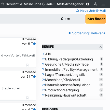
e
Gesucht
Meine Jobs
Job-E-Mails
Arbeitgeber
Neue Job-E-Mail
Jobs finden
Sortierung:
Relevanz
Illmensee
vor 6 T
BERUFE
Alle
d von Vorteil. Fähigkeit
Bildung/Pädagogik/Erziehung
1
Gesundheit/Medizin/Pflege
1
Immobilien/Facility-Management
1
Illmensee
Lager/Transport/Logistik
5
vor 21 T
Maschinen/Kfz/Metall
17
Naturwissenschaften/Labor
2
- Staplerschein
Produktion/Fertigung
5
Reinigung/Hauswirtschaft
2
Illmensee
REGIONEN
vor 4 T