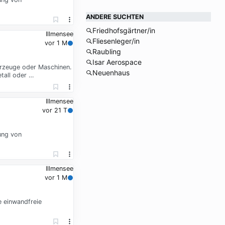
ANDERE SUCHTEN
Friedhofsgärtner/in
Illmensee
Fliesenleger/in
vor 1 M
Raubling
Isar Aerospace
hrzeuge oder Maschinen.
Neuenhaus
tall oder …
Illmensee
vor 21 T
ung von
Illmensee
vor 1 M
e einwandfreie