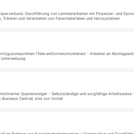
serverbund. Durchführung von Laminierarbeiten mit Polyester- und Epoxid
gen, Tränken und Verarbeiten von Fasermaterialien und Harzsystemen
itzgussmaschinen (Teile entformen/montieren) - Arbeiten an Montagearbei
h Unterweisung
motivierter Quereinsteiger - Selbstständige und sorgfältige Arbeitsweise 
usiness Central) sind von Vorteil
arf im Rahmen von Kurzzeitunterbringungen - Organisation und Durchführ