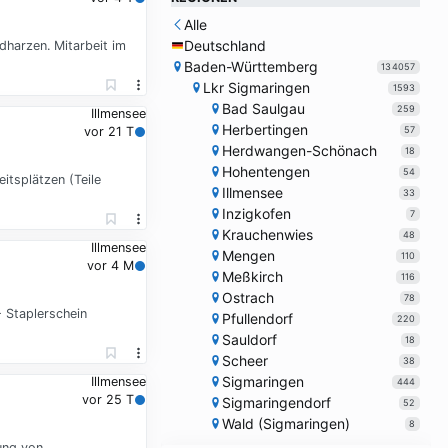
Alle
Deutschland
harzen. Mitarbeit im
Baden-Württemberg
134057
Lkr Sigmaringen
1593
Bad Saulgau
259
Illmensee
Herbertingen
57
vor 21 T
Herdwangen-Schönach
18
Hohentengen
54
tsplätzen (Teile
Illmensee
33
Inzigkofen
7
Krauchenwies
48
Illmensee
Mengen
110
vor 4 M
Meßkirch
116
Ostrach
78
- Staplerschein
Pfullendorf
220
Sauldorf
18
Scheer
38
Sigmaringen
Illmensee
444
vor 25 T
Sigmaringendorf
52
Wald (Sigmaringen)
8
ung von