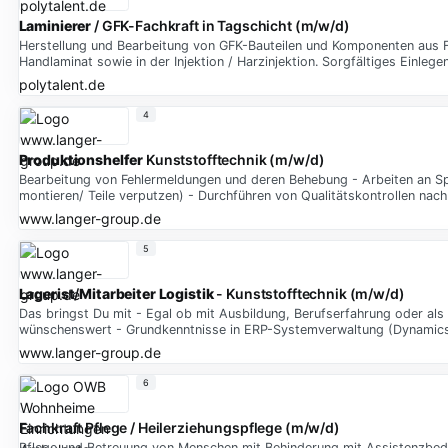
Laminierer
/ GFK-Fachkraft in Tagschicht (m/w/d)
Herstellung und Bearbeitung von GFK-Bauteilen und Komponenten aus Fa
Handlaminat sowie in der Injektion / Harzinjektion. Sorgfältiges Einle
polytalent.de
4
Produktionshelfer
Kunststofftechnik (m/w/d)
Bearbeitung von Fehlermeldungen und deren Behebung - Arbeiten an Spr
montieren/ Teile verputzen) - Durchführen von Qualitätskontrollen nac
www.langer-group.de
5
Lagerist
/
Mitarbeiter
Logistik
- Kunststofftechnik (m/w/d)
Das bringst Du mit - Egal ob mit Ausbildung, Berufserfahrung oder als 
wünschenswert - Grundkenntnisse in ERP-Systemverwaltung (Dynamics B
www.langer-group.de
6
Fachkraft Pflege / Heilerziehungspflege (m/w/d)
Pflege und Betreuung von Menschen mit Behinderung mit Assistenzbed