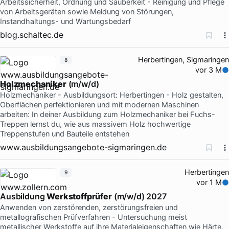
Arbeitssicherheit, Ordnung und Sauberkeit - Reinigung und Pflege
von Arbeitsgeräten sowie Meldung von Störungen,
Instandhaltungs- und Wartungsbedarf
blog.schaltec.de
Herbertingen, Sigmaringen
8
vor 3 M
Holzmechaniker
(m/w/d)
Holzmechaniker - Ausbildungsort: Herbertingen - Holz gestalten,
Oberflächen perfektionieren und mit modernen Maschinen
arbeiten: In deiner Ausbildung zum Holzmechaniker bei Fuchs-
Treppen lernst du, wie aus massivem Holz hochwertige
Treppenstufen und Bauteile entstehen
www.ausbildungsangebote-sigmaringen.de
Herbertingen
9
vor 1 M
Ausbildung
Werkstoffprüfer
(m/w/d) 2027
Anwenden von zerstörenden, zerstörungsfreien und
metallografischen Prüfverfahren - Untersuchung meist
metallischer Werkstoffe auf ihre Materialeigenschaften wie Härte,