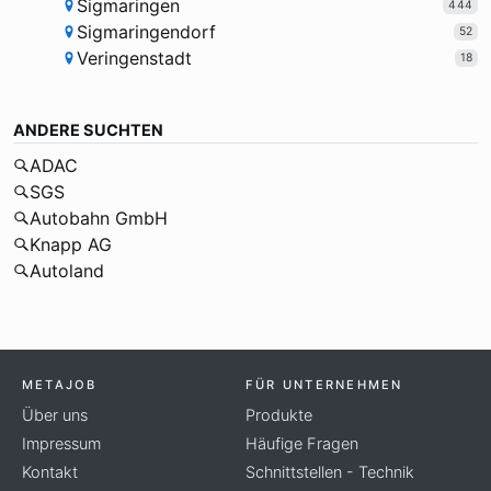
Sigmaringen
444
Sigmaringendorf
52
Veringenstadt
18
ANDERE SUCHTEN
ADAC
SGS
Autobahn GmbH
Knapp AG
Autoland
METAJOB
FÜR UNTERNEHMEN
Über uns
Produkte
Impressum
Häufige Fragen
Kontakt
Schnittstellen - Technik