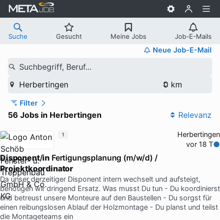
Suche
Gesucht
Meine Jobs
Job-E-Mails
Neue Job-E-Mail
Suchbegriff, Beruf...
Herbertingen
Filter
56 Jobs in Herbertingen
Relevanz
Herbertingen
1
vor 18 T
Disponent
/
in
Fertigungsplanung (m/w/d) /
Projektkoordinator
Da unser derzeitiger Disponent intern wechselt und aufsteigt,
benötigen wir dringend Ersatz. Was musst Du tun - Du koordinierst
und betreust unsere Monteure auf den Baustellen - Du sorgst für
einen reibungslosen Ablauf der Holzmontage - Du planst und teilst
die Montageteams ein