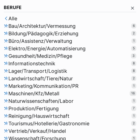
BERUFE
Alle
Bau/Architektur/Vermessung
6
Bildung/Pädagogik/Erziehung
2
Büro/Assistenz/Verwaltung
1
Elektro/Energie/Automatisierung
5
Gesundheit/Medizin/Pflege
3
Informationstechnik
8
Lager/Transport/Logistik
8
Landwirtschaft/Tiere/Natur
2
Marketing/Kommunikation/PR
1
Maschinen/Kfz/Metall
16
Naturwissenschaften/Labor
1
Produktion/Fertigung
7
Reinigung/Hauswirtschaft
1
Tourismus/Hotellerie/Gastronomie
2
Vertrieb/Verkauf/Handel
1
Wissenschaft/Forschung
1