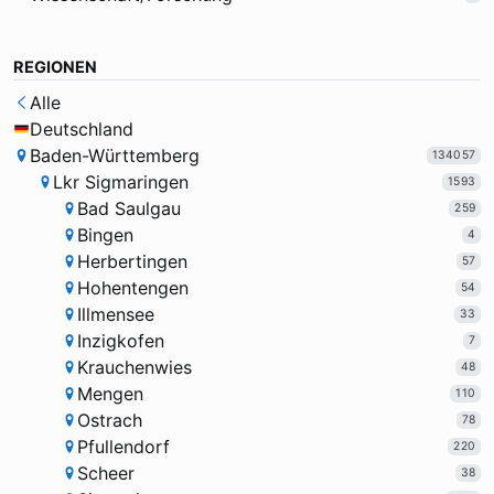
REGIONEN
Alle
Deutschland
Baden-Württemberg
134057
Lkr Sigmaringen
1593
Bad Saulgau
259
Bingen
4
Herbertingen
57
Hohentengen
54
Illmensee
33
Inzigkofen
7
Krauchenwies
48
Mengen
110
Ostrach
78
Pfullendorf
220
Scheer
38