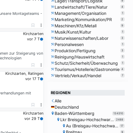
Lager/Transport/Logistik
9
Landwirtschaft/Tiere/Natur
4
Management/Organisation
r unsere Montageteams -
1
Marketing/Kommunikation/PR
2
Maschinen/Kfz/Metall
9
Musik/Kunst/Kultur
1
Kirchzarten
Naturwissenschaften/Labor
3
vor 7 T
Personalwesen
1
Produktion/Fertigung
3
hmen zur Steigerung von
Reinigung/Hauswirtschaft
1
Technologien
Schutz/Sicherheit/Überwachung
1
Tourismus/Hotellerie/Gastronomie
4
Kirchzarten, Ratingen
Vertrieb/Verkauf/Handel
7
vor 17 T
REGIONEN
verhandlungen mit
Alle
Deutschland
Baden-Württemberg
Kirchzarten
134310
vor 29 T
Lkr Breisgau-Hochschwarzwald
2488
Au (Breisgau-Hochschwarzwald)
17
Breitnau
9
Prüfmittel -