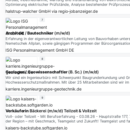
Optimierung elektrischer Prüfstände, Analyse bestehender Prüfprozess
halstrup-walcher GmbH
via
regio-jobanzeiger.de
7
Architekt
/
Bautechniker
(m/w/d)
Erfahrung in der eigenverantwortlichen Leitung von Bauvorhaben unter
Nemetschek Allplan, sowie gängigen Programmen der Büroorganisation -
ISG Personalmanagement GmbH DE
8
Geologen
/
Geowissenschaftler
(B. Sc.) (m/w/d)
Wir sind ein Ingenieurbüro mit Schwerpunkt Baugrunderkundung und Grü
Hochwasserschutzmaßnahmen. Mit über 25 Mitarbeitenden sind wir im
karriere.ingenieurgruppe-geotechnik.de
9
Verkäuferin
Bäckerei (m/w/d) Teilzeit & Vollzeit
Voll- oder Teilzeit - Mit Berufserfahrung - 03.08.26 - Hauptstraße 177
der Region – mit Geschmack, Teamgeist und Zukunft! Teamgeist und fa
kaisers-backstube.softgarden.io