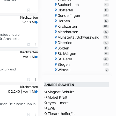
Buchenbach
41
Glottertal
10
Gundelfingen
83
Kirchzarten
Horben
12
vor 3 M
Kirchzarten
112
Merzhausen
33
insbesondere
Münstertal/Schwarzwald
29
r Architektur
Oberried
42
Sölden
10
Kirchzarten
St. Märgen
15
vor 1 M
St. Peter
40
Stegen
20
uktur- und
Wittnau
7
ANDERE SUCHTEN
Kirchzarten
€ 2.240 | vor 1 M
Magnet Schultz
Möbel Kraft
eyes + more
tunde Dein neuer Job in
EWE
Tierarzthelfer/in