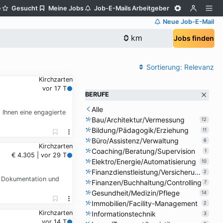
e
Gesucht
Meine Jobs
Job-E-Mails
Arbeitgeber
Neue Job-E-Mail
Jobs finden
Sortierung:
Relevanz
Kirchzarten
vor 17 T
BERUFE
Alle
Ihnen eine engagierte
Bau/Architektur/Vermessung
12
Bildung/Pädagogik/Erziehung
11
Büro/Assistenz/Verwaltung
6
Kirchzarten
Coaching/Beratung/Supervision
1
€ 4.305 | vor 29 T
Elektro/Energie/Automatisierung
10
Finanzdienstleistung/Versicherung
2
, Dokumentation und
Finanzen/Buchhaltung/Controlling
7
Gesundheit/Medizin/Pflege
14
Immobilien/Facility-Management
2
Kirchzarten
Informationstechnik
3
vor 14 T