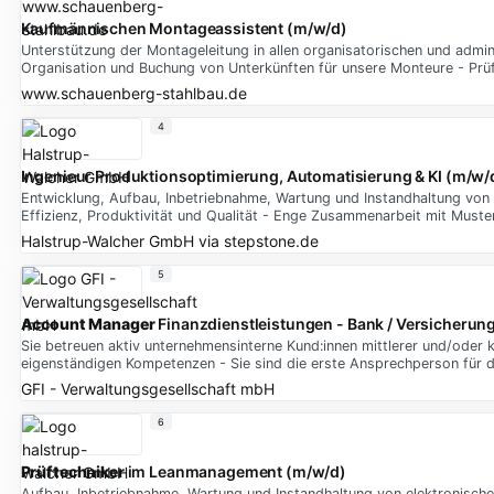
Kaufmännischen Montageassistent (m/w/d)
Unterstützung der Montageleitung in allen organisatorischen und admi
Organisation und Buchung von Unterkünften für unsere Monteure - Pr
www.schauenberg-stahlbau.de
4
Ingenieur Produktionsoptimierung, Automatisierung & KI (m/w/
Entwicklung, Aufbau, Inbetriebnahme, Wartung und Instandhaltung vo
Effizienz, Produktivität und Qualität - Enge Zusammenarbeit mit Must
Halstrup-Walcher GmbH
via
stepstone.de
5
Account
Manager
Finanzdienstleistungen - Bank / Versicherun
Sie betreuen aktiv unternehmensinterne Kund:innen mittlerer und/oder 
eigenständigen Kompetenzen - Sie sind die erste Ansprechperson für 
GFI - Verwaltungsgesellschaft mbH
6
Prüftechniker
im Leanmanagement (m/w/d)
Aufbau, Inbetriebnahme, Wartung und Instandhaltung von elektronisch