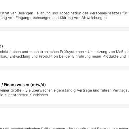
nistrativen Belangen - Planung und Koordination des Personaleinsatzes fü
üfung von Eingangsrechnungen und Klärung von Abweichungen
d)
n elektrischen und mechatronischen Prüfsystemen - Umsetzung von Maßna
erbau, Entwicklung und Produktion bei der Einführung neuer Produkte und 
g / Finanzwesen (m/w/d)
kleiner Größe - Sie überwachen eigenständig Verträge und führen Vertrags
die zugeordneten Kund:innen
en und mechatronischen Prüfsystemen - Konzeption und Entwicklung neuer 