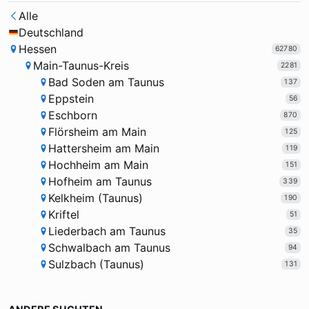
Alle
Deutschland
Hessen
62780
Main-Taunus-Kreis
2281
Bad Soden am Taunus
137
Eppstein
56
Eschborn
870
Flörsheim am Main
125
Hattersheim am Main
119
Hochheim am Main
151
Hofheim am Taunus
339
Kelkheim (Taunus)
190
Kriftel
51
Liederbach am Taunus
35
Schwalbach am Taunus
94
Sulzbach (Taunus)
131