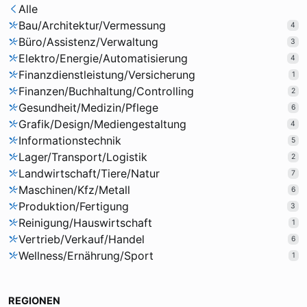
Alle
Bau/Architektur/Vermessung
4
Büro/Assistenz/Verwaltung
3
Elektro/Energie/Automatisierung
4
Finanzdienstleistung/Versicherung
1
Finanzen/Buchhaltung/Controlling
2
Gesundheit/Medizin/Pflege
6
Grafik/Design/Mediengestaltung
4
Informationstechnik
5
Lager/Transport/Logistik
2
Landwirtschaft/Tiere/Natur
7
Maschinen/Kfz/Metall
6
Produktion/Fertigung
3
Reinigung/Hauswirtschaft
1
Vertrieb/Verkauf/Handel
6
Wellness/Ernährung/Sport
1
REGIONEN