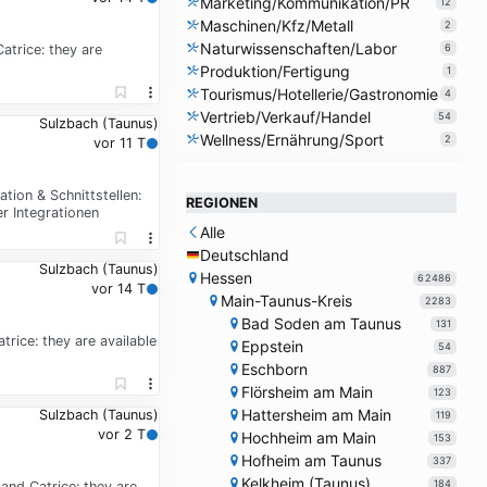
Marketing/Kommunikation/PR
12
Maschinen/Kfz/Metall
2
Naturwissenschaften/Labor
trice: they are
6
Produktion/Fertigung
1
Tourismus/Hotellerie/Gastronomie
4
Vertrieb/Verkauf/Handel
54
Sulzbach (Taunus)
Wellness/Ernährung/Sport
2
vor 11 T
ion & Schnittstellen:
REGIONEN
r Integrationen
Alle
Deutschland
Sulzbach (Taunus)
Hessen
62486
vor 14 T
Main-Taunus-Kreis
2283
Bad Soden am Taunus
131
ice: they are available
Eppstein
54
Eschborn
887
Flörsheim am Main
123
Hattersheim am Main
Sulzbach (Taunus)
119
vor 2 T
Hochheim am Main
153
Hofheim am Taunus
337
Kelkheim (Taunus)
184
nd Catrice: they are