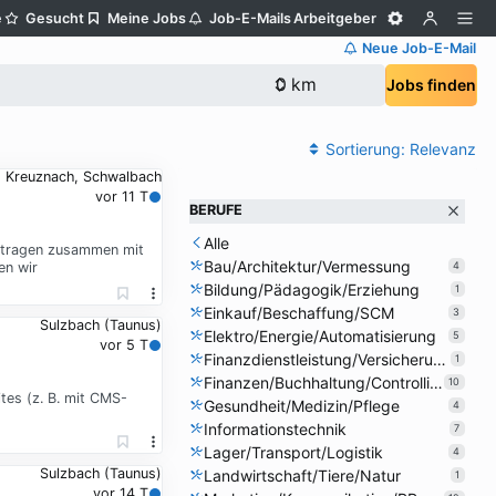
e
Gesucht
Meine Jobs
Job-E-Mails
Arbeitgeber
Neue Job-E-Mail
Jobs finden
Sortierung:
Relevanz
 Kreuznach, Schwalbach
vor 11 T
BERUFE
Alle
d tragen zusammen mit
Bau/Architektur/Vermessung
en wir
4
Bildung/Pädagogik/Erziehung
1
Einkauf/Beschaffung/SCM
3
Sulzbach (Taunus)
Elektro/Energie/Automatisierung
5
vor 5 T
Finanzdienstleistung/Versicherung
1
Finanzen/Buchhaltung/Controlling
10
tes (z. B. mit CMS-
Gesundheit/Medizin/Pflege
4
Informationstechnik
7
Lager/Transport/Logistik
4
Sulzbach (Taunus)
Landwirtschaft/Tiere/Natur
1
vor 14 T