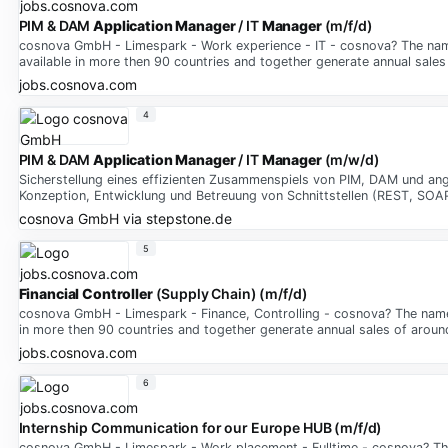
PIM & DAM
Application
Manager
/ IT
Manager
(m/f/d)
cosnova GmbH - Limespark - Work experience - IT - cosnova? The name
available in more then 90 countries and together generate annual sales 
jobs.cosnova.com
4
PIM & DAM
Application
Manager
/ IT
Manager
(m/w/d)
Sicherstellung eines effizienten Zusammenspiels von PIM, DAM und ang
Konzeption, Entwicklung und Betreuung von Schnittstellen (REST, SO
cosnova GmbH
via
stepstone.de
5
Financial
Controller
(Supply Chain) (m/f/d)
cosnova GmbH - Limespark - Finance, Controlling - cosnova? The name 
in more then 90 countries and together generate annual sales of around
jobs.cosnova.com
6
Internship Communication for our Europe HUB (m/f/d)
cosnova GmbH - Limespark - Work placement - Fulltime - cosnova? The