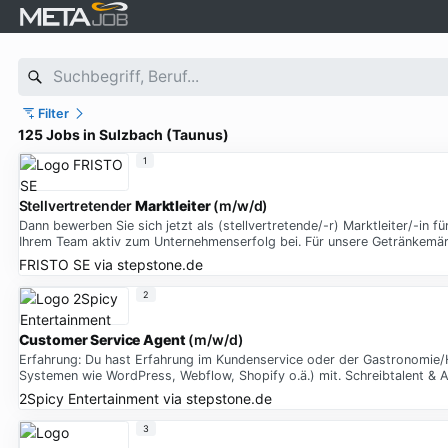
Filter
125 Jobs in Sulzbach (Taunus)
1
Stellvertretender
Marktleiter
(m/w/d)
Dann bewerben Sie sich jetzt als (stellvertretende/-r) Marktleiter/-i
Ihrem Team aktiv zum Unternehmenserfolg bei. Für unsere Getränkemä
FRISTO SE
via
stepstone.de
2
Customer
Service
Agent
(m/w/d)
Erfahrung: Du hast Erfahrung im Kundenservice oder der Gastronomie/Ho
Systemen wie WordPress, Webflow, Shopify o.ä.) mit. Schreibtalent & Aug
2Spicy Entertainment
via
stepstone.de
3