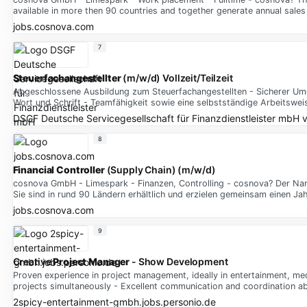
available in more then 90 countries and together generate annual sales 
jobs.cosnova.com
7
Steuerfachangestellter
(m/w/d) Vollzeit/Teilzeit
Abgeschlossene Ausbildung zum Steuerfachangestellten - Sicherer Um
Wort und Schrift - Teamfähigkeit sowie eine selbstständige Arbeitsw
DSGF Deutsche Servicegesellschaft für Finanzdienstleister mbH
v
8
Financial
Controller
(Supply Chain) (m/w/d)
cosnova GmbH - Limespark - Finanzen, Controlling - cosnova? Der Name
Sie sind in rund 90 Ländern erhältlich und erzielen gemeinsam einen Ja
jobs.cosnova.com
9
Creative
Project
Manager
- Show Development
Proven experience in project management, ideally in entertainment, medi
projects simultaneously - Excellent communication and coordination abi
2spicy-entertainment-gmbh.jobs.personio.de