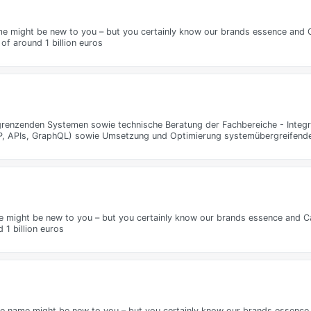
 might be new to you – but you certainly know our brands essence and Ca
of around 1 billion euros
renzenden Systemen sowie technische Beratung der Fachbereiche - Integrat
AP, APIs, GraphQL) sowie Umsetzung und Optimierung systemübergreifende
might be new to you – but you certainly know our brands essence and Catr
 1 billion euros
 name might be new to you – but you certainly know our brands essence a