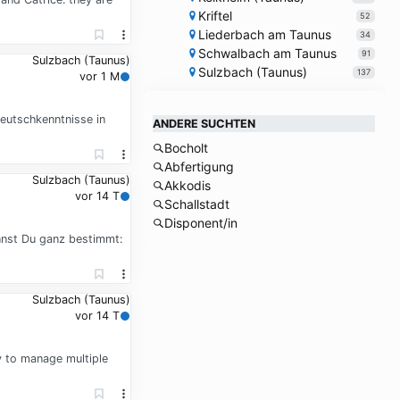
Kriftel
52
Liederbach am Taunus
34
Schwalbach am Taunus
91
Sulzbach (Taunus)
Sulzbach (Taunus)
137
vor 1 M
eutschkenntnisse in
ANDERE SUCHTEN
Bocholt
Abfertigung
Sulzbach (Taunus)
Akkodis
vor 14 T
Schallstadt
Disponent/in
nnst Du ganz bestimmt:
Sulzbach (Taunus)
vor 14 T
ty to manage multiple