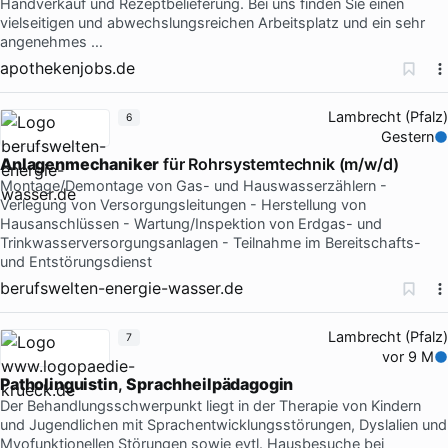
Handverkauf und Rezeptbelieferung. Bei uns finden Sie einen
vielseitigen und abwechslungsreichen Arbeitsplatz und ein sehr
angenehmes …
apothekenjobs.de
Lambrecht (Pfalz)
6
Gestern
Anlagenmechaniker
für Rohrsystemtechnik (m/w/d)
Montage/Demontage von Gas- und Hauswasserzählern -
Verlegung von Versorgungsleitungen - Herstellung von
Hausanschlüssen - Wartung/Inspektion von Erdgas- und
Trinkwasserversorgungsanlagen - Teilnahme im Bereitschafts-
und Entstörungsdienst
berufswelten-energie-wasser.de
Lambrecht (Pfalz)
7
vor 9 M
Patholinguistin
,
Sprachheilpädagogin
Der Behandlungsschwerpunkt liegt in der Therapie von Kindern
und Jugendlichen mit Sprachentwicklungsstörungen, Dyslalien und
Myofunktionellen Störungen sowie evtl. Hausbesuche bei