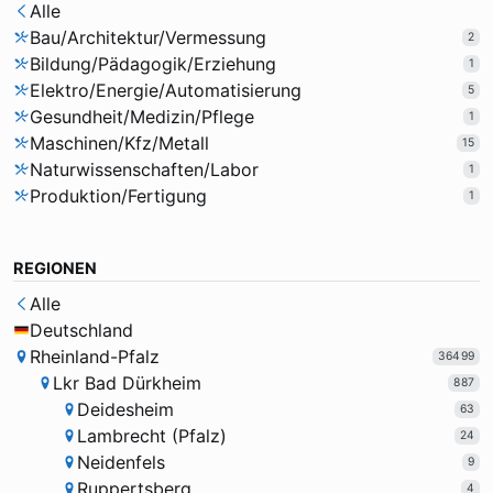
Alle
Bau/Architektur/Vermessung
2
Bildung/Pädagogik/Erziehung
1
Elektro/Energie/Automatisierung
5
Gesundheit/Medizin/Pflege
1
Maschinen/Kfz/Metall
15
Naturwissenschaften/Labor
1
Produktion/Fertigung
1
REGIONEN
Alle
Deutschland
Rheinland-Pfalz
36499
Lkr Bad Dürkheim
887
Deidesheim
63
Lambrecht (Pfalz)
24
Neidenfels
9
Ruppertsberg
4