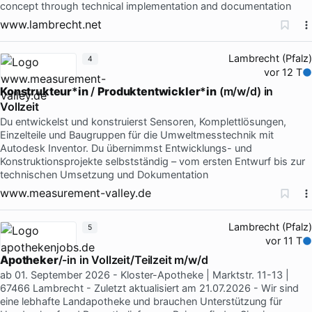
concept through technical implementation and documentation
www.lambrecht.net
Lambrecht (Pfalz)
4
vor 12 T
Konstrukteur
*
in
/
Produktentwickler
*
in
(m/w/d) in
Vollzeit
Du entwickelst und konstruierst Sensoren, Komplettlösungen,
Einzelteile und Baugruppen für die Umweltmesstechnik mit
Autodesk Inventor. Du übernimmst Entwicklungs- und
Konstruktionsprojekte selbstständig – vom ersten Entwurf bis zur
technischen Umsetzung und Dokumentation
www.measurement-valley.de
Lambrecht (Pfalz)
5
vor 11 T
Apotheker
/-in in Vollzeit/Teilzeit m/w/d
ab 01. September 2026 - Kloster-Apotheke | Marktstr. 11-13 |
67466 Lambrecht - Zuletzt aktualisiert am 21.07.2026 - Wir sind
eine lebhafte Landapotheke und brauchen Unterstützung für