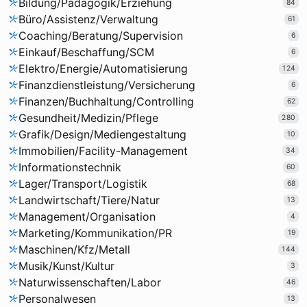
Bildung/Pädagogik/Erziehung
84
Büro/Assistenz/Verwaltung
61
Coaching/Beratung/Supervision
6
Einkauf/Beschaffung/SCM
6
Elektro/Energie/Automatisierung
124
Finanzdienstleistung/Versicherung
6
Finanzen/Buchhaltung/Controlling
62
Gesundheit/Medizin/Pflege
280
Grafik/Design/Mediengestaltung
10
Immobilien/Facility-Management
34
Informationstechnik
60
Lager/Transport/Logistik
68
Landwirtschaft/Tiere/Natur
13
Management/Organisation
4
Marketing/Kommunikation/PR
19
Maschinen/Kfz/Metall
144
Musik/Kunst/Kultur
3
Naturwissenschaften/Labor
46
Personalwesen
13