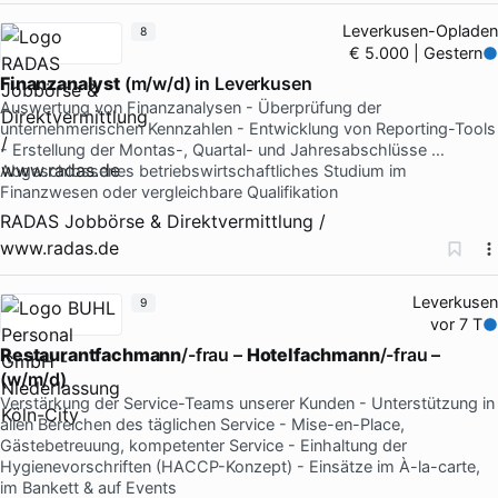
Leverkusen-Opladen
8
€ 5.000 | Gestern
Finanzanalyst
(m/w/d) in Leverkusen
Auswertung von Finanzanalysen - Überprüfung der
unternehmerischen Kennzahlen - Entwicklung von Reporting-Tools
- Erstellung der Montas-, Quartal- und Jahresabschlüsse …
Abgeschlossenes betriebswirtschaftliches Studium im
Finanzwesen oder vergleichbare Qualifikation
RADAS Jobbörse & Direktvermittlung /
www.radas.de
Leverkusen
9
vor 7 T
Restaurantfachmann
/-frau –
Hotelfachmann
/-frau –
(w/m/d)
Verstärkung der Service-Teams unserer Kunden - Unterstützung in
allen Bereichen des täglichen Service - Mise-en-Place,
Gästebetreuung, kompetenter Service - Einhaltung der
Hygienevorschriften (HACCP-Konzept) - Einsätze im À-la-carte,
im Bankett & auf Events