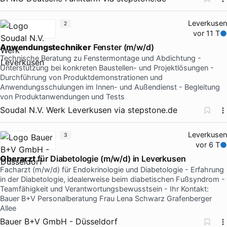
Leverkusen
2
vor 11 T
Anwendungstechniker
Fenster (m/w/d)
Technische Beratung zu Fenstermontage und Abdichtung -
Unterstützung bei konkreten Baustellen- und Projektlösungen -
Durchführung von Produktdemonstrationen und
Anwendungsschulungen im Innen- und Außendienst - Begleitung
von Produktanwendungen und Tests
Soudal N.V. Werk Leverkusen
via
stepstone.de
Leverkusen
3
vor 6 T
Oberarzt
für Diabetologie (m/w/d) in Leverkusen
Facharzt (m/w/d) für Endokrinologie und Diabetologie - Erfahrung
in der Diabetologie, idealerweise beim diabetischen Fußsyndrom -
Teamfähigkeit und Verantwortungsbewusstsein - Ihr Kontakt:
Bauer B+V Personalberatung Frau Lena Schwarz Grafenberger
Allee
Bauer B+V GmbH - Düsseldorf