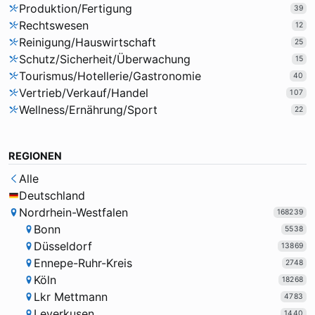
Produktion/Fertigung
39
Rechtswesen
12
Reinigung/Hauswirtschaft
25
Schutz/Sicherheit/Überwachung
15
Tourismus/Hotellerie/Gastronomie
40
Vertrieb/Verkauf/Handel
107
Wellness/Ernährung/Sport
22
REGIONEN
Alle
Deutschland
Nordrhein-Westfalen
168239
Bonn
5538
Düsseldorf
13869
Ennepe-Ruhr-Kreis
2748
Köln
18268
Lkr Mettmann
4783
Leverkusen
1440