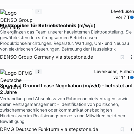
Leverkusen
4
vor 7 T
Elektroniker
für
Betriebstechnik
(m/w/d)
Sie ergänzen das Team unserer hausinternen Elektroabteilung. Sie
gewährleisten den störungsarmen Betrieb unserer
Produktionseinrichtungen. Reparatur, Wartung, Um- und Neubau
von elektrischen Steuerungen. Betreuung der Hauselektrik
DENSO Group Germany
via
stepstone.de
Leverkusen, Pullach
5
vor 14 T
Spezialist Ground Lease Negotiation (m/w/d) - befristet auf
2 Jahre
Verhandlung und Abschluss von Rahmenanmietverträgen sowie
deren Vertragsmanagement - Identifikation von politischen,
zwischenmenschlichen oder kommunikationsbedingten
Hindernissen im Realisierungsprozess und Mitwirken bei deren
Bewältigung
DFMG Deutsche Funkturm
via
stepstone.de