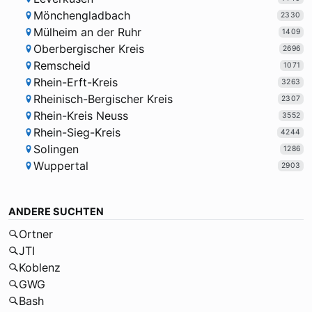
Mönchengladbach
2330
Mülheim an der Ruhr
1409
Oberbergischer Kreis
2696
Remscheid
1071
Rhein-Erft-Kreis
3263
Rheinisch-Bergischer Kreis
2307
Rhein-Kreis Neuss
3552
Rhein-Sieg-Kreis
4244
Solingen
1286
Wuppertal
2903
ANDERE SUCHTEN
Ortner
JTI
Koblenz
GWG
Bash