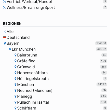
Vertrieb/Verkauf/Handel
5
Wellness/Ernährung/Sport
2
REGIONEN
Alle
Deutschland
Bayern
164358
Lkr München
40332
Baierbrunn
64
Gräfelfing
476
Grünwald
281
Hohenschäftlarn
24
Höllriegelskreuth
2
München
34222
Neuried (München)
60
Planegg
245
Pullach im Isartal
138
Schäftlarn
9