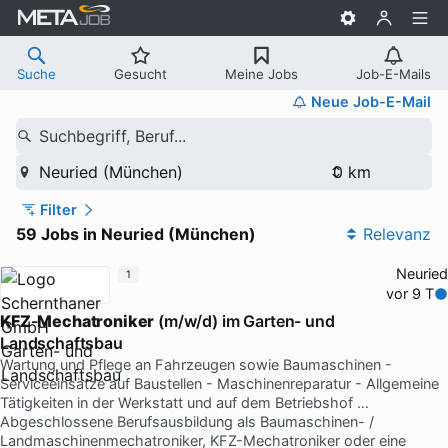
Suche
Gesucht
Meine Jobs
Job-E-Mails
Neue Job-E-Mail
Suchbegriff, Beruf...
Neuried (München)
Filter
59 Jobs in Neuried (München)
Relevanz
Neuried
1
vor 9 T
KFZ
-
Mechatroniker
(m/w/d) im Garten- und
Landschaftsbau
Wartung und Pflege an Fahrzeugen sowie Baumaschinen -
Serviceeinsätze auf Baustellen - Maschinenreparatur - Allgemeine
Tätigkeiten in der Werkstatt und auf dem Betriebshof …
Abgeschlossene Berufsausbildung als Baumaschinen- /
Landmaschinenmechatroniker, KFZ-Mechatroniker oder eine