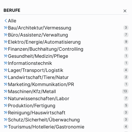
BERUFE
Alle
Bau/Architektur/Vermessung
3
Büro/Assistenz/Verwaltung
7
Elektro/Energie/Automatisierung
9
Finanzen/Buchhaltung/Controlling
1
Gesundheit/Medizin/Pflege
1
Informationstechnik
1
Lager/Transport/Logistik
4
Landwirtschaft/Tiere/Natur
2
Marketing/Kommunikation/PR
1
Maschinen/Kfz/Metall
13
Naturwissenschaften/Labor
7
Produktion/Fertigung
5
Reinigung/Hauswirtschaft
3
Schutz/Sicherheit/Überwachung
3
Tourismus/Hotellerie/Gastronomie
4