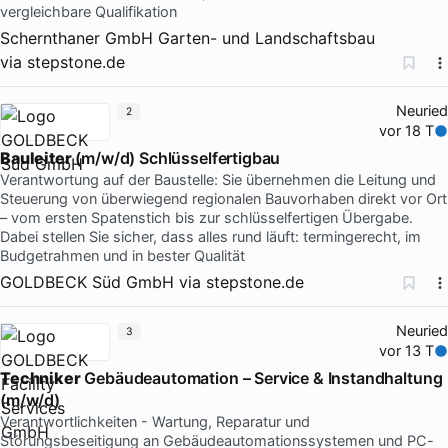
vergleichbare Qualifikation
Schernthaner GmbH Garten- und Landschaftsbau
via
stepstone.de
Neuried
2
vor 18 T
Bauleiter
(m/w/d) Schlüsselfertigbau
Verantwortung auf der Baustelle: Sie übernehmen die Leitung und
Steuerung von überwiegend regionalen Bauvorhaben direkt vor Ort
– vom ersten Spatenstich bis zur schlüsselfertigen Übergabe.
Dabei stellen Sie sicher, dass alles rund läuft: termingerecht, im
Budgetrahmen und in bester Qualität
GOLDBECK Süd GmbH
via
stepstone.de
Neuried
3
vor 13 T
Techniker
Gebäudeautomation – Service & Instandhaltung
(m/w/d)
Verantwortlichkeiten - Wartung, Reparatur und
Störungsbeseitigung an Gebäudeautomationssystemen und PC-