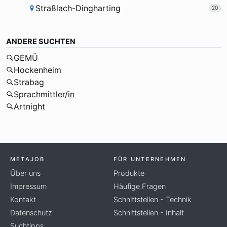
Straßlach-Dingharting
20
ANDERE SUCHTEN
GEMÜ
Hockenheim
Strabag
Sprachmittler/in
Artnight
METAJOB
FÜR UNTERNEHMEN
Über uns
Produkte
Impressum
Häufige Fragen
Kontakt
Schnittstellen - Technik
Datenschutz
Schnittstellen - Inhalt
Suchtipps