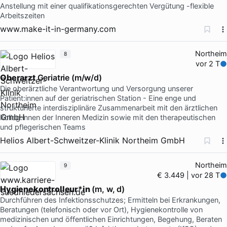
Anstellung mit einer qualifikationsgerechten Vergütung -flexible
Arbeitszeiten
www.make-it-in-germany.com
Northeim
8
vor 2 T
Oberarzt
Geriatrie (m/w/d)
Die oberärztliche Verantwortung und Versorgung unserer
Patient:innen auf der geriatrischen Station - Eine enge und
strukturierte interdisziplinäre Zusammenarbeit mit den ärztlichen
Kolleg:innen der Inneren Medizin sowie mit den therapeutischen
und pflegerischen Teams
Helios Albert-Schweitzer-Klinik Northeim GmbH
Northeim
9
€ 3.449 | vor 28 T
Hygienekontrolleur
*
in
(m, w, d)
Durchführen des Infektionsschutzes; Ermitteln bei Erkrankungen,
Beratungen (telefonisch oder vor Ort), Hygienekontrolle von
medizinischen und öffentlichen Einrichtungen, Begehung, Beraten