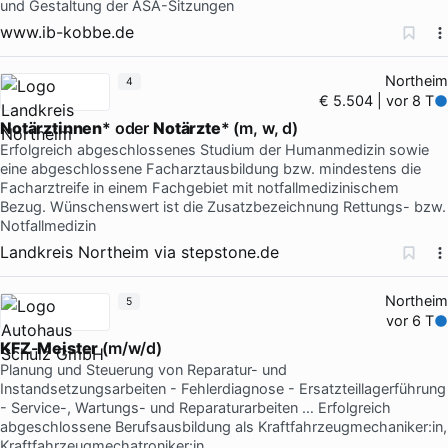
und Gestaltung der ASA-Sitzungen
www.ib-kobbe.de
Northeim
4
€ 5.504 | vor 8 T
Notärztinnen
* oder
Notärzte
* (m, w, d)
Erfolgreich abgeschlossenes Studium der Humanmedizin sowie
eine abgeschlossene Facharztausbildung bzw. mindestens die
Facharztreife in einem Fachgebiet mit notfallmedizinischem
Bezug. Wünschenswert ist die Zusatzbezeichnung Rettungs- bzw.
Notfallmedizin
Landkreis Northeim
via
stepstone.de
Northeim
5
vor 6 T
KFZ
-
Meister
(m/w/d)
Planung und Steuerung von Reparatur- und
Instandsetzungsarbeiten - Fehlerdiagnose - Ersatzteillagerführung
- Service-, Wartungs- und Reparaturarbeiten … Erfolgreich
abgeschlossene Berufsausbildung als Kraftfahrzeugmechaniker:in,
Kraftfahrzeugmechatroniker:in