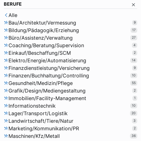
BERUFE
Alle
Bau/Architektur/Vermessung
9
Bildung/Pädagogik/Erziehung
17
Büro/Assistenz/Verwaltung
27
Coaching/Beratung/Supervision
4
Einkauf/Beschaffung/SCM
2
Elektro/Energie/Automatisierung
14
Finanzdienstleistung/Versicherung
9
Finanzen/Buchhaltung/Controlling
10
Gesundheit/Medizin/Pflege
55
Grafik/Design/Mediengestaltung
2
Immobilien/Facility-Management
1
Informationstechnik
10
Lager/Transport/Logistik
20
Landwirtschaft/Tiere/Natur
3
Marketing/Kommunikation/PR
2
Maschinen/Kfz/Metall
36