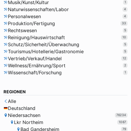
Musik/Kunst/Kultur
1
Naturwissenschaften/Labor
4
Personalwesen
4
Produktion/Fertigung
33
Rechtswesen
5
Reinigung/Hauswirtschaft
10
Schutz/Sicherheit/Überwachung
5
Tourismus/Hotellerie/Gastronomie
5
Vertrieb/Verkauf/Handel
12
Wellness/Ernährung/Sport
2
Wissenschaft/Forschung
1
REGIONEN
Alle
Deutschland
Niedersachsen
76234
Lkr Northeim
1067
Bad Gandersheim
79