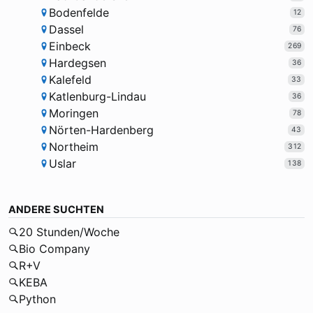
Bodenfelde
12
Dassel
76
Einbeck
269
Hardegsen
36
Kalefeld
33
Katlenburg-Lindau
36
Moringen
78
Nörten-Hardenberg
43
Northeim
312
Uslar
138
ANDERE SUCHTEN
20 Stunden/Woche
Bio Company
R+V
KEBA
Python