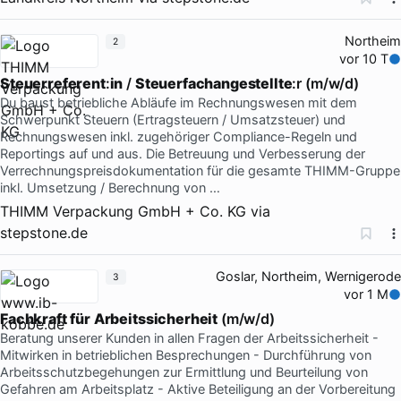
Northeim
2
vor 10 T
Steuerreferent
:
in
/
Steuerfachangestellte
:r (m/w/d)
Du baust betriebliche Abläufe im Rechnungswesen mit dem
Schwerpunkt Steuern (Ertragsteuern / Umsatzsteuer) und
Rechnungswesen inkl. zugehöriger Compliance-Regeln und
Reportings auf und aus. Die Betreuung und Verbesserung der
Verrechnungspreisdokumentation für die gesamte THIMM-Gruppe
inkl. Umsetzung / Berechnung von …
THIMM Verpackung GmbH + Co. KG
via
stepstone.de
Goslar, Northeim, Wernigerode
3
vor 1 M
Fachkraft
für
Arbeitssicherheit
(m/w/d)
Beratung unserer Kunden in allen Fragen der Arbeitssicherheit -
Mitwirken in betrieblichen Besprechungen - Durchführung von
Arbeitsschutzbegehungen zur Ermittlung und Beurteilung von
Gefahren am Arbeitsplatz - Aktive Beteiligung an der Vorbereitung