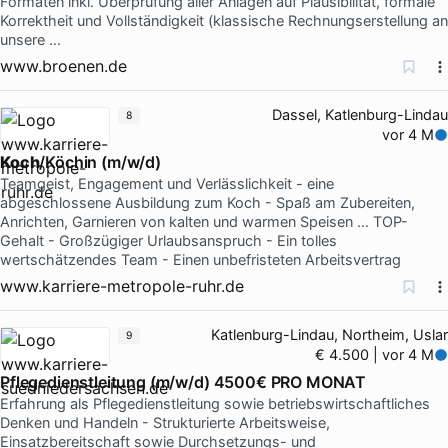
Formaten inkl. Überprüfung aller Anlagen auf Plausibilität, formale
Korrektheit und Vollständigkeit (klassische Rechnungserstellung an
unsere …
www.broenen.de
Dassel, Katlenburg-Lindau
8
vor 4 M
Koch
/Köchin (m/w/d)
Teamgeist, Engagement und Verlässlichkeit - eine
abgeschlossene Ausbildung zum Koch - Spaß am Zubereiten,
Anrichten, Garnieren von kalten und warmen Speisen … TOP-
Gehalt - Großzügiger Urlaubsanspruch - Ein tolles
wertschätzendes Team - Einen unbefristeten Arbeitsvertrag
www.karriere-metropole-ruhr.de
Katlenburg-Lindau, Northeim, Uslar
9
€ 4.500 | vor 4 M
Pflegedienstleitung (m/w/d) 4500€ PRO MONAT
Erfahrung als Pflegedienstleitung sowie betriebswirtschaftliches
Denken und Handeln - Strukturierte Arbeitsweise,
Einsatzbereitschaft sowie Durchsetzungs- und