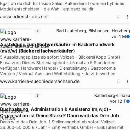
Egal, ob du dich für Inside Sales, Außendienst oder ein hybrides
Modell entscheidest – die Wahl liegt ganz bei dir
aussendienst-jobs.net
Bad Lauterberg, Bilshausen, Herzberg
4
vor 1 M
Ausbildung zum
Fachverkäufer
im Bäckerhandwerk
(m/d/w) (
Bäckereifachverkäufer
)
5 Ausbildungsplätze ab sofort Vollzeit - Bäckerei Kopp GmbH -
Einsatzort: Dieses Stellenangebot ist 5 mal an 5 Standorten
verfügbar. Handwerk Handel / Dienstleistung / Gastronomie
Vertrieb / Verkauf Aus- und Weiterbildung - Jetzt bewerben
www.karriere-suedniedersachsen.de
Katlenburg-Lindau
5
vor 12 T
Buchhaltung, Administration & Assistenz (m,w,d) -
Organisation ist Deine Stärke? Dann wird das Dein Job
Dann wird das Dein Job. 1 Stellenangebot ab sofort Vollzeit
36.000–50.000 € / Jahr - EmK Vertriebs GmbH - Einkaufen mit