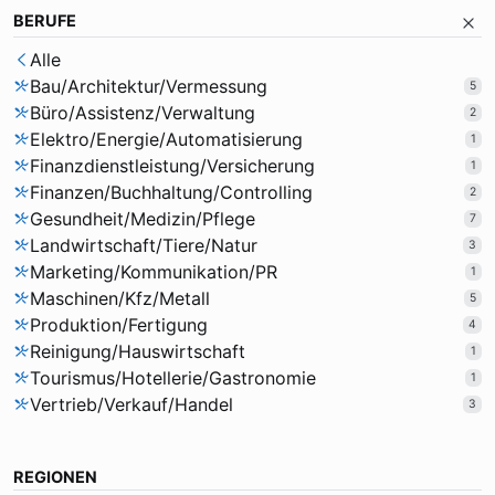
BERUFE
Alle
Bau/Architektur/Vermessung
5
Büro/Assistenz/Verwaltung
2
Elektro/Energie/Automatisierung
1
Finanzdienstleistung/Versicherung
1
Finanzen/Buchhaltung/Controlling
2
Gesundheit/Medizin/Pflege
7
Landwirtschaft/Tiere/Natur
3
Marketing/Kommunikation/PR
1
Maschinen/Kfz/Metall
5
Produktion/Fertigung
4
Reinigung/Hauswirtschaft
1
Tourismus/Hotellerie/Gastronomie
1
Vertrieb/Verkauf/Handel
3
REGIONEN