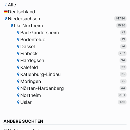
Alle
Deutschland
Niedersachsen
74784
Lkr Northeim
1036
Bad Gandersheim
79
Bodenfelde
13
Dassel
74
Einbeck
257
Hardegsen
34
Kalefeld
32
Katlenburg-Lindau
35
Moringen
75
Nörten-Hardenberg
44
Northeim
301
Uslar
136
ANDERE SUCHTEN