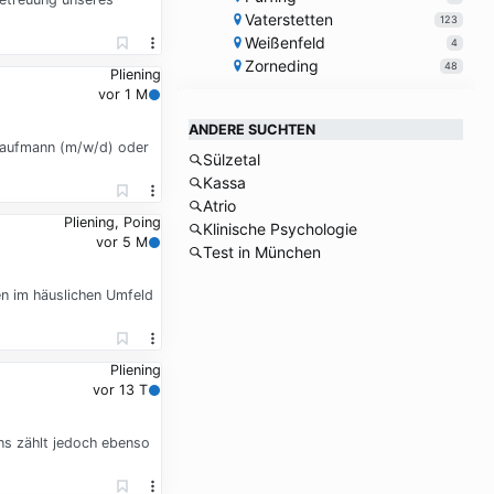
Vaterstetten
123
Weißenfeld
4
Zorneding
48
Pliening
vor 1 M
ANDERE SUCHTEN
kaufmann (m/w/d) oder
Sülzetal
Kassa
Atrio
Pliening, Poing
Klinische Psychologie
vor 5 M
Test in München
n im häuslichen Umfeld
Pliening
vor 13 T
uns zählt jedoch ebenso