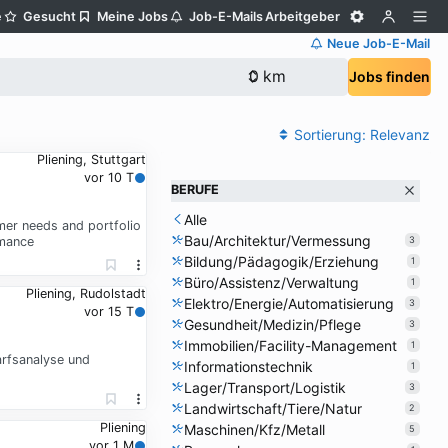
e
Gesucht
Meine Jobs
Job-E-Mails
Arbeitgeber
Neue Job-E-Mail
Jobs finden
Sortierung:
Relevanz
Pliening, Stuttgart
vor 10 T
BERUFE
Alle
mer needs and portfolio
Bau/Architektur/Vermessung
rmance
3
Bildung/Pädagogik/Erziehung
1
Büro/Assistenz/Verwaltung
1
Pliening, Rudolstadt
Elektro/Energie/Automatisierung
3
vor 15 T
Gesundheit/Medizin/Pflege
3
Immobilien/Facility-Management
1
arfsanalyse und
Informationstechnik
1
Lager/Transport/Logistik
3
Landwirtschaft/Tiere/Natur
2
Pliening
Maschinen/Kfz/Metall
5
vor 1 M