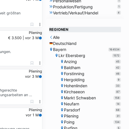
Personalwesen
1
Produktion/Fertigung
1
Vertrieb/Verkauf/Handel
weit größten
4
REGIONEN
Pliening
Alle
€ 3.500 | vor 3 M
Deutschland
Bayern
164534
tungen.
Lkr Ebersberg
1572
Anzing
45
Baldham
42
Pliening
Forstinning
46
vor 3 M
Hergolding
9
Hohenlinden
33
chgerechte
Kirchseeon
87
ungsarbeiten an …
Markt Schwaben
158
Neufarn
14
Parsdorf
Pliening
68
vor 1 M
Pliening
31
Poing
134
Purfing
5
Betreuung unseres