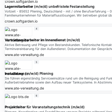
Lagermitarbeiter
(m/w/d) unbefristete Festanstellung
Vollzeit - 85652 Pliening, Deutschland - mit / ohne Berufserfahrung - 
Familienunternehmen für Materialflusslösungen. Wir betreiben global ü
crown.softgarden.io
4
Vertriebsmitarbeiter
im
Innendienst
(m/w/d)
Aktive Betreuung und Pflege von Bestandskunden. Telefonische Kontakta
Terminvereinbarung für den Außendienst. Dokumentation der Gespräch
www.ate-verwaltung.de
5
Installateur
(m/w/d) Pliening
Sie führen eigenständig Serviceeinsätze rund um die Reinigung und Fun
Außerbetriebnahme sowie den Aufbau neuer Tanksysteme. In Abstimmu
www.ate-verwaltung.de
6
Projektleiter
für Veranstaltungstechnik (m/w/d)
Planung, Koordination und Durchführung unserer Projekte während Ver