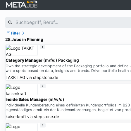
Filter
28 Jobs in Pliening
1
Category
Manager
(m/f/d) Packaging
Own the strategic development of the Packaging portfolio and define l
white spots based on data, insights and trends. Drive portfolio health 
TAKKT AG
via
stepstone.de
2
Inside
Sales
Manager
(m/w/d)
Individuelle Kundenberatung eines definierten Kundenportfolios im B2B
eigenständiges ermitteln der Kundenanforderungen, begleitet von pro
kaiserkraft
via
stepstone.de
3