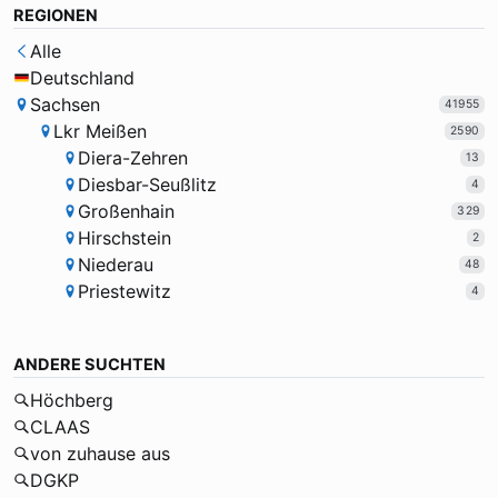
REGIONEN
Alle
Deutschland
Sachsen
41955
Lkr Meißen
2590
Diera-Zehren
13
Diesbar-Seußlitz
4
Großenhain
329
Hirschstein
2
Niederau
48
Priestewitz
4
ANDERE SUCHTEN
Höchberg
CLAAS
von zuhause aus
DGKP