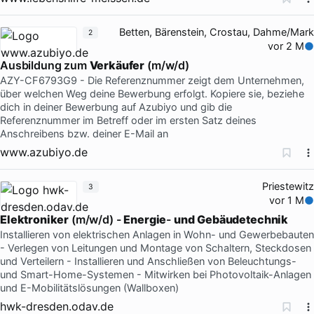
Betten, Bärenstein, Crostau, Dahme/Mark
2
vor 2 M
Ausbildung zum
Verkäufer
(m/w/d)
AZY-CF6793G9 - Die Referenznummer zeigt dem Unternehmen,
über welchen Weg deine Bewerbung erfolgt. Kopiere sie, beziehe
dich in deiner Bewerbung auf Azubiyo und gib die
Referenznummer im Betreff oder im ersten Satz deines
Anschreibens bzw. deiner E-Mail an
www.azubiyo.de
Priestewitz
3
vor 1 M
Elektroniker
(m/w/d) -
Energie
-
und
Gebäudetechnik
Installieren von elektrischen Anlagen in Wohn- und Gewerbebauten
- Verlegen von Leitungen und Montage von Schaltern, Steckdosen
und Verteilern - Installieren und Anschließen von Beleuchtungs-
und Smart-Home-Systemen - Mitwirken bei Photovoltaik-Anlagen
und E-Mobilitätslösungen (Wallboxen)
hwk-dresden.odav.de