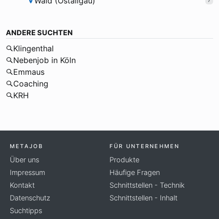
Wald (Ostallgäu)
7
ANDERE SUCHTEN
Klingenthal
Nebenjob in Köln
Emmaus
Coaching
KRH
METAJOB
FÜR UNTERNEHMEN
Über uns
Produkte
Impressum
Häufige Fragen
Kontakt
Schnittstellen - Technik
Datenschutz
Schnittstellen - Inhalt
Suchtipps