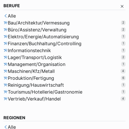
BERUFE
Alle
Bau/Architektur/Vermessung
2
Büro/Assistenz/Verwaltung
2
Elektro/Energie/Automatisierung
1
Finanzen/Buchhaltung/Controlling
1
Informationstechnik
1
Lager/Transport/Logistik
2
Management/Organisation
1
Maschinen/Kfz/Metall
4
Produktion/Fertigung
6
Reinigung/Hauswirtschaft
1
Tourismus/Hotellerie/Gastronomie
1
Vertrieb/Verkauf/Handel
4
REGIONEN
Alle