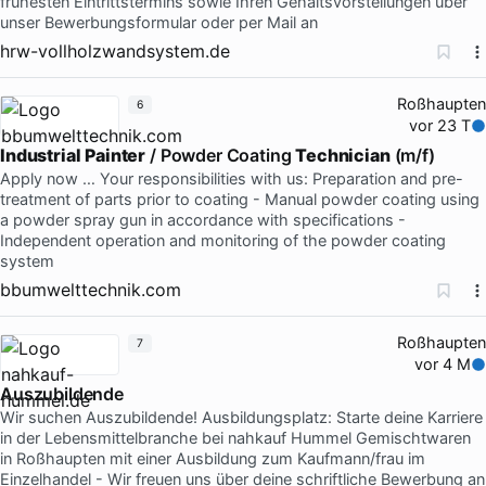
frühesten Eintrittstermins sowie Ihren Gehaltsvorstellungen über
unser Bewerbungsformular oder per Mail an
hrw-vollholzwandsystem.de
Roßhaupten
6
vor 23 T
Industrial
Painter
/ Powder Coating
Technician
(m/f)
Apply now … Your responsibilities with us: Preparation and pre-
treatment of parts prior to coating - Manual powder coating using
a powder spray gun in accordance with specifications -
Independent operation and monitoring of the powder coating
system
bbumwelttechnik.com
Roßhaupten
7
vor 4 M
Auszubildende
Wir suchen Auszubildende! Ausbildungsplatz: Starte deine Karriere
in der Lebensmittelbranche bei nahkauf Hummel Gemischtwaren
in Roßhaupten mit einer Ausbildung zum Kaufmann/frau im
Einzelhandel - Wir freuen uns über deine schriftliche Bewerbung an