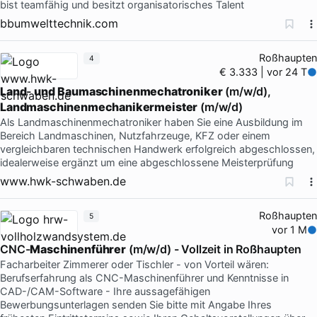
bist teamfähig und besitzt organisatorisches Talent
bbumwelttechnik.com
Roßhaupten
4
€ 3.333 | vor 24 T
Land
-
und
Baumaschinenmechatroniker
(m/w/d),
Landmaschinenmechanikermeister
(m/w/d)
Als Landmaschinenmechatroniker haben Sie eine Ausbildung im
Bereich Landmaschinen, Nutzfahrzeuge, KFZ oder einem
vergleichbaren technischen Handwerk erfolgreich abgeschlossen,
idealerweise ergänzt um eine abgeschlossene Meisterprüfung
www.hwk-schwaben.de
Roßhaupten
5
vor 1 M
CNC-
Maschinenführer
(m/w/d) - Vollzeit in Roßhaupten
Facharbeiter Zimmerer oder Tischler - von Vorteil wären:
Berufserfahrung als CNC-Maschinenführer und Kenntnisse in
CAD-/CAM-Software - Ihre aussagefähigen
Bewerbungsunterlagen senden Sie bitte mit Angabe Ihres