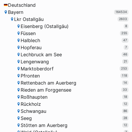
Deutschland
Bayern
164534
Lkr Ostallgäu
2603
Eisenberg (Ostallgäu)
8
Füssen
255
Halblech
47
Hopferau
7
Lechbruck am See
46
Lengenwang
21
Marktoberdorf
253
Pfronten
118
Rettenbach am Auerberg
14
Rieden am Forggensee
33
Roßhaupten
18
Rückholz
12
Schwangau
86
Seeg
28
Stötten am Auerberg
12