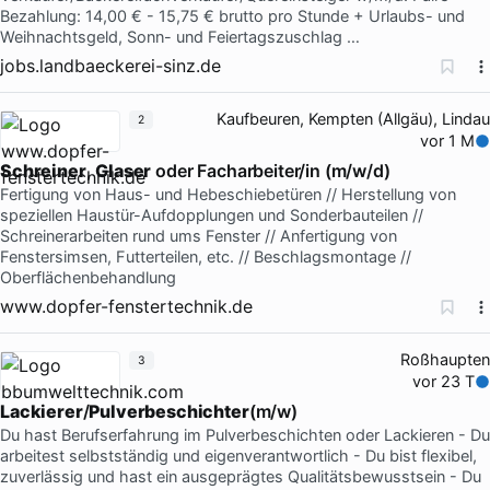
Bezahlung: 14,00 € - 15,75 € brutto pro Stunde + Urlaubs- und
Weihnachtsgeld, Sonn- und Feiertagszuschlag …
jobs.landbaeckerei-sinz.de
Kaufbeuren, Kempten (Allgäu), Lindau
2
vor 1 M
Schreiner
,
Glaser
oder Facharbeiter/in (m/w/d)
Fertigung von Haus- und Hebeschiebetüren // Herstellung von
speziellen Haustür-Aufdopplungen und Sonderbauteilen //
Schreinerarbeiten rund ums Fenster // Anfertigung von
Fenstersimsen, Futterteilen, etc. // Beschlagsmontage //
Oberflächenbehandlung
www.dopfer-fenstertechnik.de
Roßhaupten
3
vor 23 T
Lackierer
/
Pulverbeschichter
(m/w)
Du hast Berufserfahrung im Pulverbeschichten oder Lackieren - Du
arbeitest selbstständig und eigenverantwortlich - Du bist flexibel,
zuverlässig und hast ein ausgeprägtes Qualitätsbewusstsein - Du