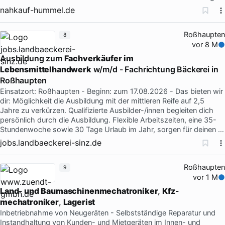
nahkauf-hummel.de
Roßhaupten
8
vor 8 M
Ausbildung zum
Fachverkäufer
im
Lebensmittelhandwerk
w/m/d - Fachrichtung Bäckerei in
Roßhaupten
Einsatzort: Roßhaupten - Beginn: zum 17.08.2026 - Das bieten wir
dir: Möglichkeit die Ausbildung mit der mittleren Reife auf 2,5
Jahre zu verkürzen. Qualifizierte Ausbilder-/innen begleiten dich
persönlich durch die Ausbildung. Flexible Arbeitszeiten, eine 35-
Stundenwoche sowie 30 Tage Urlaub im Jahr, sorgen für deinen …
jobs.landbaeckerei-sinz.de
Roßhaupten
9
vor 1 M
Land
-
und
Baumaschinenmechatroniker
,
Kfz
-
mechatroniker
,
Lagerist
Inbetriebnahme von Neugeräten - Selbstständige Reparatur und
Instandhaltung von Kunden- und Mietgeräten im Innen- und