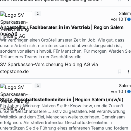
Salem
2
vor 10 T
Angestellte:r
Fachberater
:
in
im
Vertrieb
| Region Salem
(m/w/d)
Wir verbringen einen Großteil unserer Zeit im Job. Wie gut, dass
unsere Arbeit nicht nur interessant und abwechslungsreich ist,
sondern vor allem sinnvoll. Für Menschen. Für morgen. Werden Sie
Teil unseres Teams in der Geschäftsstelle
SV Sparkassen-Versicherung Holding AG
via
stepstone.de
Salem
3
vor 10 T
Stellv.
Geschäftsstellenleiter
:
in
| Region Salem (m/w/d)
Ein Job mit Wirkung: Nutzen Sie Ihr Know-how, um die Zukunft
unserer Geschäftsstelle ... aktiv zu gestalten. Mit Verantwortung,
Weitblick und dem Ziel, Menschen weiterzubringen. Gemeinsam
erfolgreich: Als stellvertretende:r Geschäftsstellenleiter:in
unterstützen Sie die Führung eines erfahrenen Teams und fördern