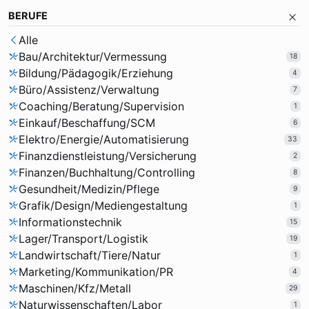
BERUFE
Alle
Bau/Architektur/Vermessung
18
Bildung/Pädagogik/Erziehung
4
Büro/Assistenz/Verwaltung
7
Coaching/Beratung/Supervision
1
Einkauf/Beschaffung/SCM
6
Elektro/Energie/Automatisierung
33
Finanzdienstleistung/Versicherung
2
Finanzen/Buchhaltung/Controlling
8
Gesundheit/Medizin/Pflege
9
Grafik/Design/Mediengestaltung
1
Informationstechnik
15
Lager/Transport/Logistik
19
Landwirtschaft/Tiere/Natur
1
Marketing/Kommunikation/PR
4
Maschinen/Kfz/Metall
29
Naturwissenschaften/Labor
1