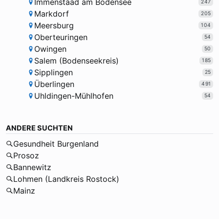
Immenstaad am Bodensee
247
Markdorf
205
Meersburg
104
Oberteuringen
54
Owingen
50
Salem (Bodenseekreis)
185
Sipplingen
25
Überlingen
491
Uhldingen-Mühlhofen
54
ANDERE SUCHTEN
Gesundheit Burgenland
Prosoz
Bannewitz
Lohmen (Landkreis Rostock)
Mainz