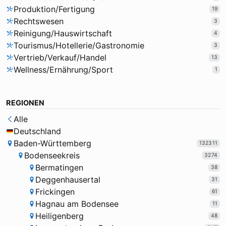
Produktion/Fertigung
19
Rechtswesen
3
Reinigung/Hauswirtschaft
4
Tourismus/Hotellerie/Gastronomie
3
Vertrieb/Verkauf/Handel
13
Wellness/Ernährung/Sport
1
REGIONEN
Alle
Deutschland
Baden-Württemberg
132311
Bodenseekreis
3274
Bermatingen
38
Deggenhausertal
31
Frickingen
61
Hagnau am Bodensee
11
Heiligenberg
48