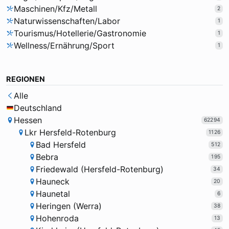
Maschinen/Kfz/Metall
2
Naturwissenschaften/Labor
1
Tourismus/Hotellerie/Gastronomie
1
Wellness/Ernährung/Sport
1
REGIONEN
Alle
Deutschland
Hessen
62294
Lkr Hersfeld-Rotenburg
1126
Bad Hersfeld
512
Bebra
195
Friedewald (Hersfeld-Rotenburg)
34
Hauneck
20
Haunetal
6
Heringen (Werra)
38
Hohenroda
13