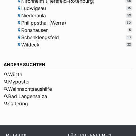
Kirchheim (Hersfeld-Rotenburg)
45
Ludwigsau
15
Niederaula
59
Philippsthal (Werra)
30
Ronshausen
5
Schenklengsfeld
10
Wildeck
22
ANDERE SUCHTEN
Würth
Myposter
Weihnachtsaushilfe
Bad Langensalza
Catering
METAJOB
FÜR UNTERNEHMEN