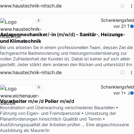
www.haustechnik-nitsch.de
Schenklengsfeld
2
vor 21 T
Anlagenmechaniker
/-
in
(m/w/d) –
Sanitär
-,
Heizungs
-
und
Klimatechnik
Bei uns arbeiten Sie in einem professionellen Team, dessen Ziel die
fachgerechte Badrenovierung und Heizungsmodernisierung zur
vollen Zufriedenheit der Kunden ist. Dabei ist keiner auf sich allein
gestellt: Jeder stärkt dem anderen den Rücken und unterstützt ihn
www.haustechnik-nitsch.de
Schenklengsfeld
3
vor 1+ J
Vorarbeiter
m/w /d
Polier
m/w/d
Koordination und Überwachung verschiedener Baustellen •
Führung von Eigen- und Fremdpersonal • Umsetzung der
Plananforderungen hinsichtlich Qualität und Termin •
Ausführungsqualität der Arbeiten prüfen … Eine abgeschlossene
Ausbildung als Maurer/in