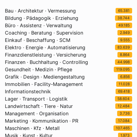
Bau · Architektur · Vermessung
65.381
Bildung · Pädagogik · Erziehung
38.744
Büro · Assistenz · Verwaltung
49.185
Coaching · Beratung · Supervision
2.949
Einkauf · Beschaffung · SCM
9.555
Elektro · Energie · Automatisierung
83.639
Finanzdienstleistung · Versicherung
8.864
Finanzen · Buchhaltung · Controlling
44.998
Gesundheit · Medizin · Pflege
119.095
Grafik · Design · Mediengestaltung
6.856
Immobilien · Facility-Management
11.028
Informationstechnik
69.418
Lager · Transport · Logistik
58.604
Landwirtschaft · Tiere · Natur
12.484
Management · Organisation
3.736
Marketing · Kommunikation · PR
17.084
Maschinen · Kfz · Metall
107.465
Musik · Kunst · Kultur
1.973