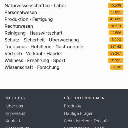
Naturwissenschaften · Labor
15.508
Personalwesen
11.825
Produktion · Fertigung
49.689
Rechtswesen
10.391
Reinigung · Hauswirtschaft
17.556
Schutz · Sicherheit · Überwachung
5.203
Tourismus · Hotellerie · Gastronomie
36.142
Vertrieb · Verkauf · Handel
69.267
Wellness · Ernährung · Sport
10.925
Wissenschaft · Forschung
9.108
METAJOB
FÜR UNTERNEHMEN
Über uns
Produkte
Impressum
Häufige Fragen
Kontakt
Schnittstellen - Technik