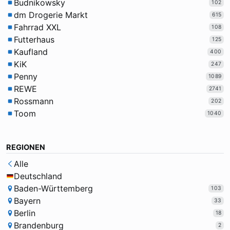
Budnikowsky
102
dm Drogerie Markt
615
Fahrrad XXL
108
Futterhaus
125
Kaufland
400
KiK
247
Penny
1089
REWE
2741
Rossmann
202
Toom
1040
REGIONEN
Alle
Deutschland
Baden-Württemberg
103
Bayern
33
Berlin
18
Brandenburg
2