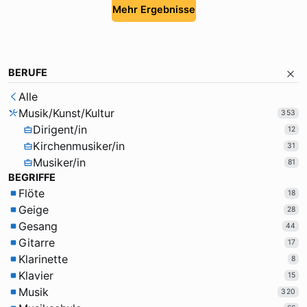
Mehr Ergebnisse
BERUFE
Alle
Musik/Kunst/Kultur
353
Dirigent/in
12
Kirchenmusiker/in
31
Musiker/in
81
BEGRIFFE
Flöte
18
Geige
28
Gesang
44
Gitarre
17
Klarinette
8
Klavier
15
Musik
320