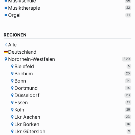
Musikschule
66
Musiktherapie
22
Orgel
11
REGIONEN
Alle
Deutschland
Nordrhein-Westfalen
320
Bielefeld
5
Bochum
20
Bonn
14
Dortmund
14
Düsseldorf
23
Essen
11
Köln
29
Lkr Aachen
23
Lkr Borken
16
Lkr Gütersloh
9