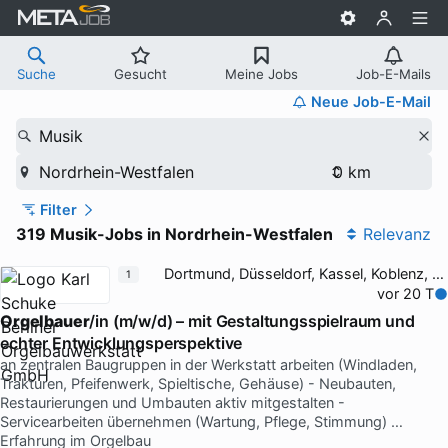
Suche
Gesucht
Meine Jobs
Job-E-Mails
Neue Job-E-Mail
Musik
Nordrhein-Westfalen
Filter
319 Musik-Jobs in Nordrhein-Westfalen
Relevanz
Dortmund, Düsseldorf, Kassel, Koblenz, Köln
1
vor 20 T
Orgelbauer
/in (m/w/d) – mit Gestaltungsspielraum und
echter Entwicklungsperspektive
an zentralen Baugruppen in der Werkstatt arbeiten (Windladen,
Trakturen, Pfeifenwerk, Spieltische, Gehäuse) - Neubauten,
Restaurierungen und Umbauten aktiv mitgestalten -
Servicearbeiten übernehmen (Wartung, Pflege, Stimmung) …
Erfahrung im Orgelbau