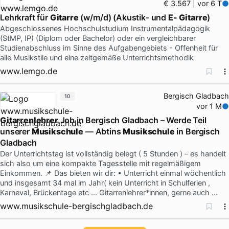
€ 3.567 | vor 6 T
Lehrkraft für
Gitarre
(w/m/d) (Akustik- und
E- Gitarre
)
Abgeschlossenes Hochschulstudium Instrumentalpädagogik
(StMP, IP) (Diplom oder Bachelor) oder ein vergleichbarer
Studienabschluss im Sinne des Aufgabengebiets - Offenheit für
alle Musikstile und eine zeitgemäße Unterrichtsmethodik
www.lemgo.de
Bergisch Gladbach
10
vor 1 M
Gitarrenlehrer
Job in Bergisch Gladbach – Werde Teil
unserer
Musikschule
— Abtins
Musikschule
in Bergisch
Gladbach
Der Unterrichtstag ist vollständig belegt ( 5 Stunden ) – es handelt
sich also um eine kompakte Tagesstelle mit regelmäßigem
Einkommen. 📌 Das bieten wir dir: • Unterricht einmal wöchentlich
und insgesamt 34 mal im Jahr( kein Unterricht in Schulferien ,
Karneval, Brückentage etc … Gitarrenlehrer*innen, gerne auch …
www.musikschule-bergischgladbach.de