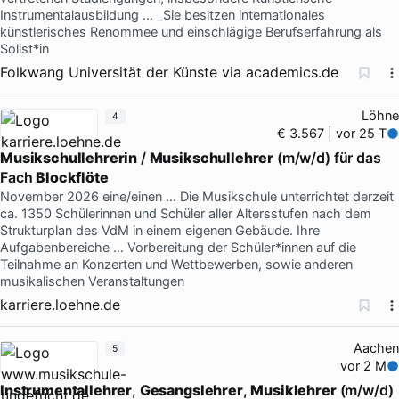
Instrumentalausbildung … _Sie besitzen internationales
künstlerisches Renommee und einschlägige Berufserfahrung als
Solist*in
Folkwang Universität der Künste
via
academics.de
Löhne
4
€ 3.567 | vor 25 T
Musikschullehrerin
/
Musikschullehrer
(m/w/d) für das
Fach
Blockflöte
November 2026 eine/einen … Die Musikschule unterrichtet derzeit
ca. 1350 Schülerinnen und Schüler aller Altersstufen nach dem
Strukturplan des VdM in einem eigenen Gebäude. Ihre
Aufgabenbereiche … Vorbereitung der Schüler*innen auf die
Teilnahme an Konzerten und Wettbewerben, sowie anderen
musikalischen Veranstaltungen
karriere.loehne.de
Aachen
5
vor 2 M
Instrumentallehrer
,
Gesangslehrer
,
Musiklehrer
(m/w/d)