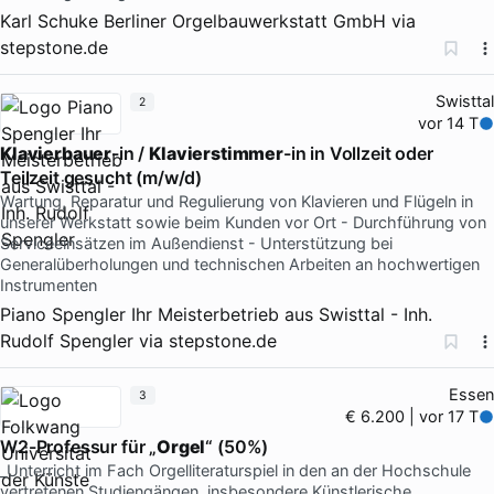
Karl Schuke Berliner Orgelbauwerkstatt GmbH
via
stepstone.de
Swisttal
2
vor 14 T
Klavierbauer
-in /
Klavierstimmer
-in in Vollzeit oder
Teilzeit gesucht (m/w/d)
Wartung, Reparatur und Regulierung von Klavieren und Flügeln in
unserer Werkstatt sowie beim Kunden vor Ort - Durchführung von
Serviceeinsätzen im Außendienst - Unterstützung bei
Generalüberholungen und technischen Arbeiten an hochwertigen
Instrumenten
Piano Spengler Ihr Meisterbetrieb aus Swisttal - Inh.
Rudolf Spengler
via
stepstone.de
Essen
3
€ 6.200 | vor 17 T
W2-Professur für „
Orgel
“ (50%)
_Unterricht im Fach Orgelliteraturspiel in den an der Hochschule
vertretenen Studiengängen, insbesondere Künstlerische