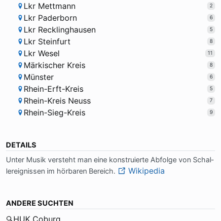
Lkr Mettmann
2
Lkr Paderborn
6
Lkr Recklinghausen
5
Lkr Steinfurt
8
Lkr Wesel
11
Märkischer Kreis
8
Münster
6
Rhein-Erft-Kreis
5
Rhein-Kreis Neuss
7
Rhein-Sieg-Kreis
9
DETAILS
Un­ter Mu­sik ver­steht man ei­ne kon­stru­ier­te Ab­fol­ge von Schal­
Wikipedia
ler­eig­nis­sen im hör­ba­ren Be­reich.
ANDERE SUCHTEN
HUK Coburg