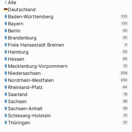
Alle
Deutschland
Baden-Württemberg
123
Bayern
151
Berlin
63
Brandenburg
20
Freie Hansestadt Bremen
4
Hamburg
33
Hessen
63
Mecklenburg-Vorpommern
21
Niedersachsen
308
Nordrhein-Westfalen
254
Rheinland-Pfalz
44
Saarland
19
Sachsen
98
Sachsen-Anhalt
29
Schleswig-Holstein
21
Thüringen
27