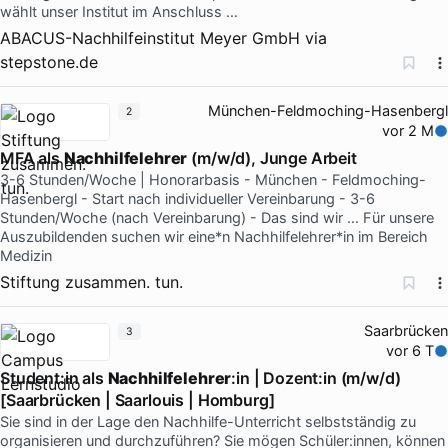
wählt unser Institut im Anschluss …
ABACUS-Nachhilfeinstitut Meyer GmbH
via
stepstone.de
München-Feldmoching-Hasenbergl
2
vor 2 M
MFA als
Nachhilfelehrer
(m/w/d), Junge Arbeit
3-6 Stunden/Woche | Honorarbasis - München - Feldmoching-
Hasenbergl - Start nach individueller Vereinbarung - 3-6
Stunden/Woche (nach Vereinbarung) - Das sind wir … Für unsere
Auszubildenden suchen wir eine*n Nachhilfelehrer*in im Bereich
Medizin
Stiftung zusammen. tun.
Saarbrücken
3
vor 6 T
Student:in als
Nachhilfelehrer
:in | Dozent:in (m/w/d)
[Saarbrücken | Saarlouis | Homburg]
Sie sind in der Lage den Nachhilfe-Unterricht selbstständig zu
organisieren und durchzuführen? Sie mögen Schüler:innen, können