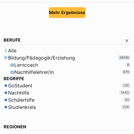
Mehr Ergebnisse
BERUFE
Alle
Bildung/Pädagogik/Erziehung
38285
Lerncoach
8
Nachhilfelehrer/in
979
BEGRIFFE
GoStudent
120
Nachhilfe
1443
Schülerhilfe
33
Studienkreis
224
REGIONEN