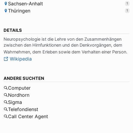
Sachsen-Anhalt
1
Thüringen
1
DETAILS
Neu­ro­psy­cho­lo­gie ist die Leh­re von den Zu­sam­men­hän­gen
zwi­schen den Hirn­funk­tio­nen und den Denk­vor­gän­gen, dem
Wahr­neh­men, dem Er­le­ben so­wie dem Ver­hal­ten ei­ner Per­son.
Wikipedia
ANDERE SUCHTEN
Computer
Nordhorn
Sigma
Telefondienst
Call Center Agent