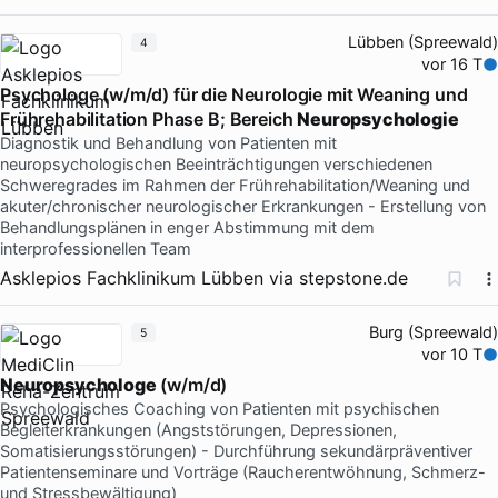
Lübben (Spreewald)
4
vor 16 T
Psychologe (w/m/d) für die Neurologie mit Weaning und
Frührehabilitation Phase B; Bereich
Neuropsychologie
Diagnostik und Behandlung von Patienten mit
neuropsychologischen Beeinträchtigungen verschiedenen
Schweregrades im Rahmen der Frührehabilitation/Weaning und
akuter/chronischer neurologischer Erkrankungen - Erstellung von
Behandlungsplänen in enger Abstimmung mit dem
interprofessionellen Team
Asklepios Fachklinikum Lübben
via
stepstone.de
Burg (Spreewald)
5
vor 10 T
Neuropsychologe
(w/m/d)
Psychologisches Coaching von Patienten mit psychischen
Begleiterkrankungen (Angststörungen, Depressionen,
Somatisierungsstörungen) - Durchführung sekundärpräventiver
Patientenseminare und Vorträge (Raucherentwöhnung, Schmerz-
und Stressbewältigung)