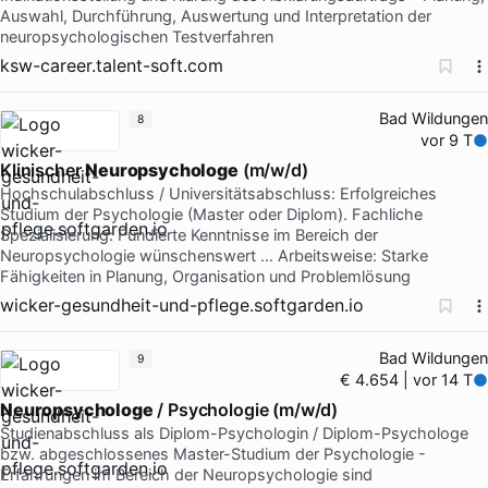
Auswahl, Durchführung, Auswertung und Interpretation der
neuropsychologischen Testverfahren
ksw-career.talent-soft.com
Bad Wildungen
8
vor 9 T
Klinischer
Neuropsychologe
(m/w/d)
Hochschulabschluss / Universitätsabschluss: Erfolgreiches
Studium der Psychologie (Master oder Diplom). Fachliche
Spezialisierung: Fundierte Kenntnisse im Bereich der
Neuropsychologie wünschenswert … Arbeitsweise: Starke
Fähigkeiten in Planung, Organisation und Problemlösung
wicker-gesundheit-und-pflege.softgarden.io
Bad Wildungen
9
€ 4.654 | vor 14 T
Neuropsychologe
/ Psychologie (m/w/d)
Studienabschluss als Diplom-Psychologin / Diplom-Psychologe
bzw. abgeschlossenes Master-Studium der Psychologie -
Erfahrungen im Bereich der Neuropsychologie sind