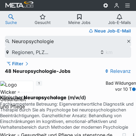
Suche
Gesucht
Meine Jobs
Job-E-Mails
Neue Job-E-Mail
Neuropsychologie
Regionen, PLZ...
Filter
48 Neuropsychologie-Jobs
Relevanz
Bad Wildungen
1
vor 10 T
Klinischer
Neuropsychologe
(m/w/d)
Fachkompetente Betreuung: Eigenverantwortliche Diagnostik und
Therapie durch Sie als Psychologe bei neuropsychologischen
Beeinträchtigungen. Ganzheitlicher Ansatz: Behandlung von
Einschränkungen im kognitiven, emotional-affektiven und
Verhaltensbereich durch Methoden der modernen Psychologie
Wicker - Gesundheit und Pflege
via
stepstone.de