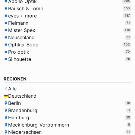
Apollo Optik
205
Bausch & Lomb
150
eyes + more
187
Fielmann
71
Mister Spex
119
Neusehland
31
Optiker Bode
103
Pro optik
70
Silhouette
25
REGIONEN
Alle
Deutschland
Berlin
18
Brandenburg
3
Hamburg
29
Mecklenburg-Vorpommern
5
Niedersachsen
11