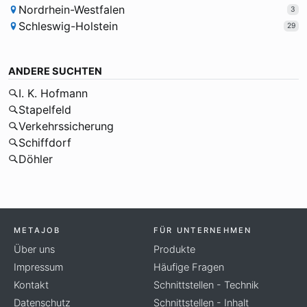
Nordrhein-Westfalen
3
Schleswig-Holstein
29
ANDERE SUCHTEN
I. K. Hofmann
Stapelfeld
Verkehrssicherung
Schiffdorf
Döhler
METAJOB
FÜR UNTERNEHMEN
Über uns
Produkte
Impressum
Häufige Fragen
Kontakt
Schnittstellen - Technik
Datenschutz
Schnittstellen - Inhalt