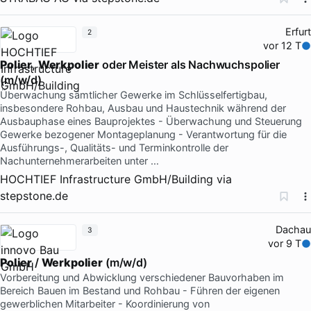
Erfurt
2
vor 12 T
Polier
,
Werkpolier
oder Meister als Nachwuchspolier
(m/w/d)
Überwachung sämtlicher Gewerke im Schlüsselfertigbau,
insbesondere Rohbau, Ausbau und Haustechnik während der
Ausbauphase eines Bauprojektes - Überwachung und Steuerung
Gewerke bezogener Montageplanung - Verantwortung für die
Ausführungs-, Qualitäts- und Terminkontrolle der
Nachunternehmerarbeiten unter …
HOCHTIEF Infrastructure GmbH/Building
via
stepstone.de
Dachau
3
vor 9 T
Polier
/
Werkpolier
(m/w/d)
Vorbereitung und Abwicklung verschiedener Bauvorhaben im
Bereich Bauen im Bestand und Rohbau - Führen der eigenen
gewerblichen Mitarbeiter - Koordinierung von