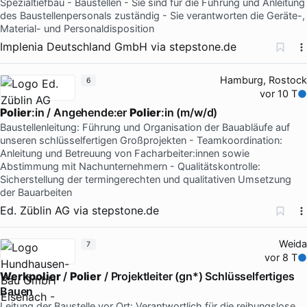
Spezialtiefbau - Baustellen - Sie sind für die Führung und Anleitung
des Baustellenpersonals zuständig - Sie verantworten die Geräte-,
Material- und Personaldisposition
Implenia Deutschland GmbH
via
stepstone.de
Hamburg, Rostock
6
vor 10 T
Polier
:in / Angehende:er
Polier
:in (m/w/d)
Baustellenleitung: Führung und Organisation der Bauabläufe auf
unseren schlüsselfertigen Großprojekten - Teamkoordination:
Anleitung und Betreuung von Facharbeiter:innen sowie
Abstimmung mit Nachunternehmern - Qualitätskontrolle:
Sicherstellung der termingerechten und qualitativen Umsetzung
der Bauarbeiten
Ed. Züblin AG
via
stepstone.de
Weida
7
vor 8 T
Werkpolier
/
Polier
/ Projektleiter (gn*) Schlüsselfertiges
Bauen
Leitung der Baustelle vor Ort: Verantwortlich für die reibungslose