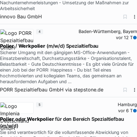
Nachunternehmerleistungen - Umsetzung der Maßnahmen zur
Arbeitssicherheit
innovo Bau GmbH
Baden-Württemberg, Bayern
4
vor 12 T
Polier
/
Werkpolier
(m/w/d) Spezialtiefbau
Sicherer Umgang mit den gängigen MS-Office-Anwendungen -
Einsatzbereitschaft, Durchsetzungsstärke - Organisationstalent,
Belastbarkeit - Gute Deutschkenntnisse - Es gibt viele Gründe für
einen Job bei der PORR: Happiness - Du bist Teil eines
hochmotivierten und kollegialen Teams, das gemeinsam an
herausfordernden Aufgaben und …
PORR Spezialtiefbau GmbH
via
stepstone.de
Hamburg
5
vor 6 T
Polier
oder
Werkpolier
für den Bereich Spezialtiefbau
(m/w/d)
Sie sind verantwortlich für die vollumfassende Abwicklung von