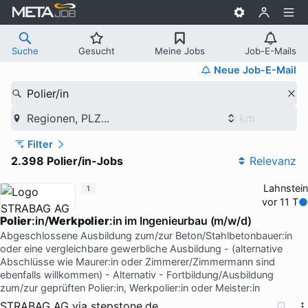
Suche
Gesucht
Meine Jobs
Job-E-Mails
Neue Job-E-Mail
Polier/in
Regionen, PLZ...
Filter
2.398 Polier/in-Jobs
Relevanz
Lahnstein
1
vor 11 T
Polier
:in/
Werkpolier
:in im Ingenieurbau (m/w/d)
Abgeschlossene Ausbildung zum/zur Beton/Stahlbetonbauer:in
oder eine vergleichbare gewerbliche Ausbildung - (alternative
Abschlüsse wie Maurer:in oder Zimmerer/Zimmermann sind
ebenfalls willkommen) - Alternativ - Fortbildung/Ausbildung
zum/zur geprüften Polier:in, Werkpolier:in oder Meister:in
STRABAG AG
via
stepstone.de