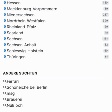
Hessen
150
Mecklenburg-Vorpommern
39
Niedersachsen
287
Nordrhein-Westfalen
329
Rheinland-Pfalz
99
Saarland
18
Sachsen
151
Sachsen-Anhalt
82
Schleswig-Holstein
60
Thüringen
61
ANDERE SUCHTEN
Ferrari
Schöneiche bei Berlin
msg
Brauerei
Nußloch