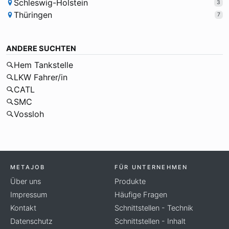
Schleswig-Holstein
3
Thüringen
7
ANDERE SUCHTEN
Hem Tankstelle
LKW Fahrer/in
CATL
SMC
Vossloh
METAJOB
FÜR UNTERNEHMEN
Über uns
Produkte
Impressum
Häufige Fragen
Kontakt
Schnittstellen - Technik
Datenschutz
Schnittstellen - Inhalt