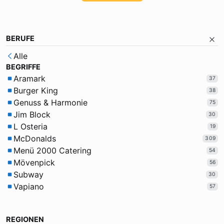
BERUFE
Alle
BEGRIFFE
Aramark
37
Burger King
38
Genuss & Harmonie
75
Jim Block
30
L Osteria
19
McDonalds
309
Menü 2000 Catering
54
Mövenpick
56
Subway
30
Vapiano
57
REGIONEN