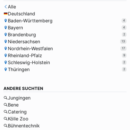
Alle
Deutschland
Baden-Württemberg
4
Bayern
4
Brandenburg
2
Niedersachsen
13
Nordrhein-Westfalen
17
Rheinland-Pfalz
9
Schleswig-Holstein
2
Thüringen
2
ANDERE SUCHTEN
Jungingen
Bene
Catering
Kölle Zoo
Bühnentechnik