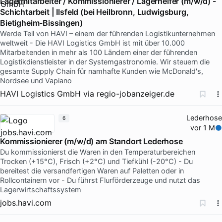
Lagermitarbeiter / Kommissionierer / Lagerhelfer (m/w/d) -
Schichtarbeit | Ilsfeld (bei Heilbronn, Ludwigsburg,
Bietigheim-Bissingen)
Werde Teil von HAVI – einem der führenden Logistikunternehmen
weltweit - Die HAVI Logistics GmbH ist mit über 10.000
Mitarbeitenden in mehr als 100 Ländern einer der führenden
Logistikdienstleister in der Systemgastronomie. Wir steuern die
gesamte Supply Chain für namhafte Kunden wie McDonald's,
Nordsee und Vapiano
HAVI Logistics GmbH
via
regio-jobanzeiger.de
Lederhose
6
vor 1 M
Kommissionierer (m/w/d) am Standort Lederhose
Du kommissionierst die Waren in den Temperaturbereichen
Trocken (+15°C), Frisch (+2°C) und Tiefkühl (-20°C) - Du
bereitest die versandfertigen Waren auf Paletten oder in
Rollcontainern vor - Du führst Flurförderzeuge und nutzt das
Lagerwirtschaftssystem
jobs.havi.com