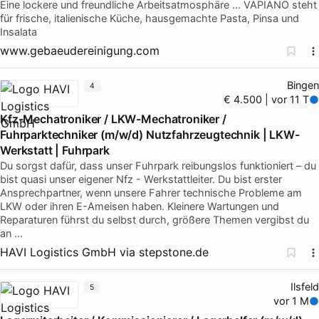
Eine lockere und freundliche Arbeitsatmosphäre … VAPIANO steht
für frische, italienische Küche, hausgemachte Pasta, Pinsa und
Insalata
www.gebaeudereinigung.com
Bingen
4
€ 4.500 | vor 11 T
Kfz-Mechatroniker / LKW-Mechatroniker /
Fuhrparktechniker (m/w/d) Nutzfahrzeugtechnik | LKW-
Werkstatt | Fuhrpark
Du sorgst dafür, dass unser Fuhrpark reibungslos funktioniert – du
bist quasi unser eigener Nfz - Werkstattleiter. Du bist erster
Ansprechpartner, wenn unsere Fahrer technische Probleme am
LKW oder ihren E-Ameisen haben. Kleinere Wartungen und
Reparaturen führst du selbst durch, größere Themen vergibst du
an …
HAVI Logistics GmbH
via
stepstone.de
Ilsfeld
5
vor 1 M